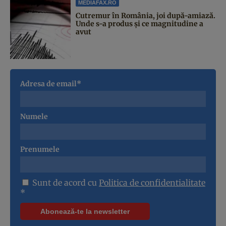
MEDIAFAX.RO
Cutremur în România, joi după-amiază.
Unde s-a produs și ce magnitudine a
avut
Adresa de email*
Numele
Prenumele
Sunt de acord cu
Politica de confidentialitate
*