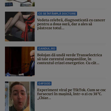
CE SE ÎNTÂMPLĂ DOCTORE
Vedeta celebră, diagnosticată cu cancer
pentru a doua oară, dar a ales să
păstreze totul...
GANDUL.RO
Bolojan dă undă verde Transelectrica
să taie curentul companiilor, în
contextul crizei energetice. Cu cât...
G4FOOD
Experiment viral pe TikTok. Cum se coc
fursecuri în mașină, într-o zi cu 38°C.
„Chiar...