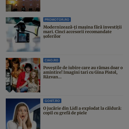
PROMOTOR.RO
Modernizează-ți mașina fără investiții
mari. Cinci accesorii recomandate
șoferilor
CIAO.RO
Poveştile de iubire care au rămas doar o
amintire! Imagini tari cu Gina Pistol,
Răzvan...
GO4IT.RO
O jucărie din Lidl a explodat la căldură:
copil cu grefă de piele