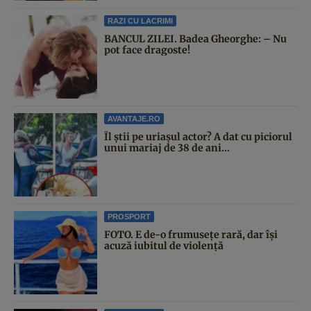
RAZI CU LACRIMI
BANCUL ZILEI. Badea Gheorghe: – Nu
pot face dragoste!
AVANTAJE.RO
Îl știi pe uriașul actor? A dat cu piciorul
unui mariaj de 38 de ani...
PROSPORT
FOTO. E de-o frumusețe rară, dar își
acuză iubitul de violență