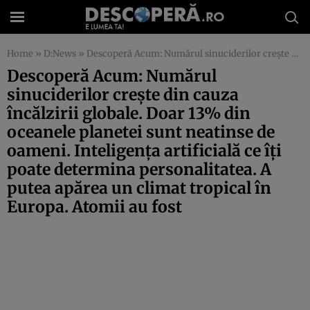
Home
»
D:News
»
Descoperă Acum: Numărul sinuciderilor creşte din cauza încălzirii globale. Doar 13% din oceanele planetei sunt neatinse de oameni. Inteligenţa artificială ce îţi poate determina personalitatea. A putea apărea un climat tropical în Europa. Atomii au fost
Descoperă Acum: Numărul
sinuciderilor creşte din cauza
încălzirii globale. Doar 13% din
oceanele planetei sunt neatinse de
oameni. Inteligenţa artificială ce îţi
poate determina personalitatea. A
putea apărea un climat tropical în
Europa. Atomii au fost