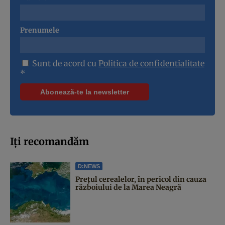
Prenumele
Sunt de acord cu
Politica de confidentialitate
*
Iți recomandăm
D:NEWS
Prețul cerealelor, în pericol din cauza
războiului de la Marea Neagră