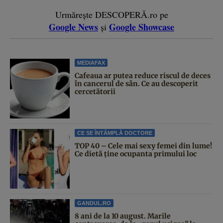
Urmărește DESCOPERĂ.ro pe
Google News
Google Showcase
și
MEDIAFAX
Cafeaua ar putea reduce riscul de deces
în cancerul de sân. Ce au descoperit
cercetătorii
CE SE ÎNTÂMPLĂ DOCTORE
TOP 40 – Cele mai sexy femei din lume!
Ce dietă ține ocupanta primului loc
GANDUL.RO
8 ani de la 10 august. Marile