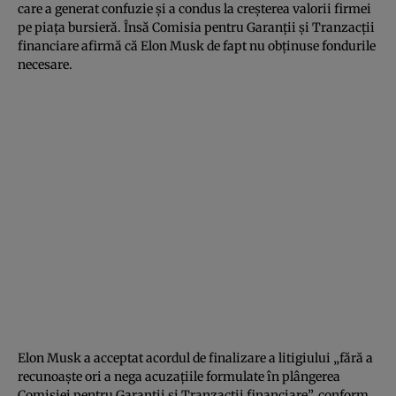
care a generat confuzie şi a condus la creşterea valorii firmei
pe piaţa bursieră. Însă Comisia pentru Garanţii şi Tranzacţii
financiare afirmă că Elon Musk de fapt nu obţinuse fondurile
necesare.
Elon Musk a acceptat acordul de finalizare a litigiului „fără a
recunoaşte ori a nega acuzaţiile formulate în plângerea
Comisiei pentru Garanţii şi Tranzacţii financiare”, conform