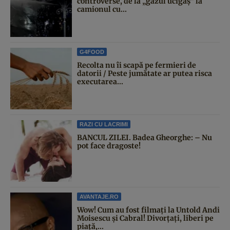
controverse, de la „gazul ucigaș” la
camionul cu...
G4FOOD
Recolta nu îi scapă pe fermieri de
datorii / Peste jumătate ar putea risca
executarea...
RAZI CU LACRIMI
BANCUL ZILEI. Badea Gheorghe: – Nu
pot face dragoste!
AVANTAJE.RO
Wow! Cum au fost filmați la Untold Andi
Moisescu și Cabral! Divorțați, liberi pe
piață,...