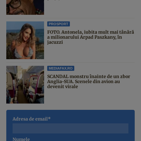
PROSPORT
FOTO. Antonela, iubita mult mai tânără
a milionarului Arpad Paszkany, în
jacuzzi
MEDIAFAX.RO
SCANDAL monstru înainte de un zbor
Anglia-SUA. Scenele din avion au
devenit virale
Adresa de email*
Numele