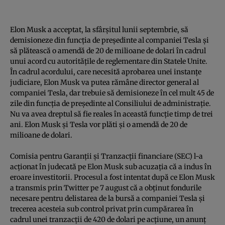
Elon Musk a acceptat, la sfârşitul lunii septembrie, să
demisioneze din funcţia de preşedinte al companiei Tesla şi
să plătească o amendă de 20 de milioane de dolari în cadrul
unui acord cu autorităţile de reglementare din Statele Unite.
În cadrul acordului, care necesită aprobarea unei instanţe
judiciare, Elon Musk va putea rămâne director general al
companiei Tesla, dar trebuie să demisioneze în cel mult 45 de
zile din funcţia de preşedinte al Consiliului de administraţie.
Nu va avea dreptul să fie reales în această funcţie timp de trei
ani. Elon Musk şi Tesla vor plăti şi o amendă de 20 de
milioane de dolari.
Comisia pentru Garanţii şi Tranzacţii financiare (SEC) l-a
acţionat în judecată pe Elon Musk sub acuzaţia că a indus în
eroare investitorii. Procesul a fost intentat după ce Elon Musk
a transmis prin Twitter pe 7 august că a obţinut fondurile
necesare pentru delistarea de la bursă a companiei Tesla şi
trecerea acesteia sub control privat prin cumpărarea în
cadrul unei tranzacţii de 420 de dolari pe acţiune, un anunţ