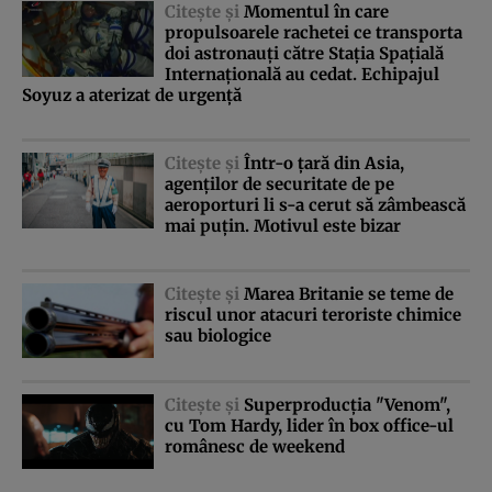
Citeşte şi
Momentul în care
propulsoarele rachetei ce transporta
doi astronauţi către Staţia Spaţială
Internaţională au cedat. Echipajul
Soyuz a aterizat de urgenţă
Citeşte şi
Într-o ţară din Asia,
agenţilor de securitate de pe
aeroporturi li s-a cerut să zâmbească
mai puţin. Motivul este bizar
Citeşte şi
Marea Britanie se teme de
riscul unor atacuri teroriste chimice
sau biologice
Citeşte şi
Superproducţia "Venom",
cu Tom Hardy, lider în box office-ul
românesc de weekend