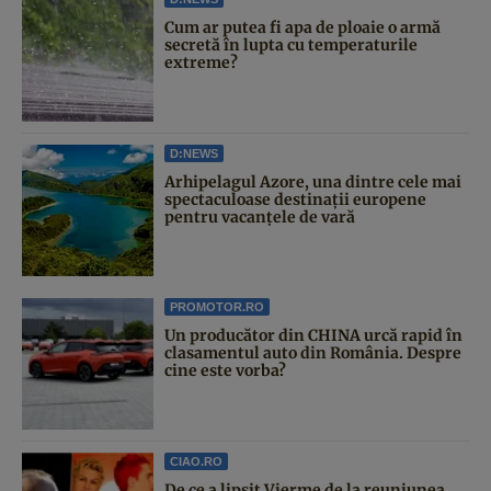
Cum ar putea fi apa de ploaie o armă
secretă în lupta cu temperaturile
extreme?
D:NEWS
Arhipelagul Azore, una dintre cele mai
spectaculoase destinații europene
pentru vacanțele de vară
PROMOTOR.RO
Un producător din CHINA urcă rapid în
clasamentul auto din România. Despre
cine este vorba?
CIAO.RO
De ce a lipsit Vierme de la reuniunea