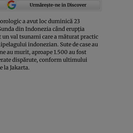
Urmărește-ne in Discover
orologic a avut loc duminică 23
Sunda din Indonezia când erupţia
 un val tsunami care a măturat practic
hipelagului indonezian. Sute de case au
ane au murit, aproape 1.500 au fost
derate dispărute, conform ultimului
e la Jakarta.