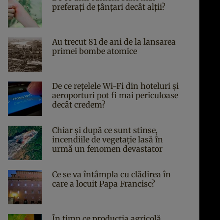
preferați de țânțari decât alții?
Au trecut 81 de ani de la lansarea
primei bombe atomice
De ce rețelele Wi-Fi din hoteluri și
aeroporturi pot fi mai periculoase
decât credem?
Chiar și după ce sunt stinse,
incendiile de vegetație lasă în
urmă un fenomen devastator
Ce se va întâmpla cu clădirea în
care a locuit Papa Francisc?
În timp ce producția agricolă