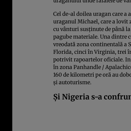
uraganului unde rafalele de vân
Cel de-al doilea uragan care a a
uraganul Michael, care a lovit 
cu vânturi susţinute de până la
pagube materiale. Una dintre ce
vreodată zona continentală a S
Florida, cinci în Virginia, trei
potrivit rapoartelor oficiale. 
în zona Panhandle / Apalachico
160 de kilometri pe oră au dob
şi autoturisme.
Şi Nigeria s-a confru