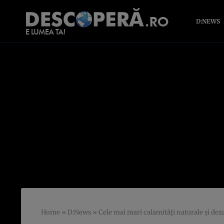
D:NEWS
Home
»
D:News
»
Cele mai mari calamităţi naturale şi dez