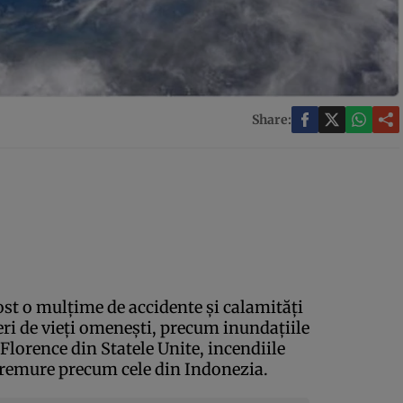
Share:
fost o mulţime de accidente şi calamităţi
eri de vieţi omeneşti, precum inundaţiile
lorence din Statele Unite, incendiile
utremure precum cele din Indonezia.