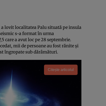
a lovit localitatea Palu situată pe insula
seismic s-a format în urma
5 care a avut loc pe 28 septembrie.
edat, mii de persoane au fost rănite şi
ost îngropate sub dărâmături.
Citește articolul