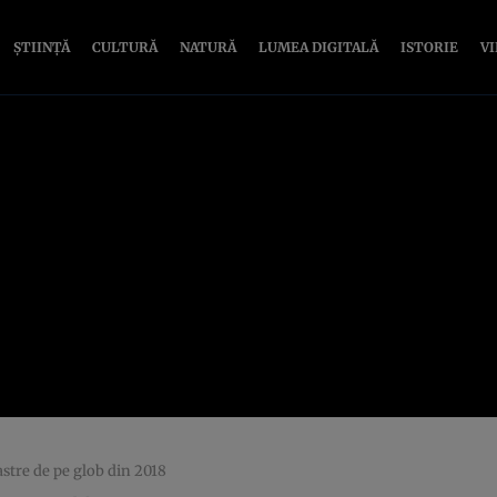
ȘTIINȚĂ
CULTURĂ
NATURĂ
LUMEA DIGITALĂ
ISTORIE
V
astre de pe glob din 2018