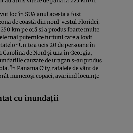
t au atins viteze de până la 225 km/h.
vut loc în SUA anul acesta a fost
zona de coastă din nord-vestul Floridei,
 250 km pe oră şi a produs foarte multe
le mai puternice furtuni care a lovit
tatelor Unite a ucis 20 de persoane în
 în Carolina de Nord şi una în Georgia,
Inundaţiile cauzate de uragan s-au produs
la. În Panama City, rafalele de vânt de
orât numeroşi copaci, avariind locuinţe
ntat cu inundaţii