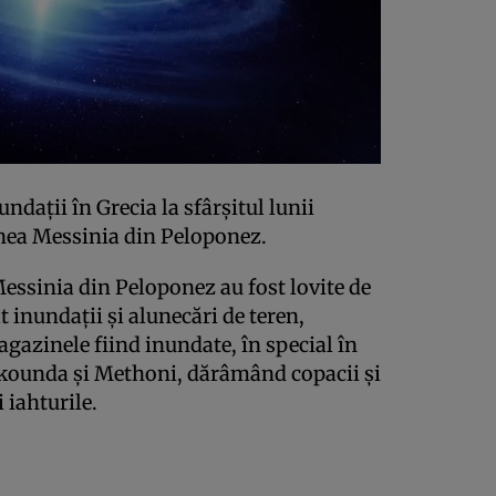
ndaţii în Grecia la sfârşitul lunii
unea Messinia din Peloponez.
Messinia din Peloponez au fost lovite de
t inundaţii şi alunecări de teren,
agazinele fiind inundate, în special în
ikounda şi Methoni, dărâmând copacii şi
 iahturile.