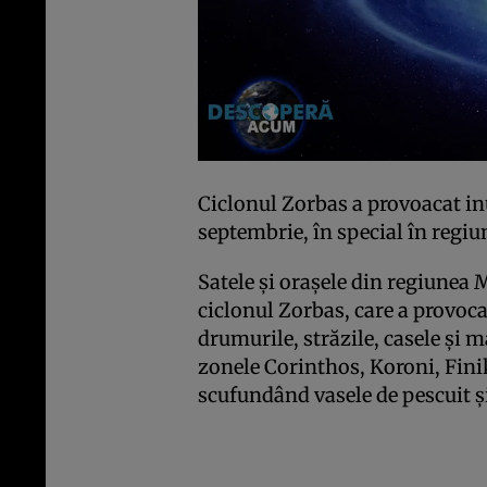
Ciclonul Zorbas a provoacat inu
septembrie, în special în regi
Satele şi oraşele din regiunea 
ciclonul Zorbas, care a provoca
drumurile, străzile, casele şi m
zonele Corinthos, Koroni, Fin
scufundând vasele de pescuit şi