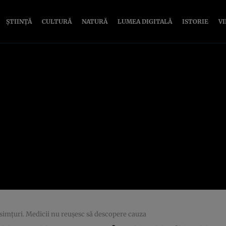
ȘTIINȚĂ
CULTURĂ
NATURĂ
LUMEA DIGITALĂ
ISTORIE
V
ă simţuri. Medicii nu reuşesc să descopere cauza