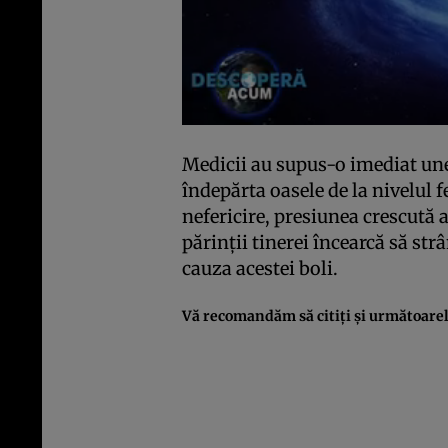
Medicii au supus-o imediat une
îndepărta oasele de la nivelul 
nefericire, presiunea crescută 
părinţii tinerei încearcă să st
cauza acestei boli.
Vă recomandăm să citiţi şi următoarele