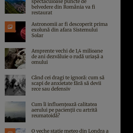
spectaculoase puncte de
belvedere din România va fi
restaurat
Astronomii ar fi descoperit prima
exolună din afara Sistemului
Solar
Amprente vechi de 1,4 milioane
de ani dezvăluie o rudă uriașă a
omului
Când cei dragi te ignoră: cum să
scapi de anxietate fără să devii
rece sau defensiv
Cum îi influențează calitatea
aerului pe pacienții cu artrită
reumatoidă?
O veche stație meteo din Londra a