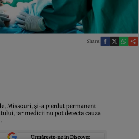
Share:
lle, Missouri, şi-a pierdut permanent
stului, iar medicii nu pot detecta cauza
.
Urmărește-ne in Discover