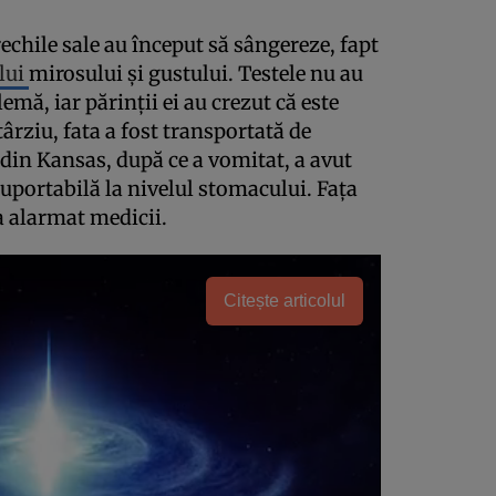
rechile sale au început să sângereze, fapt
lui
mirosului şi gustului. Testele nu au
lemă, iar părinţii ei au crezut că este
rziu, fata a fost transportată de
 din Kansas, după ce a vomitat, a avut
suportabilă la nivelul stomacului. Faţa
 a alarmat medicii.
Citește articolul