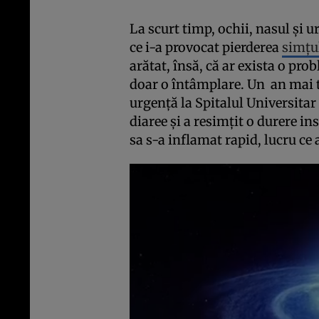
La scurt timp, ochii, nasul şi u
ce i-a provocat pierderea
simţu
arătat, însă, că ar exista o prob
doar o întâmplare. Un an mai tâ
urgenţă la Spitalul Universitar
diaree şi a resimţit o durere in
sa s-a inflamat rapid, lucru ce