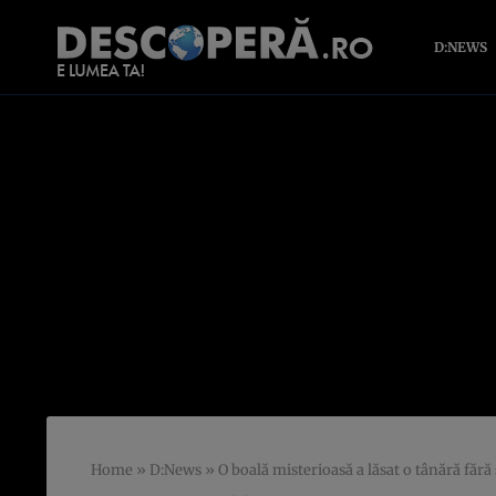
D:NEWS
Home
»
D:News
»
O boală misterioasă a lăsat o tânără făr