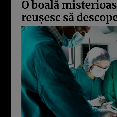
O boală misterioasă
reuşesc să descop