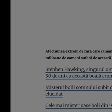
Afecţiunea extrem de rară care rămân
milioane de oameni suferă de această b
Stephen Hawking, singurul om d
50 de ani cu această boală cru
Misterul bolii somnului subit 
elucidat
Cele mai misterioase boli din i