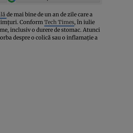
ală
de mai bine de un an de zile care a
 simţuri. Conform
Tech Times
, în iulie
me, inclusiv o durere de stomac. Atunci
orba despre o colică sau o inflamaţie a