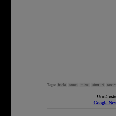
Tags:
boala
cauza
miros
simturi
tanar
Urmăreșt
Google Ne