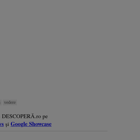
a
vedere
e DESCOPERĂ.ro pe
ws
Google Showcase
și