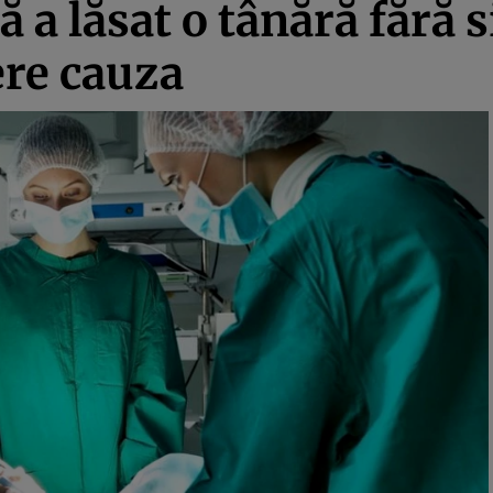
 a lăsat o tânără fără 
ere cauza