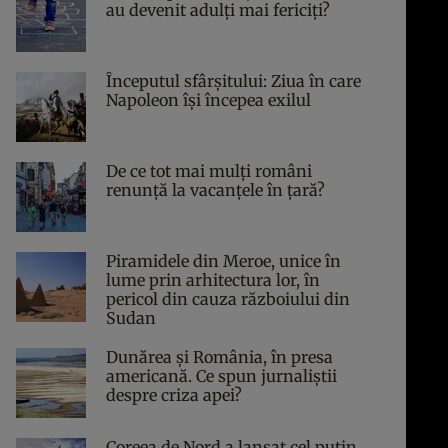
au devenit adulți mai fericiți?
Începutul sfârşitului: Ziua în care
Napoleon îşi începea exilul
De ce tot mai mulți români
renunță la vacanțele în țară?
Piramidele din Meroe, unice în
lume prin arhitectura lor, în
pericol din cauza războiului din
Sudan
Dunărea și România, în presa
americană. Ce spun jurnaliștii
despre criza apei?
Coreea de Nord a lansat cel puțin