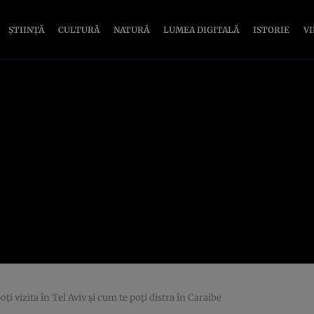
ȘTIINȚĂ
CULTURĂ
NATURĂ
LUMEA DIGITALĂ
ISTORIE
V
oţi vizita în Tel Aviv şi cum te poţi distra în Caraibe