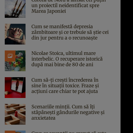
un proiectil neidentificat spre
Marea Japoniei
Cum se manifestă depresia
zâmbitoare și ce trebuie să știe cei
din jur pentru a o recunoaște
Nicolae Stoica, ultimul mare
interbelic. O recuperare istorică
după mai bine de 80 de ani
Cum să-ți crești încrederea în
sine în situații toxice. Fraze și
acțiuni care chiar te pot ajuta
Scenariile minții. Cum să îți
stăpânești gândurile negative și
anxietatea