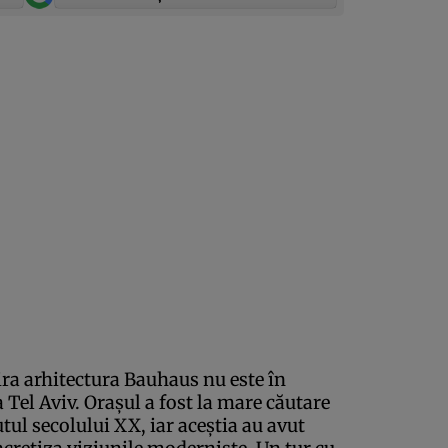
ra arhitectura Bauhaus nu este în
a Tel Aviv. Oraşul a fost la mare căutare
utul secolului XX, iar aceştia au avut