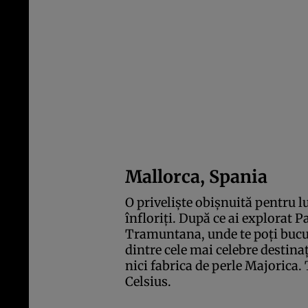
Mallorca, Spania
O privelişte obişnuită pentru l
înfloriţi. După ce ai explorat 
Tramuntana, unde te poţi bucur
dintre cele mai celebre destinaţ
nici fabrica de perle Majorica
Celsius.