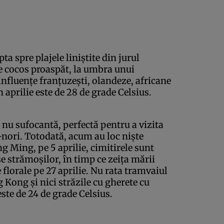
pta spre plajele liniştite din jurul
e cocos proaspăt, la umbra unui
 influenţe franţuzeşti, olandeze, africane
 aprilie este de 28 de grade Celsius.
r nu sufocantă, perfectă pentru a vizita
nori. Totodată, acum au loc nişte
ng Ming, pe 5 aprilie, cimitirele sunt
e strămoşilor, în timp ce zeiţa mării
florale pe 27 aprilie. Nu rata tramvaiul
 Kong şi nici străzile cu gherete cu
te de 24 de grade Celsius.