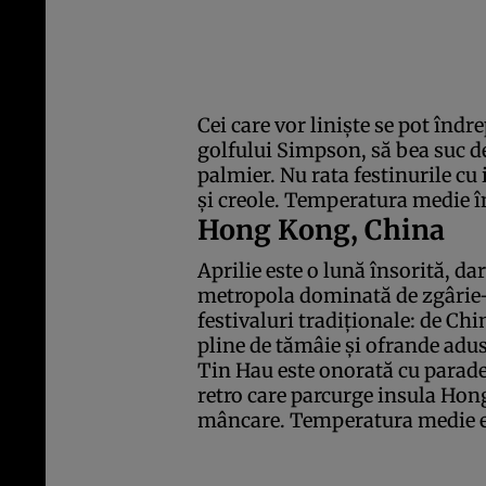
Cei care vor linişte se pot îndre
golfului Simpson, să bea suc d
palmier. Nu rata festinurile cu
şi creole. Temperatura medie în
Hong Kong, China
Aprilie este o lună însorită, da
metropola dominată de zgârie-
festivaluri tradiţionale: de Chi
pline de tămâie şi ofrande adus
Tin Hau este onorată cu parade 
retro care parcurge insula Hong
mâncare. Temperatura medie es