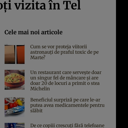
ţi vizita în Tel
Cele mai noi articole
Cum se vor proteja viitorii
astronauți de praful toxic de pe
Marte?
Un restaurant care servește doar
un singur fel de mâncare și are
doar 20 de locuri a primit o stea
Michelin
Beneficiul surpriză pe care le-ar
putea avea medicamentele pentru
slăbit
De ce copiii crescuți fără telefoane