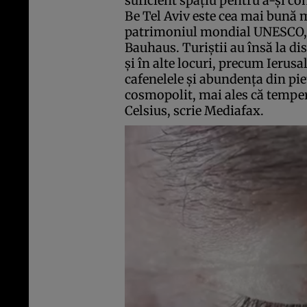
suficient spaţiu pentru a-şi co
Be Tel Aviv este cea mai bună m
patrimoniul mondial UNESCO, î
Bauhaus. Turiştii au însă la dis
şi în alte locuri, precum Ierus
cafenelele şi abundenţa din pie
cosmopolit, mai ales că tempera
Celsius, scrie Mediafax.