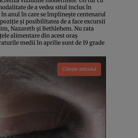
ncretiza viziunile moderniste. Un tur cu
odalitate de a vedea situl inclus în
n anul în care se împlineşte centenarul
poziţie şi posibilitatea de a face excursii
alim, Nazareth şi Bethlehem. Nu rata
ţele alimentare din acest oraş
turile medii în aprilie sunt de 19 grade
Citește articolul