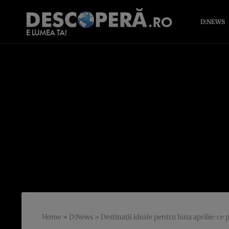
D:NEWS
Home
»
D:News
»
Destinaţii ideale pentru luna aprilie: ce p