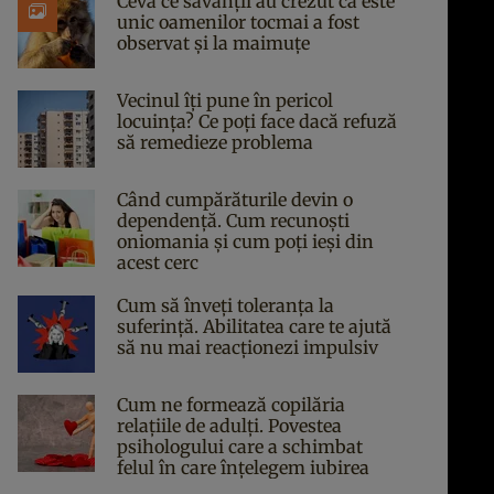
Ceva ce savanții au crezut că este
unic oamenilor tocmai a fost
observat și la maimuțe
Vecinul îți pune în pericol
locuința? Ce poți face dacă refuză
să remedieze problema
Când cumpărăturile devin o
dependență. Cum recunoști
oniomania și cum poți ieși din
acest cerc
Cum să înveți toleranța la
suferință. Abilitatea care te ajută
să nu mai reacționezi impulsiv
Cum ne formează copilăria
relațiile de adulți. Povestea
psihologului care a schimbat
felul în care înțelegem iubirea