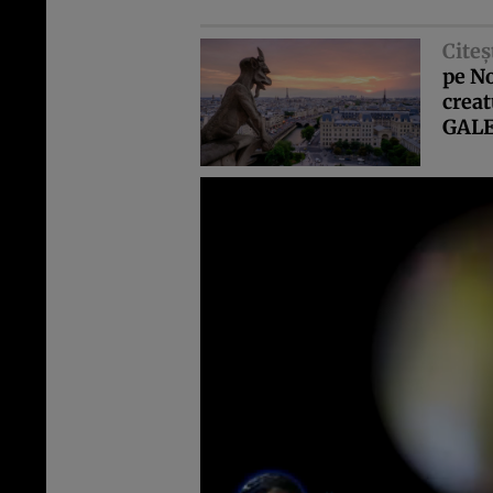
Citeş
pe No
creat
GALE