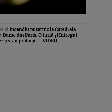
te şi
Incendiu puternic la Catedrala
-Dame din Paris. O turlă şi întregul
riş s-au prăbuşit – VIDEO