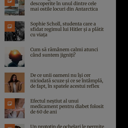
descoperite în unul dintre cele
mai ostile locuri din Antarctica
Sophie Scholl, studenta care a
sfidat regimul lui Hitler și a plătit
cu viața
Cum să rămânem calmi atunci
când suntem jigniți?
De ce unii oameni nu își cer
niciodată scuze și ce se întâmplă,
de fapt, în spatele acestui reflex
Efectul neștiut al unui
medicament pentru diabet folosit
de 60 de ani
Un prototip de ochelari le permite