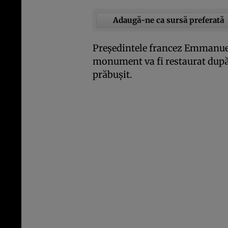
Adaugă-ne ca sursă preferată
Preşedintele francez Emmanuel
monument va fi restaurat după 
prăbuşit.