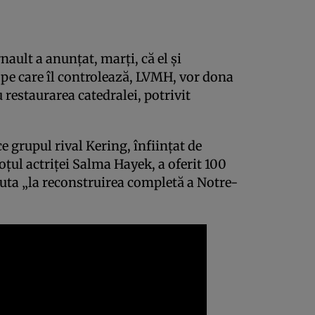
ault a anunţat, marţi, că el şi
pe care îl controlează, LVMH, vor dona
restaurarea catedralei, potrivit
e grupul rival Kering, înfiinţat de
oţul actriţei Salma Hayek, a oferit 100
juta „la reconstruirea completă a Notre-