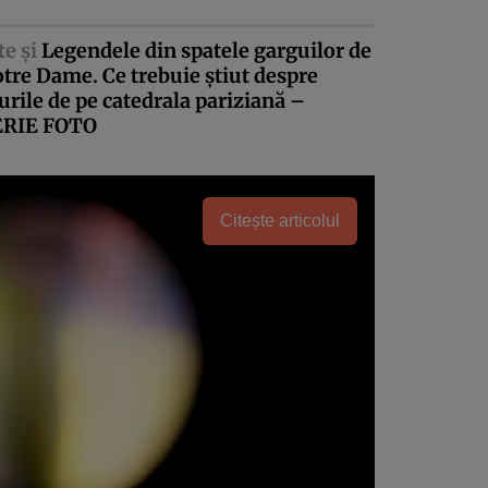
te şi
Legendele din spatele garguilor de
tre Dame. Ce trebuie ştiut despre
urile de pe catedrala pariziană –
RIE FOTO
Citește articolul