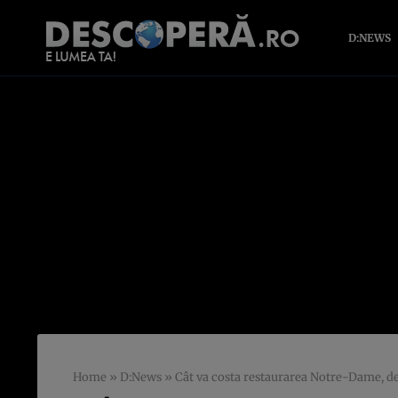
D:NEWS
Home
»
D:News
»
Cât va costa restaurarea Notre-Dame, de