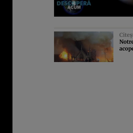
Citeş
Notre
acope