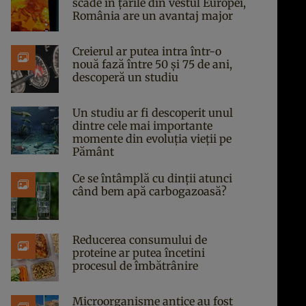
scade în țările din vestul Europei,
România are un avantaj major
Creierul ar putea intra într-o
nouă fază între 50 și 75 de ani,
descoperă un studiu
Un studiu ar fi descoperit unul
dintre cele mai importante
momente din evoluția vieții pe
Pământ
Ce se întâmplă cu dinții atunci
când bem apă carbogazoasă?
Reducerea consumului de
proteine ar putea încetini
procesul de îmbătrânire
Microorganisme antice au fost