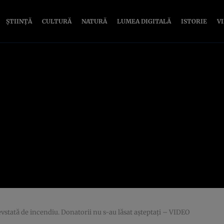
ȘTIINȚĂ
CULTURĂ
NATURĂ
LUMEA DIGITALĂ
ISTORIE
V
vstată de incendiu. Donatorii nu s-au lăsat aşteptaţi – VIDEO