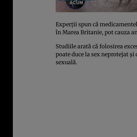
Experţii spun că medicamentele
în Marea Britanie, pot cauza a
Studiile arată că folosirea exc
poate duce la sex neprotejat şi
sexuală.