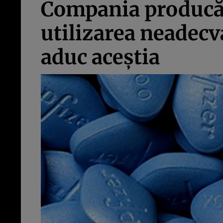
Compania producăto
utilizarea neadecv
aduc aceştia