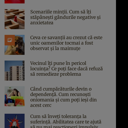
Scenariile minții. Cum să îți
stăpânești gândurile negative și
anxietatea
Ceva ce savanții au crezut că este
unic oamenilor tocmai a fost
observat și la maimuțe
Vecinul îți pune în pericol
locuința? Ce poți face dacă refuză
să remedieze problema
Când cumpărăturile devin o
dependență. Cum recunoști
oniomania și cum poți ieși din
acest cerc
Cum să înveți toleranța la
suferință. Abilitatea care te ajută
să nu mai reacționezi impulsiv