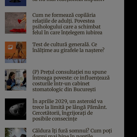
Cum ne formează copilăria
relațiile de adulți. Povestea
psihologului care a schimbat
felul în care înțelegem iubirea
Test de cultură generală. Ce
înălțime au girafele la naștere?
(P) Prețul consultației nu spune
întreaga poveste: ce influențează
costurile într-un cabinet
stomatologic din București
În aprilie 2029, un asteroid va
trece la limită pe lângă Pământ.
Cercetătorii, îngrijorați de
posibile consecințe
Căldura îți fură somnul? Cum poți
dormi mai bine în nopțile