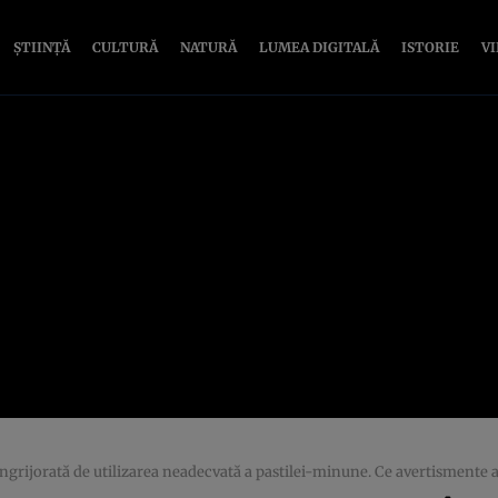
ȘTIINȚĂ
CULTURĂ
NATURĂ
LUMEA DIGITALĂ
ISTORIE
V
grijorată de utilizarea neadecvată a pastilei-minune. Ce avertismente 