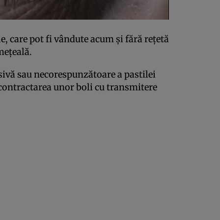
, care pot fi vândute acum şi fără reţetă
meţeală.
esivă sau necorespunzătoare a pastilei
 contractarea unor boli cu transmitere