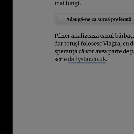
mai lungi.
Adaugă-ne ca sursă preferată
Pfizer analizează cazul bărbaţil
dar totuşi folosesc Viagra, cu 
speranţa că vor avea parte de p
scrie
dailystar.co.uk
.