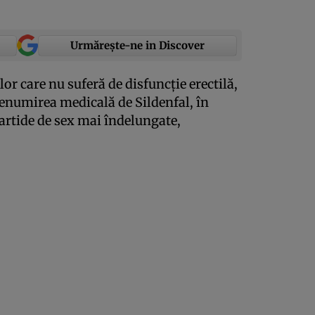
Urmărește-ne in Discover
or care nu suferă de disfuncţie erectilă,
denumirea medicală de Sildenfal, în
artide de sex mai îndelungate,