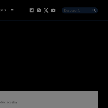
IDEO
aduc aceştia