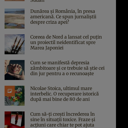
Sudan
Dunărea și România, în presa
americană. Ce spun jurnaliștii
despre criza apei?
Coreea de Nord a lansat cel puțin
un proiectil neidentificat spre
Marea Japoniei
Cum se manifestă depresia
zâmbitoare și ce trebuie să știe cei
din jur pentru a o recunoaște
Nicolae Stoica, ultimul mare
interbelic. O recuperare istorică
după mai bine de 80 de ani
Cum să-ți crești încrederea în
sine în situații toxice. Fraze și
acțiuni care chiar te pot ajuta