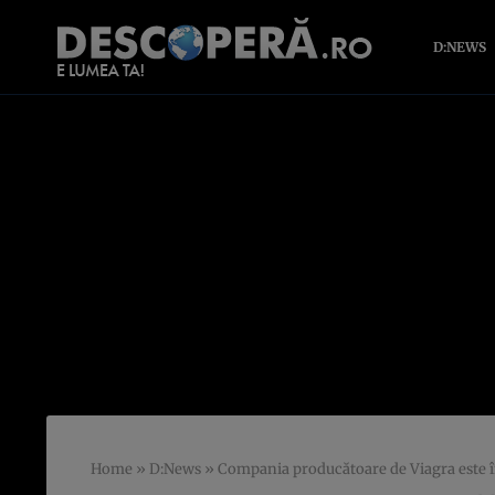
D:NEWS
Home
»
D:News
»
Compania producătoare de Viagra este în