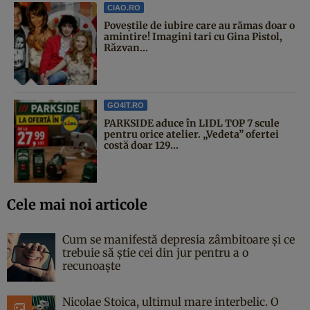
CIAO.RO
Poveştile de iubire care au rămas doar o
amintire! Imagini tari cu Gina Pistol,
Răzvan...
GO4IT.RO
PARKSIDE aduce în LIDL TOP 7 scule
pentru orice atelier. „Vedeta” ofertei
costă doar 129...
Cele mai noi articole
Cum se manifestă depresia zâmbitoare și ce
trebuie să știe cei din jur pentru a o
recunoaște
Nicolae Stoica, ultimul mare interbelic. O