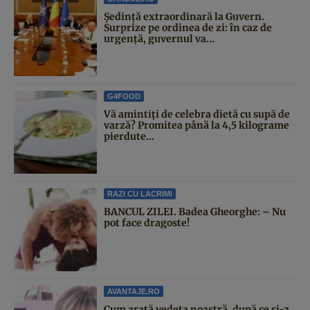
Şedinţă extraordinară la Guvern.
Surprize pe ordinea de zi: în caz de
urgență, guvernul va...
G4FOOD
Vă amintiți de celebra dietă cu supă de
varză? Promitea până la 4,5 kilograme
pierdute...
RAZI CU LACRIMI
BANCUL ZILEI. Badea Gheorghe: – Nu
pot face dragoste!
AVANTAJE.RO
Cum arată vedeta noastră, după ce și-a