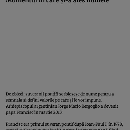
Momentul în care şi-a ales numele
De obicei, suveranii pontifi se folosesc de nume pentru a
semnala şi defini valorile pe care şi le vor impune.
Arhiepiscopul argentinian Jorge Mario Bergoglio a devenit
papa Francisc în martie 2013.
Francisc era primul suveran pontif după Ioan-Paul I, în 1978,