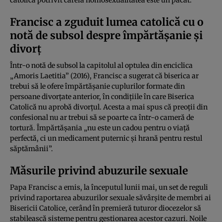
catolică potrivit căreia homosexualitatea este un păcat.
Francisc a zguduit lumea catolică cu o
notă de subsol despre împărtăşanie şi
divorţ
Într-o notă de subsol la capitolul al optulea din enciclica
„Amoris Laetitia” (2016), Francisc a sugerat că biserica ar
trebui să le ofere împărtăşanie cuplurilor formate din
persoane divorţate anterior, în condiţiile în care Biserica
Catolică nu aprobă divorţul. Acesta a mai spus că preoţii din
confesional nu ar trebui să se poarte ca într-o cameră de
tortură. Împărtăşania „nu este un cadou pentru o viaţă
perfectă, ci un medicament puternic şi hrană pentru restul
săptămânii”.
Măsurile privind abuzurile sexuale
Papa Francisc a emis, la începutul lunii mai, un set de reguli
privind raportarea abuzurilor sexuale săvârşite de membri ai
Bisericii Catolice, cerând în premieră tuturor diocezelor să
stabilească sisteme pentru gestionarea acestor cazuri. Noile