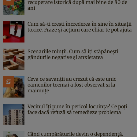
recuperare istorică după mai bine de 80 de
ani
Cum să-ți crești încrederea în sine în situații
toxice. Fraze și acțiuni care chiar te pot ajuta
Scenariile minții. Cum să îți stăpânești
gândurile negative și anxietatea
Ceva ce savanții au crezut că este unic
oamenilor tocmai a fost observat și la
maimuțe
Vecinul îți pune în pericol locuința? Ce poți
face dacă refuză să remedieze problema
Când cumpărăturile devin o dependență.