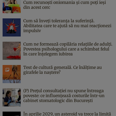
Cum recunoști oniomania și cum poți ieși
din acest cerc
Cum să înveți toleranța la suferință.
Abilitatea care te ajută să nu mai reacționezi
impulsiv
Cum ne formează copilăria relațiile de adulți.
Povestea psihologului care a schimbat felul
în care înțelegem iubirea
Test de cultură generală. Ce înălțime au
girafele la naștere?
(P) Prețul consultației nu spune întreaga
poveste: ce influențează costurile într-un
cabinet stomatologic din București
În aprilie 2029, un asteroid va trece la limită