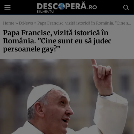
Home
»
D:News
»
Papa Francisc, vizită istorică în România. ”Cine sunt eu să judec persoanele gay?”
Papa Francisc, vizită istorică în
România. ”Cine sunt eu să judec
persoanele gay?”