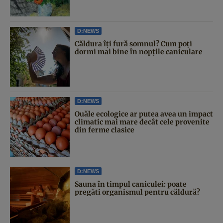
D:NEWS
Căldura îți fură somnul? Cum poți
dormi mai bine în nopțile caniculare
D:NEWS
Ouăle ecologice ar putea avea un impact
climatic mai mare decât cele provenite
din ferme clasice
D:NEWS
Sauna în timpul caniculei: poate
pregăti organismul pentru căldură?