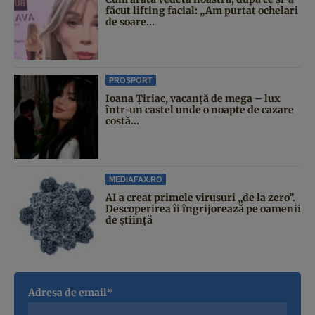
făcut lifting facial: „Am purtat ochelari
de soare...
PROSPORT
Ioana Țiriac, vacanță de mega – lux
într-un castel unde o noapte de cazare
costă...
MEDIAFAX.RO
AI a creat primele virusuri „de la zero”.
Descoperirea îi îngrijorează pe oamenii
de știință
Adresa de email*