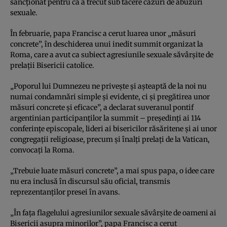
sancţionat pentru că a trecut sub tăcere cazuri de abuzuri
sexuale.
În februarie, papa Francisc a cerut luarea unor „măsuri
concrete”, în deschiderea unui inedit summit organizat la
Roma, care a avut ca subiect agresiunile sexuale săvârşite de
prelaţii Bisericii catolice.
„Poporul lui Dumnezeu ne priveşte şi aşteaptă de la noi nu
numai condamnări simple şi evidente, ci şi pregătirea unor
măsuri concrete şi eficace”, a declarat suveranul pontif
argentinian participanţilor la summit – preşedinţi ai 114
conferinţe episcopale, lideri ai bisericilor răsăritene şi ai unor
congregaţii religioase, precum şi înalţi prelaţi de la Vatican,
convocaţi la Roma.
„Trebuie luate măsuri concrete”, a mai spus papa, o idee care
nu era inclusă în discursul său oficial, transmis
reprezentanţilor presei în avans.
„În faţa flagelului agresiunilor sexuale săvârşite de oameni ai
Bisericii asupra minorilor”, papa Francisc a cerut