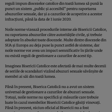
reguli impun diocezelor catolice din toată lumea să pună la
punct un sistem „public şi accesibil” pentru raportarea
abuzurilor sexuale, dar şi a cazurilor de acoperire a acestor
infracţiuni, până la data de 1 iunie 2020.
Noile norme vizează procedurile interne ale Bisericii Catolice,
nu raportarea abuzurilor către autorităţile civile, şi trebuie
adoptate în absolut toate diocezele. Multe dintre diocezele din
SUA şi Europa au deja puse la punct astfel de sisteme, dar
noile norme vor avea un impact semnificativ în ţările unde
nu există reguli de gestionare a cazurilor de acest tip.
Imaginea Bisericii Catolice este afectată de mai multe decenii
de seriile de scandaluri vizând abuzuri sexuale săvârşite de
membri ai săi din toată lumea.
Până în prezent, Biserica Catolică nu a avut un sistem
universal de gestionare a cazurilor de abuzuri sexuale.
Totuşi, noile norme nu specifică şi măsurile care trebuie
luate în cazul membrilor Bisericii Catolice găsiţi vinovaţi.
Până în prezent, niciun oficial al Bisericii nu a fost