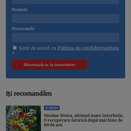
Numele
Prenumele
Sunt de acord cu
Politica de confidentialitate
*
Iți recomandăm
D:NEWS
Nicolae Stoica, ultimul mare interbelic.
O recuperare istorică după mai bine de
80 de ani