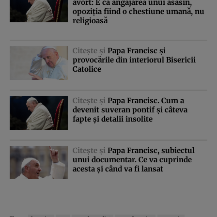
avort: E ca angajarea unui asasin,
opoziţia fiind o chestiune umană, nu
religioasă
Citeşte şi
Papa Francisc şi
provocările din interiorul Bisericii
Catolice
Citeşte şi
Papa Francisc. Cum a
devenit suveran pontif şi câteva
fapte şi detalii insolite
Citeşte şi
Papa Francisc, subiectul
unui documentar. Ce va cuprinde
acesta şi când va fi lansat