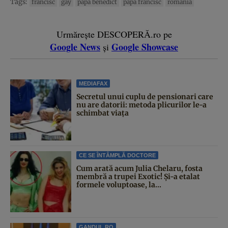
Tags:
francisc
gay
papa benedict
papa francisc
romania
Urmărește DESCOPERĂ.ro pe
Google News
Google Showcase
și
MEDIAFAX
Secretul unui cuplu de pensionari care
nu are datorii: metoda plicurilor le-a
schimbat viața
CE SE ÎNTÂMPLĂ DOCTORE
Cum arată acum Julia Chelaru, fosta
membră a trupei Exotic! Și-a etalat
formele voluptoase, la...
GANDUL.RO