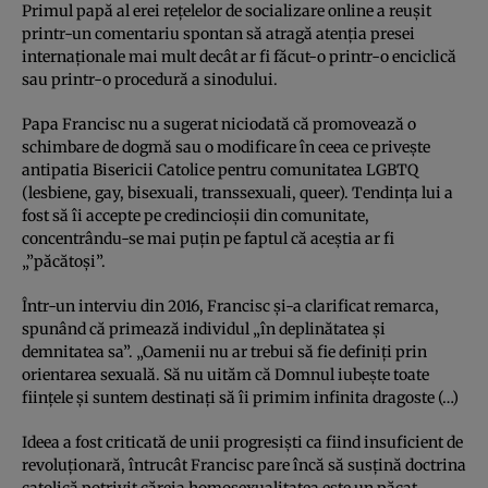
Primul papă al erei reţelelor de socializare online a reuşit
printr-un comentariu spontan să atragă atenţia presei
internaţionale mai mult decât ar fi făcut-o printr-o enciclică
sau printr-o procedură a sinodului.
Papa Francisc nu a sugerat niciodată că promovează o
schimbare de dogmă sau o modificare în ceea ce priveşte
antipatia Bisericii Catolice pentru comunitatea LGBTQ
(lesbiene, gay, bisexuali, transsexuali, queer). Tendinţa lui a
fost să îi accepte pe credincioşii din comunitate,
concentrându-se mai puţin pe faptul că aceştia ar fi
„”păcătoşi”.
Într-un interviu din 2016, Francisc şi-a clarificat remarca,
spunând că primează individul „în deplinătatea şi
demnitatea sa”. „Oamenii nu ar trebui să fie definiţi prin
orientarea sexuală. Să nu uităm că Domnul iubeşte toate
fiinţele şi suntem destinaţi să îi primim infinita dragoste (…)
Ideea a fost criticată de unii progresişti ca fiind insuficient de
revoluţionară, întrucât Francisc pare încă să susţină doctrina