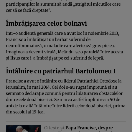
participanţilor la summit să audă „strigătul micuţilor care
cer să se facă dreptate”.
Îmbrăţişarea celor bolnavi
Într-o audienţă generală care a avut loc în noiembrie 2013,
Francisc a îmbrăţişat un bărbat suferind de
neurofibromatoză, o maladie care afectează grav pielea.
Imaginea a devenit virală, făcându-se o paralelă între acesta
şi Iisus care i-a îmbrăţişat pe cei suferind de lepră.
Întâlnire cu patriarhul Bartolomeu I
Francisc a avut o întâlnire cu liderul Patriarhiei Ortodoxe la
Ierusalim, în mai 2014. Cei doi s-au rugat împreună şi au
semnat o declaraţie comună pentru înlăturarea obstacolelor
dintre cele două biserici. Se marca astfel împlinirea a 50 de
ani de la o altă întâlnire între liderii celor două biserici, prima
din secolul al 15-lea.
Citeşte şi
Papa Francisc, despre