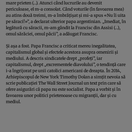
mare prieten (…). Atunci când lucrurile au devenit
periculoase, el m-a consolat. Când voturile (în favoarea mea)
au atins două treimi, m-a îmbrăţişat şi mi-a spus «Nu îi uita
pe săraci!»”, a declarat ulterior papa argentinian. „Imediat, în
legătură cu săracii, m-am gândit la Francisc din Assisi (…),
omul sărăciei, omul păcii”, a adăugat Francisc.
Şi aşa a fost. Papa Francisc a criticat mereu inegalitatea,
capitalismul global şi efectele acestora asupra omenirii şi
mediului. A descris sindicatele drept „profeţi”, iar
capitalismul, drept „excrementele diavolului”, o tendinţă care
i-a îngrijorat pe unii catolici americani de dreapta. În 2014,
Arhiepiscopul de New York Timothy Dolan a simţit nevoia să
scrie publicaţiei The Wall Street Journal un text prin care să
ofere asigurări că papa nu este socialist. Papa a vorbit şi în
favoarea unor politici prietenoase cu migranţii, dar şi cu
mediul.