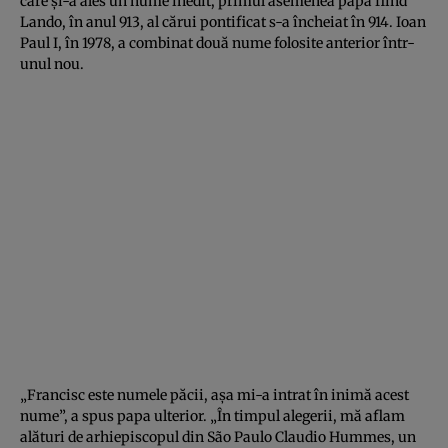
care şi-a ales un nume inedit, primul asemenea papă fiind
Lando, în anul 913, al cărui pontificat s-a încheiat în 914. Ioan
Paul I, în 1978, a combinat două nume folosite anterior într-
unul nou.
„Francisc este numele păcii, aşa mi-a intrat în inimă acest
nume”, a spus papa ulterior. „În timpul alegerii, mă aflam
alături de arhiepiscopul din São Paulo Claudio Hummes, un