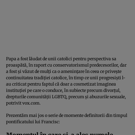
Papa a fost lăudat de unii catolici pentru perspectiva sa
proaspătă, în raport cu conservatorismul predecesorilor, dar
a fost şi văzut de mulţi ca o ameninţare în ceea ce priveşte
continuitatea tradiţiei catolice, în timp ce unii progresişti l-
au criticat pentru faptul că doar a cosmetizat imaginea
instituţiei pe care o conduce, în subiecte precum divorţul,
drepturile comunităţii LGBTQ, precum şi abuzurile sexuale,
potrivit vox.com.
Prezentăm mai jos o serie de momente definitorii din timpul
pontificatului lui Francisc: