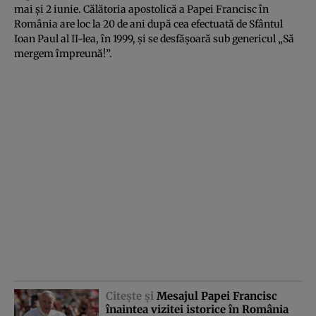
mai şi 2 iunie. Călătoria apostolică a Papei Francisc în
România are loc la 20 de ani după cea efectuată de Sfântul
Ioan Paul al II-lea, în 1999, şi se desfăşoară sub genericul „Să
mergem împreună!”.
Citeşte şi
Mesajul Papei Francisc
înaintea vizitei istorice în România