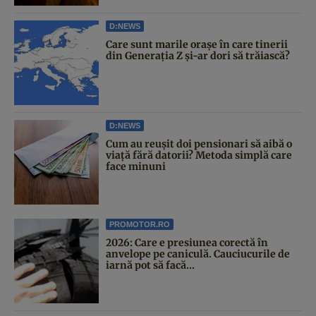
D:NEWS
Care sunt marile orașe în care tinerii
din Generația Z și-ar dori să trăiască?
D:NEWS
Cum au reușit doi pensionari să aibă o
viață fără datorii? Metoda simplă care
face minuni
PROMOTOR.RO
2026: Care e presiunea corectă în
anvelope pe caniculă. Cauciucurile de
iarnă pot să facă...