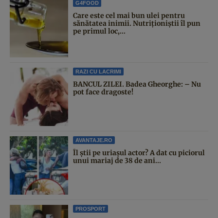
G4FOOD
Care este cel mai bun ulei pentru
sănătatea inimii. Nutriționiștii îl pun
pe primul loc,...
RAZI CU LACRIMI
BANCUL ZILEI. Badea Gheorghe: – Nu
pot face dragoste!
AVANTAJE.RO
Îl știi pe uriașul actor? A dat cu piciorul
unui mariaj de 38 de ani...
PROSPORT