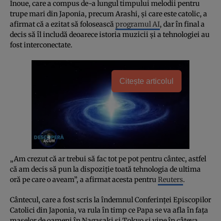
Inoue, care a compus de-a lungul timpului melodii pentru
trupe mari din Japonia, precum Arashi, şi care este catolic, a
afirmat că a ezitat să folosească
programul AI
, dar în final a
decis să îl includă deoarece istoria muzicii şi a tehnologiei au
fost interconectate.
Citește articolul
„Am crezut că ar trebui să fac tot pe pot pentru cântec, astfel
că am decis să pun la dispoziţie toată tehnologia de ultima
oră pe care o aveam”, a afirmat acesta pentru
Reuters
.
Cântecul, care a fost scris la îndemnul Conferinţei Episcopilor
Catolici din Japonia, va rula în timp ce Papa se va afla în faţa
maselor de oameni în Nagasaki şi Tokyo şi vine în câteva