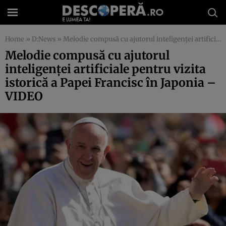
Home
»
D:News
»
Melodie compusă cu ajutorul inteligenţei artificiale pentru vizita istorică a Papei Francisc în Japonia – VIDEO
Melodie compusă cu ajutorul
inteligenţei artificiale pentru vizita
istorică a Papei Francisc în Japonia –
VIDEO