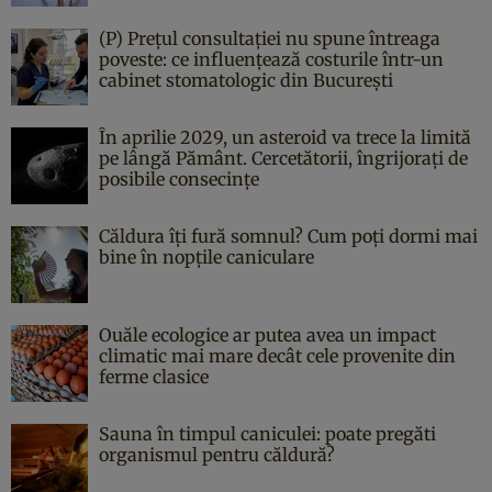
(P) Prețul consultației nu spune întreaga
poveste: ce influențează costurile într-un
cabinet stomatologic din București
În aprilie 2029, un asteroid va trece la limită
pe lângă Pământ. Cercetătorii, îngrijorați de
posibile consecințe
Căldura îți fură somnul? Cum poți dormi mai
bine în nopțile caniculare
Ouăle ecologice ar putea avea un impact
climatic mai mare decât cele provenite din
ferme clasice
Sauna în timpul caniculei: poate pregăti
organismul pentru căldură?