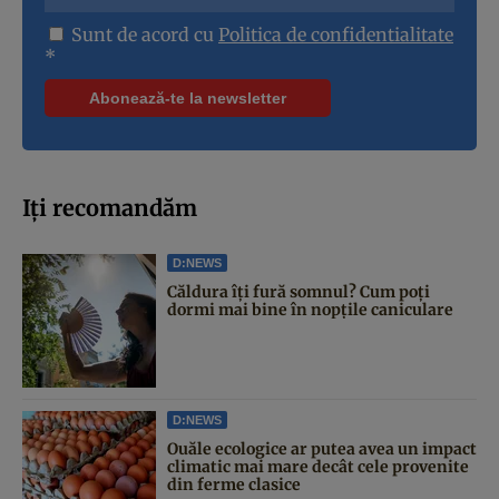
Sunt de acord cu
Politica de confidentialitate
*
Iți recomandăm
D:NEWS
Căldura îți fură somnul? Cum poți
dormi mai bine în nopțile caniculare
D:NEWS
Ouăle ecologice ar putea avea un impact
climatic mai mare decât cele provenite
din ferme clasice