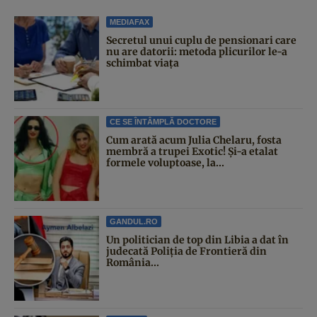
MEDIAFAX
Secretul unui cuplu de pensionari care
nu are datorii: metoda plicurilor le-a
schimbat viața
CE SE ÎNTÂMPLĂ DOCTORE
Cum arată acum Julia Chelaru, fosta
membră a trupei Exotic! Și-a etalat
formele voluptoase, la...
GANDUL.RO
Un politician de top din Libia a dat în
judecată Poliția de Frontieră din
România...