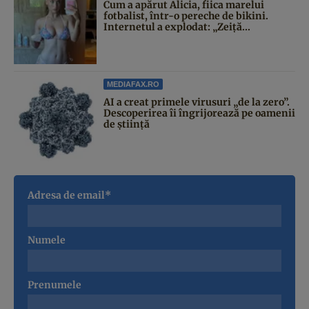
Cum a apărut Alicia, fiica marelui
fotbalist, într-o pereche de bikini.
Internetul a explodat: „Zeiță...
MEDIAFAX.RO
AI a creat primele virusuri „de la zero”.
Descoperirea îi îngrijorează pe oamenii
de știință
Adresa de email*
Numele
Prenumele