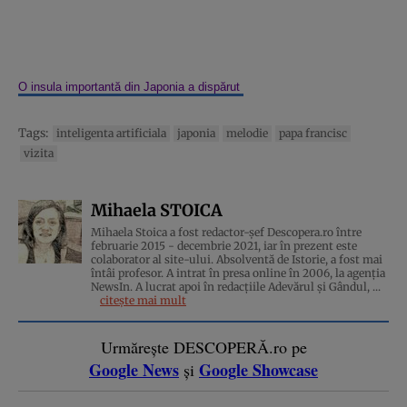
O insula importantă din Japonia a dispărut
Tags:
inteligenta artificiala
japonia
melodie
papa francisc
vizita
Mihaela STOICA
Mihaela Stoica a fost redactor-șef Descopera.ro între
februarie 2015 - decembrie 2021, iar în prezent este
colaborator al site-ului. Absolventă de Istorie, a fost mai
întâi profesor. A intrat în presa online în 2006, la agenţia
NewsIn. A lucrat apoi în redacţiile Adevărul şi Gândul, ...
citește mai mult
Urmărește DESCOPERĂ.ro pe
Google News
Google Showcase
și