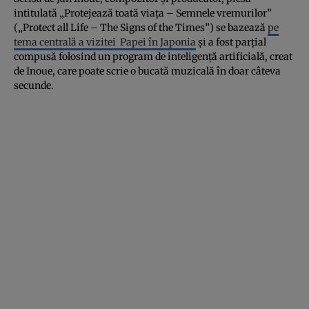
intitulată „Protejează toată viaţa – Semnele vremurilor”
(„Protect all Life – The Signs of the Times”) se bazează
pe
tema centrală a vizitei Papei în Japonia
şi a fost parţial
compusă folosind un program de inteligenţă artificială, creat
de Inoue, care poate scrie o bucată muzicală în doar câteva
secunde.