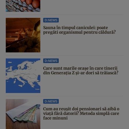
D:NEWS
Sauna în timpul caniculei: poate
pregăti organismul pentru căldură?
D:NEWS
Care sunt marile orașe în care tinerii
din Generația Z și-ar dori să trăiască?
D:NEWS
Cum au reușit doi pensionari să aibă o
viață fără datorii? Metoda simplă care
face minuni