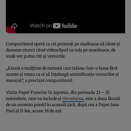
Compozitorul speră ca cei prezenţi pe stadioane să cânte şi
danseze atunci când videoclipul va rula pe monitoare, de
unde vor putea citi şi versurile.
„Există o mulţime de oameni care trăiesc într-o lume fără
sunete şi vreau ca ei să înţeleagă semnificaţia versurilor şi
mesajul”, a precizat compozitorul.
Vizita Papei Francisc în Japonia, din perioada 23 – 25
noiembrie, care va include şi
Hiroshima
, este a doua făcută
de un suveran pontif în această ţară, după cea a Papei Ioan
Paul al II-lea, acum 38 de ani.