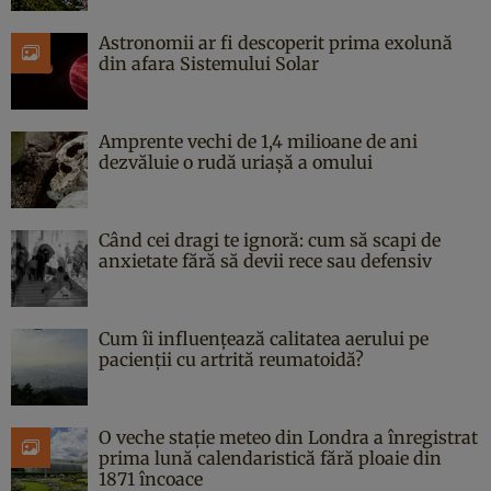
Astronomii ar fi descoperit prima exolună
din afara Sistemului Solar
Amprente vechi de 1,4 milioane de ani
dezvăluie o rudă uriașă a omului
Când cei dragi te ignoră: cum să scapi de
anxietate fără să devii rece sau defensiv
Cum îi influențează calitatea aerului pe
pacienții cu artrită reumatoidă?
O veche stație meteo din Londra a înregistrat
prima lună calendaristică fără ploaie din
1871 încoace