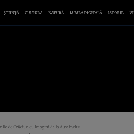
ȘTIINȚĂ
CULTURĂ
NATURĂ
LUMEA DIGITALĂ
ISTORIE
V
nile de Crăciun cu imagini de la Auschwitz