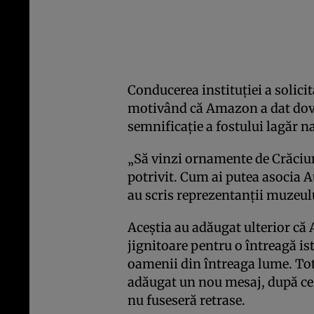
Conducerea instituţiei a solici
motivând că Amazon a dat dovad
semnificaţie a fostului lagăr na
„Să vinzi ornamente de Crăciu
potrivit. Cum ai putea asocia A
au scris reprezentanţii muzeul
Aceştia au adăugat ulterior că 
jignitoare pentru o întreagă is
oamenii din întreaga lume. Totu
adăugat un nou mesaj, după ce 
nu fuseseră retrase.