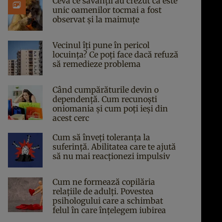
Ceva ce savanții au crezut că este
unic oamenilor tocmai a fost
observat și la maimuțe
Vecinul îți pune în pericol
locuința? Ce poți face dacă refuză
să remedieze problema
Când cumpărăturile devin o
dependență. Cum recunoști
oniomania și cum poți ieși din
acest cerc
Cum să înveți toleranța la
suferință. Abilitatea care te ajută
să nu mai reacționezi impulsiv
Cum ne formează copilăria
relațiile de adulți. Povestea
psihologului care a schimbat
felul în care înțelegem iubirea