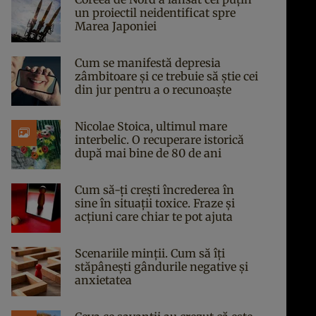
un proiectil neidentificat spre
Marea Japoniei
Cum se manifestă depresia
zâmbitoare și ce trebuie să știe cei
din jur pentru a o recunoaște
Nicolae Stoica, ultimul mare
interbelic. O recuperare istorică
după mai bine de 80 de ani
Cum să-ți crești încrederea în
sine în situații toxice. Fraze și
acțiuni care chiar te pot ajuta
Scenariile minții. Cum să îți
stăpânești gândurile negative și
anxietatea