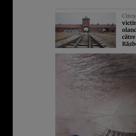
Citeş
victi
oland
către
Răzb