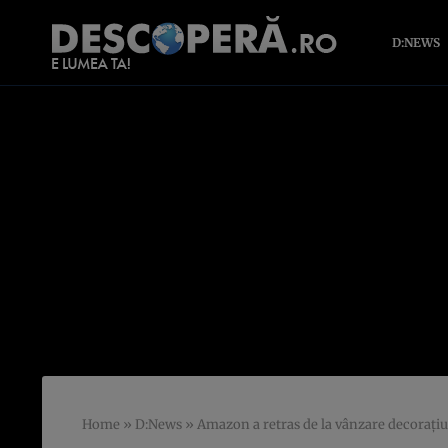
D:NEWS
Home
»
D:News
»
Amazon a retras de la vânzare decoraţiu