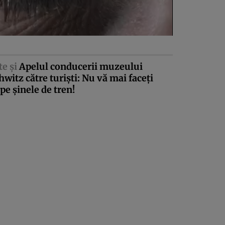
te şi
Apelul conducerii muzeului
witz către turişti: Nu vă mai faceţi
pe şinele de tren!