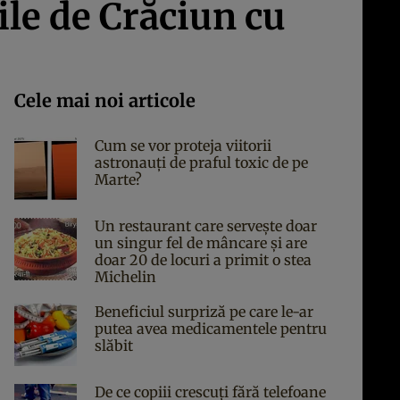
ile de Crăciun cu
Cele mai noi articole
Cum se vor proteja viitorii
astronauți de praful toxic de pe
Marte?
Un restaurant care servește doar
un singur fel de mâncare și are
doar 20 de locuri a primit o stea
Michelin
Beneficiul surpriză pe care le-ar
putea avea medicamentele pentru
slăbit
De ce copiii crescuți fără telefoane