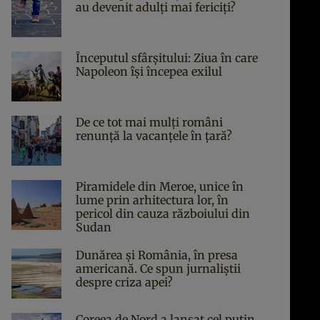
au devenit adulți mai fericiți?
Începutul sfârşitului: Ziua în care
Napoleon îşi începea exilul
De ce tot mai mulți români
renunță la vacanțele în țară?
Piramidele din Meroe, unice în
lume prin arhitectura lor, în
pericol din cauza războiului din
Sudan
Dunărea și România, în presa
americană. Ce spun jurnaliștii
despre criza apei?
Coreea de Nord a lansat cel puțin