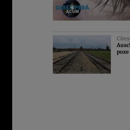
Citeş
Ausch
poze 