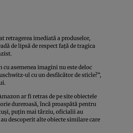
tat retragerea imediată a produselor,
ă de lipsă de respect faţă de tragica
zist.
n cu asemenea imagini nu este deloc
uschwitz-ul cu un desfăcător de sticle?”,
ui.
Amazon ar fi retras de pe site obiectele
torie dureroasă, încă proaspătă pentru
şi, puţin mai târziu, oficialii au
au descoperit alte obiecte similare care