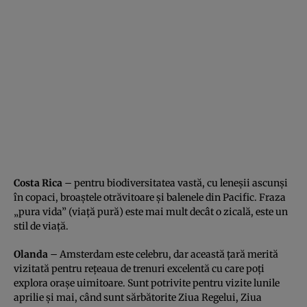
Costa Rica
– pentru biodiversitatea vastă, cu leneşii ascunşi
în copaci, broaştele otrăvitoare şi balenele din Pacific. Fraza
„pura vida” (viaţă pură) este mai mult decât o zicală, este un
stil de viaţă.
Olanda
– Amsterdam este celebru, dar această ţară merită
vizitată pentru reţeaua de trenuri excelentă cu care poţi
explora oraşe uimitoare. Sunt potrivite pentru vizite lunile
aprilie şi mai, când sunt sărbătorite Ziua Regelui, Ziua