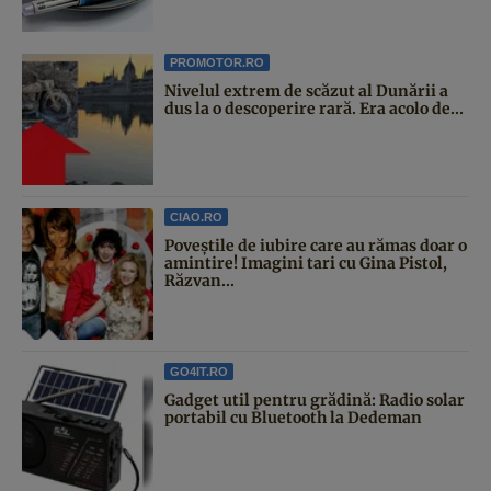
PROMOTOR.RO
Nivelul extrem de scăzut al Dunării a
dus la o descoperire rară. Era acolo de...
CIAO.RO
Poveştile de iubire care au rămas doar o
amintire! Imagini tari cu Gina Pistol,
Răzvan...
GO4IT.RO
Gadget util pentru grădină: Radio solar
portabil cu Bluetooth la Dedeman