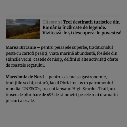
Citeşte şi
Trei destinaţii turistice din
România încărcate de legende.
Vizitează-le şi descoperă-le povestea!
Marea Britanie
– pentru peisajele superbe, tradiţionalul
peşte cu cartofi prăjiţi, viaţa marină abundentă, fosilele din
stâncile vechi, castele de nisip, delfini şi alte activităţi oferte
de coastele regatului.
Macedonia de Nord
– pentru celebra sa gastronomie,
tradiţiile vechi, natură, lacul Ohrid inclus în patromoniul
mondial UNESCO şi recent lansatul High Scardus Trail, un
traseu de plimbare de 495 de kilometri pe cele mai dramatice
piscuri ale sale.