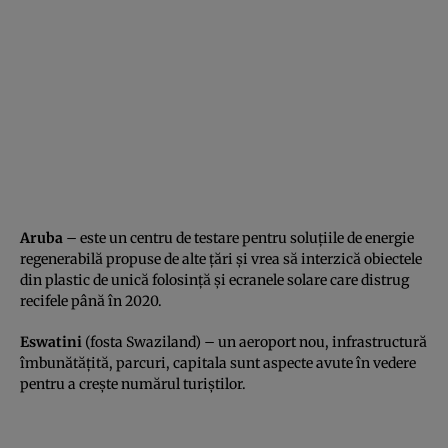
Aruba
– este un centru de testare pentru soluţiile de energie
regenerabilă propuse de alte ţări şi vrea să interzică obiectele
din plastic de unică folosinţă şi ecranele solare care distrug
recifele până în 2020.
Eswatini
(fosta Swaziland) – un aeroport nou, infrastructură
îmbunătăţită, parcuri, capitala sunt aspecte avute în vedere
pentru a creşte numărul turiştilor.