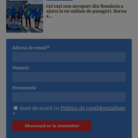
Cel mai nou aeroport din România a
ajuns la un milion de pasageri. Borna
a...
Adresa de email*
Numele
Prenumele
Sunt de acord cu
Politica de confidentialitate
*