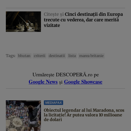
Citeşte şi
Cinci destinaţii din Europa
trecute cu vederea, dar care merită
vizitate
Tags:
bhutan
criterii
destinatii
lista
marea britanie
Urmărește DESCOPERĂ.ro pe
Google News
Google Showcase
și
MEDIAFAX
Obiectul legendar al lui Maradona, scos
la licitație! Ar putea valora 10 milioane
de dolari