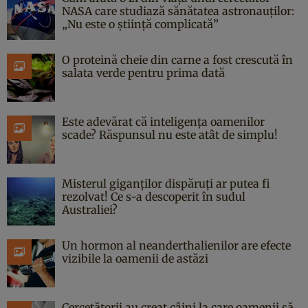
NASA care studiază sănătatea astronauților:
„Nu este o știință complicată”
O proteină cheie din carne a fost crescută în
salata verde pentru prima dată
Este adevărat că inteligența oamenilor
scade? Răspunsul nu este atât de simplu!
Misterul giganților dispăruți ar putea fi
rezolvat! Ce s-a descoperit în sudul
Australiei?
Un hormon al neanderthalienilor are efecte
vizibile la oamenii de astăzi
Cercetătorii au creat câini la care oamenii să