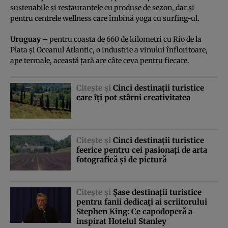
sustenabile şi restaurantele cu produse de sezon, dar şi
pentru centrele wellness care îmbină yoga cu surfing-ul.
Uruguay
– pentru coasta de 660 de kilometri cu Río de la
Plata şi Oceanul Atlantic, o industrie a vinului înfloritoare,
ape termale, această ţară are câte ceva pentru fiecare.
Citeşte şi
Cinci destinaţii turistice
care îţi pot stârni creativitatea
Citeşte şi
Cinci destinaţii turistice
feerice pentru cei pasionaţi de arta
fotografică şi de pictură
Citeşte şi
Şase destinaţii turistice
pentru fanii dedicaţi ai scriitorului
Stephen King: Ce capodoperă a
inspirat Hotelul Stanley