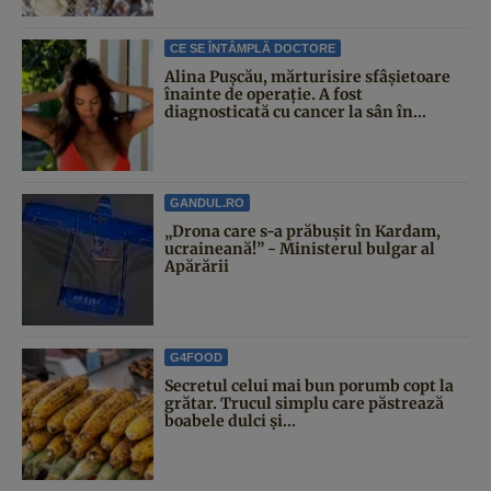
CE SE ÎNTÂMPLĂ DOCTORE
Alina Pușcău, mărturisire sfâșietoare
înainte de operație. A fost
diagnosticată cu cancer la sân în...
GANDUL.RO
„Drona care s-a prăbușit în Kardam,
ucraineană!” - Ministerul bulgar al
Apărării
G4FOOD
Secretul celui mai bun porumb copt la
grătar. Trucul simplu care păstrează
boabele dulci și...