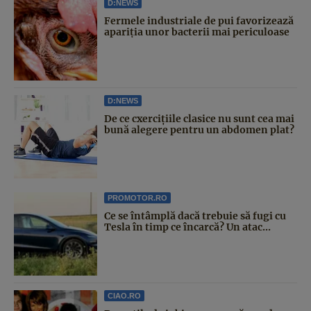
D:NEWS
Fermele industriale de pui favorizează
apariția unor bacterii mai periculoase
D:NEWS
De ce cxercițiile clasice nu sunt cea mai
bună alegere pentru un abdomen plat?
PROMOTOR.RO
Ce se întâmplă dacă trebuie să fugi cu
Tesla în timp ce încarcă? Un atac...
CIAO.RO