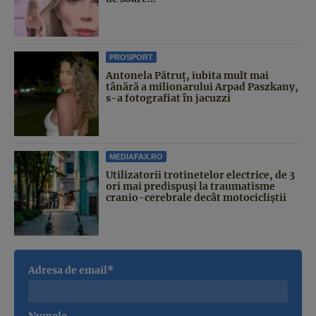
PROSPORT
Antonela Pătruț, iubita mult mai
tânără a milionarului Arpad Paszkany,
s-a fotografiat în jacuzzi
MEDIAFAX.RO
Utilizatorii trotinetelor electrice, de 3
ori mai predispuși la traumatisme
cranio-cerebrale decât motocicliștii
Adresa de email*
Numele