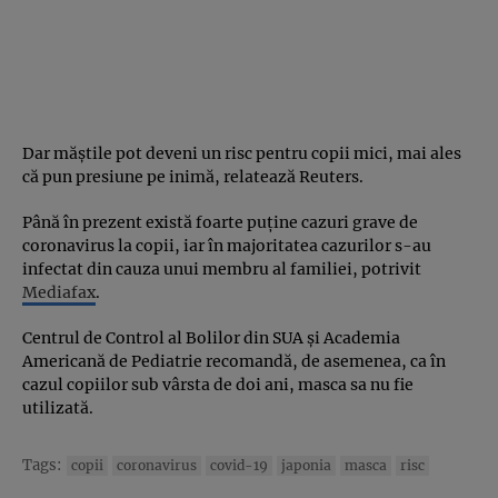
Dar măştile pot deveni un risc pentru copii mici, mai ales
că pun presiune pe inimă, relatează Reuters.
Până în prezent există foarte puţine cazuri grave de
coronavirus la copii, iar în majoritatea cazurilor s-au
infectat din cauza unui membru al familiei, potrivit
Mediafax
.
Centrul de Control al Bolilor din SUA şi Academia
Americană de Pediatrie recomandă, de asemenea, ca în
cazul copiilor sub vârsta de doi ani, masca sa nu fie
utilizată.
Tags:
copii
coronavirus
covid-19
japonia
masca
risc