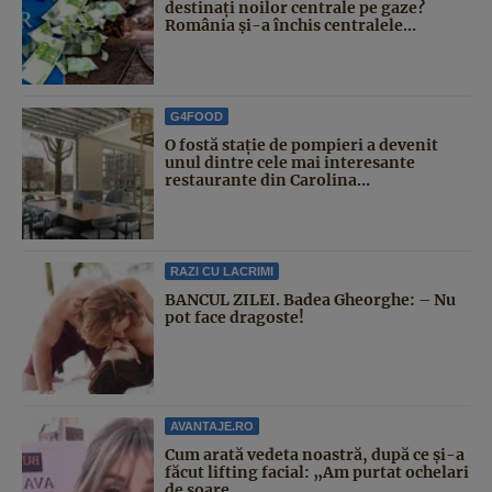
destinați noilor centrale pe gaze?
România și-a închis centralele...
G4FOOD
O fostă stație de pompieri a devenit
unul dintre cele mai interesante
restaurante din Carolina...
RAZI CU LACRIMI
BANCUL ZILEI. Badea Gheorghe: – Nu
pot face dragoste!
AVANTAJE.RO
Cum arată vedeta noastră, după ce și-a
făcut lifting facial: „Am purtat ochelari
de soare...