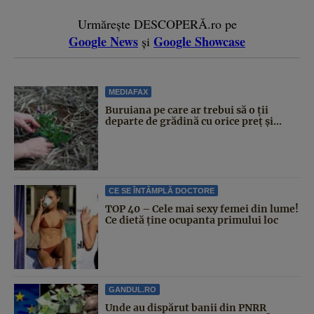
Urmărește DESCOPERĂ.ro pe
Google News
Google Showcase
și
MEDIAFAX
Buruiana pe care ar trebui să o ții
departe de grădină cu orice preț și...
CE SE ÎNTÂMPLĂ DOCTORE
TOP 40 – Cele mai sexy femei din lume!
Ce dietă ține ocupanta primului loc
GANDUL.RO
Unde au dispărut banii din PNRR