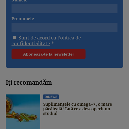
Prenumele
Sunt de acord cu
Politica de
confidentialitate
*
Iți recomandăm
D:NEWS
Suplimentele cu omega-3, o mare
păcăleală? Iată ce a descoperit un
studiu!