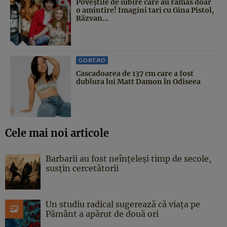
Poveştile de iubire care au rămas doar
o amintire! Imagini tari cu Gina Pistol,
Răzvan...
GO4IT.RO
Cascadoarea de 137 cm care a fost
dublura lui Matt Damon în Odiseea
Cele mai noi articole
Barbarii au fost neînțeleși timp de secole,
susțin cercetătorii
Un studiu radical sugerează că viața pe
Pământ a apărut de două ori