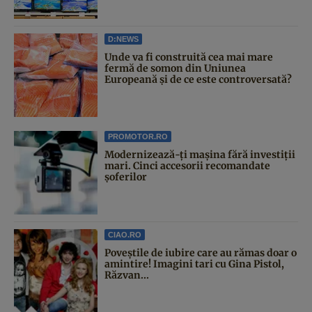
D:NEWS
Unde va fi construită cea mai mare
fermă de somon din Uniunea
Europeană și de ce este controversată?
PROMOTOR.RO
Modernizează-ți mașina fără investiții
mari. Cinci accesorii recomandate
șoferilor
CIAO.RO
Poveştile de iubire care au rămas doar o
amintire! Imagini tari cu Gina Pistol,
Răzvan...