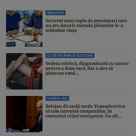
MEDIAFAX
Secretul unui cuplu de pensionari care
nu are datorii: metoda plicurilor le-a
schimbat viața
CE SE ÎNTÂMPLĂ DOCTORE
Vedeta celebră, diagnosticată cu cancer
pentru a doua oară, dar a ales să
păstreze totul...
GANDUL.RO
Bolojan dă undă verde Transelectrica
să taie curentul companiilor, în
contextul crizei energetice. Cu cât...