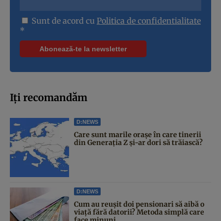
Sunt de acord cu
Politica de confidentialitate
*
Iți recomandăm
D:NEWS
Care sunt marile orașe în care tinerii
din Generația Z și-ar dori să trăiască?
D:NEWS
Cum au reușit doi pensionari să aibă o
viață fără datorii? Metoda simplă care
face minuni