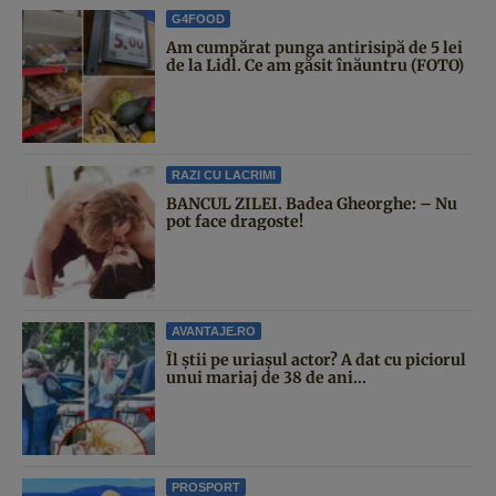
G4FOOD
Am cumpărat punga antirisipă de 5 lei
de la Lidl. Ce am găsit înăuntru (FOTO)
RAZI CU LACRIMI
BANCUL ZILEI. Badea Gheorghe: – Nu
pot face dragoste!
AVANTAJE.RO
Îl știi pe uriașul actor? A dat cu piciorul
unui mariaj de 38 de ani...
PROSPORT