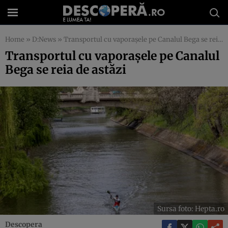
Home
»
D:News
»
Transportul cu vaporașele pe Canalul Bega se reia de astăzi
Transportul cu vaporașele pe Canalul
Bega se reia de astăzi
Sursa foto: Hepta.ro
Descopera