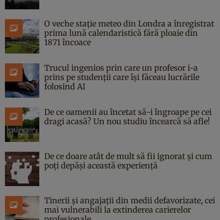
O veche stație meteo din Londra a înregistrat
prima lună calendaristică fără ploaie din
1871 încoace
Trucul ingenios prin care un profesor i-a
prins pe studenții care își făceau lucrările
folosind AI
De ce oamenii au încetat să-i îngroape pe cei
dragi acasă? Un nou studiu încearcă să afle!
De ce doare atât de mult să fii ignorat și cum
poți depăși această experiență
Tinerii și angajații din medii defavorizate, cei
mai vulnerabili la extinderea carierelor
profesionale