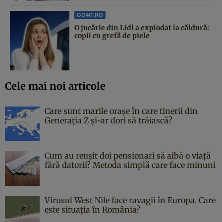
GO4IT.RO
O jucărie din Lidl a explodat la căldură:
copil cu grefă de piele
Cele mai noi articole
Care sunt marile orașe în care tinerii din
Generația Z și-ar dori să trăiască?
Cum au reușit doi pensionari să aibă o viață
fără datorii? Metoda simplă care face minuni
Virusul West Nile face ravagii în Europa. Care
este situația în România?