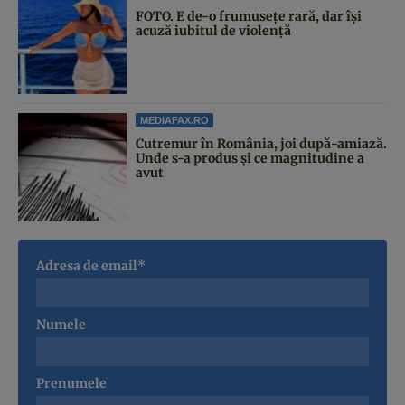
FOTO. E de-o frumusețe rară, dar își
acuză iubitul de violență
MEDIAFAX.RO
Cutremur în România, joi după-amiază.
Unde s-a produs și ce magnitudine a
avut
Adresa de email*
Numele
Prenumele