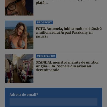
piață,...
PROSPORT
FOTO. Antonela, iubita mult mai tânără
a milionarului Arpad Paszkany, în
jacuzzi
MEDIAFAX.RO
SCANDAL monstru înainte de un zbor
Anglia-SUA. Scenele din avion au
devenit virale
Adresa de email*