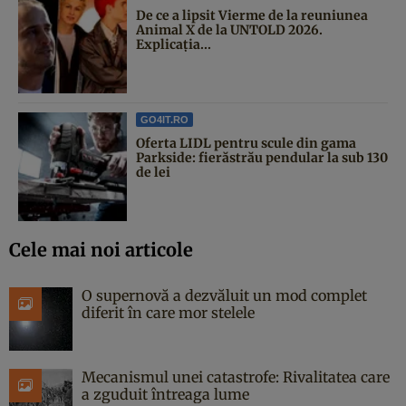
De ce a lipsit Vierme de la reuniunea
Animal X de la UNTOLD 2026.
Explicația...
GO4IT.RO
Oferta LIDL pentru scule din gama
Parkside: fierăstrău pendular la sub 130
de lei
Cele mai noi articole
O supernovă a dezvăluit un mod complet
diferit în care mor stelele
Mecanismul unei catastrofe: Rivalitatea care
a zguduit întreaga lume