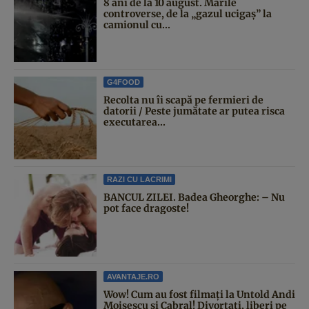
8 ani de la 10 august. Marile
controverse, de la „gazul ucigaș” la
camionul cu...
G4FOOD
Recolta nu îi scapă pe fermieri de
datorii / Peste jumătate ar putea risca
executarea...
RAZI CU LACRIMI
BANCUL ZILEI. Badea Gheorghe: – Nu
pot face dragoste!
AVANTAJE.RO
Wow! Cum au fost filmați la Untold Andi
Moisescu și Cabral! Divorțați, liberi pe