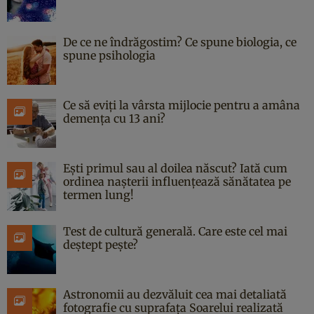
De ce ne îndrăgostim? Ce spune biologia, ce
spune psihologia
Ce să eviți la vârsta mijlocie pentru a amâna
demența cu 13 ani?
Ești primul sau al doilea născut? Iată cum
ordinea nașterii influențează sănătatea pe
termen lung!
Test de cultură generală. Care este cel mai
deștept pește?
Astronomii au dezvăluit cea mai detaliată
fotografie cu suprafața Soarelui realizată