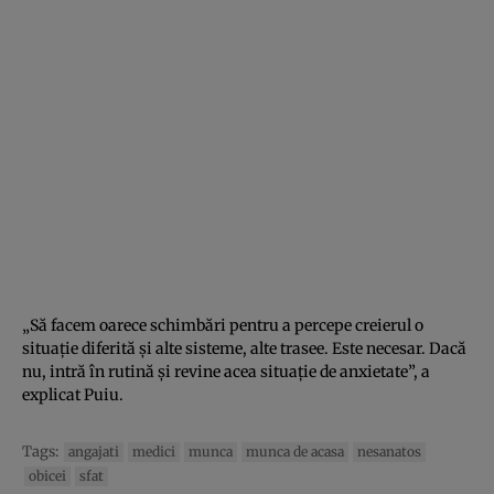
„Să facem oarece schimbări pentru a percepe creierul o
situaţie diferită şi alte sisteme, alte trasee. Este necesar. Dacă
nu, intră în rutină şi revine acea situaţie de anxietate”, a
explicat Puiu.
Tags:
angajati
medici
munca
munca de acasa
nesanatos
obicei
sfat