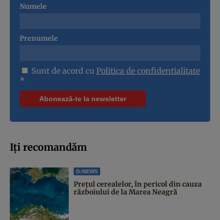
Numele
Prenumele
Sunt de acord cu
Politica de confidentialitate
*
Iți recomandăm
D:NEWS
Prețul cerealelor, în pericol din cauza
războiului de la Marea Neagră