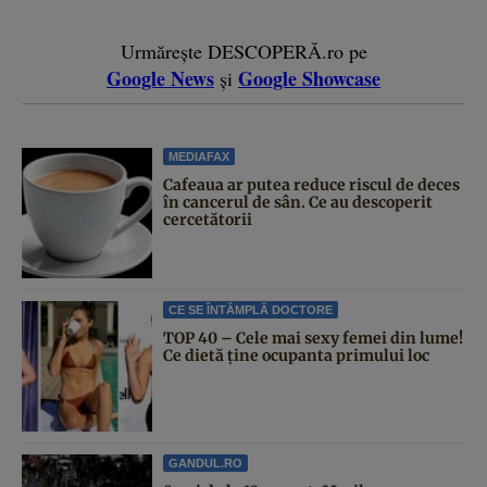
Urmărește DESCOPERĂ.ro pe
Google News
Google Showcase
și
MEDIAFAX
Cafeaua ar putea reduce riscul de deces
în cancerul de sân. Ce au descoperit
cercetătorii
CE SE ÎNTÂMPLĂ DOCTORE
TOP 40 – Cele mai sexy femei din lume!
Ce dietă ține ocupanta primului loc
GANDUL.RO