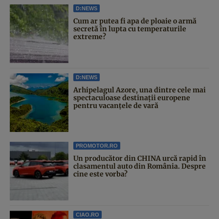
D:NEWS
Cum ar putea fi apa de ploaie o armă
secretă în lupta cu temperaturile
extreme?
D:NEWS
Arhipelagul Azore, una dintre cele mai
spectaculoase destinații europene
pentru vacanțele de vară
PROMOTOR.RO
Un producător din CHINA urcă rapid în
clasamentul auto din România. Despre
cine este vorba?
CIAO.RO