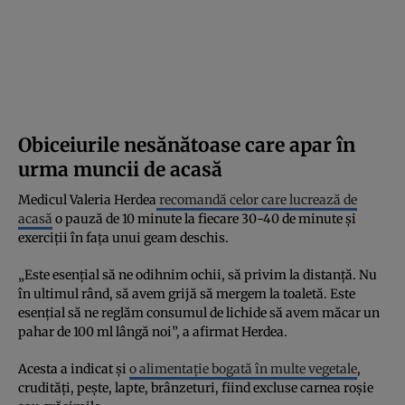
Obiceiurile nesănătoase care apar în
urma muncii de acasă
Medicul Valeria Herdea
recomandă celor care lucrează de
acasă
o pauză de 10 minute la fiecare 30-40 de minute și
exerciţii în faţa unui geam deschis.
„Este esenţial să ne odihnim ochii, să privim la distanţă. Nu
în ultimul rând, să avem grijă să mergem la toaletă. Este
esenţial să ne reglăm consumul de lichide să avem măcar un
pahar de 100 ml lângă noi”, a afirmat Herdea.
Acesta a indicat și
o alimentaţie bogată în multe vegetale
,
crudităţi, peşte, lapte, brânzeturi, fiind excluse carnea roşie