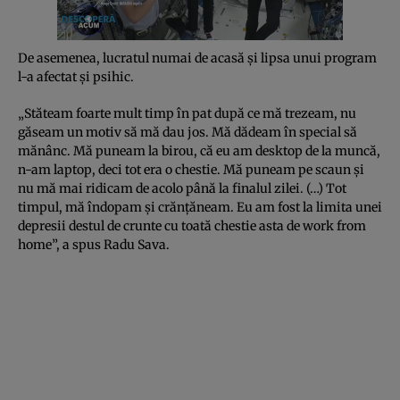
De asemenea, lucratul numai de acasă şi lipsa unui program
l-a afectat şi psihic.
„Stăteam foarte mult timp în pat după ce mă trezeam, nu
găseam un motiv să mă dau jos. Mă dădeam în special să
mănânc. Mă puneam la birou, că eu am desktop de la muncă,
n-am laptop, deci tot era o chestie. Mă puneam pe scaun şi
nu mă mai ridicam de acolo până la finalul zilei. (…) Tot
timpul, mă îndopam şi crănţăneam. Eu am fost la limita unei
depresii destul de crunte cu toată chestie asta de work from
home”, a spus Radu Sava.