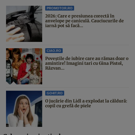
PROMOTOR.RO
2026: Care e presiunea corectă în
anvelope pe caniculă. Cauciucurile de
iarnă pot să facă...
CIAO.RO
Poveştile de iubire care au rămas doar o
amintire! Imagini tari cu Gina Pistol,
Răzvan...
GO4IT.RO
O jucărie din Lidl a explodat la căldură:
copil cu grefă de piele