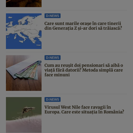
D:NEWS
Care sunt marile orașe în care tinerii
din Generația Z și-ar dori să trăiască?
D:NEWS
Cum au reușit doi pensionari să aibă o
viață fără datorii? Metoda simplă care
face minuni
D:NEWS
Virusul West Nile face ravagii în
Europa. Care este situația în România?