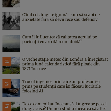
Când cei dragi te ignoră: cum să scapi de
anxietate fără să devii rece sau defensiv
Cum îi influențează calitatea aerului pe
pacienții cu artrită reumatoidă?
O veche stație meteo din Londra a înregistrat
prima lună calendaristică fără ploaie din
1871 încoace
Trucul ingenios prin care un profesor i-a
prins pe studenții care își făceau lucrările
folosind AI
De ce oamenii au încetat să-i îngroape pe cei
dragi acasă? Un nou studiu încearcă să afle!