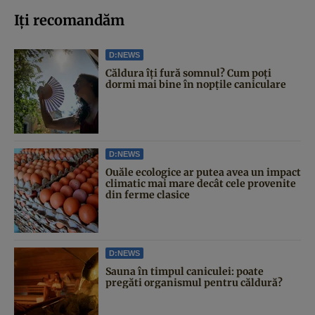
Iți recomandăm
D:NEWS
Căldura îți fură somnul? Cum poți
dormi mai bine în nopțile caniculare
D:NEWS
Ouăle ecologice ar putea avea un impact
climatic mai mare decât cele provenite
din ferme clasice
D:NEWS
Sauna în timpul caniculei: poate
pregăti organismul pentru căldură?