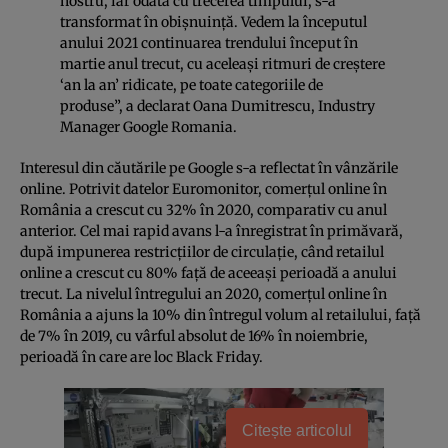
nostru, iar odată cu trecerea timpului, s-a
transformat în obișnuință. Vedem la începutul
anului 2021 continuarea trendului început în
martie anul trecut, cu aceleași ritmuri de creștere
‘an la an’ ridicate, pe toate categoriile de
produse”, a declarat Oana Dumitrescu, Industry
Manager Google Romania.
Interesul din căutările pe Google s-a reflectat în vânzările
online. Potrivit datelor Euromonitor, comerțul online în
România a crescut cu 32% în 2020, comparativ cu anul
anterior. Cel mai rapid avans l-a înregistrat în primăvară,
după impunerea restricțiilor de circulație, când retailul
online a crescut cu 80% față de aceeași perioadă a anului
trecut. La nivelul întregului an 2020, comerțul online în
România a ajuns la 10% din întregul volum al retailului, față
de 7% în 2019, cu vârful absolut de 16% în noiembrie,
perioadă în care are loc Black Friday.
Citește articolul