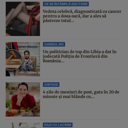
CE SE ÎNTÂMPLĂ DOCTORE
Vedeta celebră, diagnosticată cu cancer
pentru a doua oară, dar a ales să
păstreze totul...
GANDUL.RO
Un politician de top din Libia a dat în
judecată Poliția de Frontieră din
România...
G4FOOD
4 zile de meniuri de post, gata în 20 de
minute și mai blânde cu...
RAZI CU LACRIMI