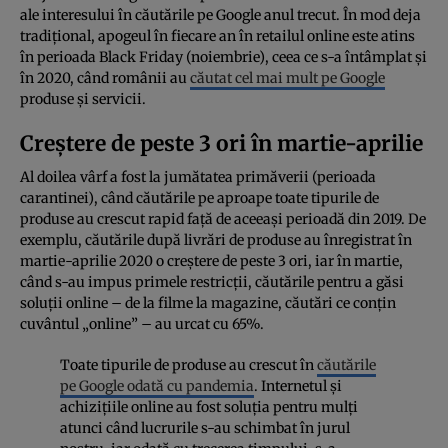
ale interesului în căutările pe Google anul trecut. În mod deja
tradițional, apogeul în fiecare an în retailul online este atins
în perioada Black Friday (noiembrie), ceea ce s-a întâmplat și
în 2020, când românii au
căutat cel mai mult pe Google
produse și servicii.
Creștere de peste 3 ori în martie-aprilie
Al doilea vârf a fost la jumătatea primăverii (perioada
carantinei), când căutările pe aproape toate tipurile de
produse au crescut rapid față de aceeași perioadă din 2019. De
exemplu, căutările după livrări de produse au înregistrat în
martie-aprilie 2020 o creștere de peste 3 ori, iar în martie,
când s-au impus primele restricții, căutările pentru a găsi
soluții online – de la filme la magazine, căutări ce conțin
cuvântul „online” – au urcat cu 65%.
Toate tipurile de produse au crescut în
căutările
pe Google odată cu pandemia
. Internetul și
achizițiile online au fost soluția pentru mulți
atunci când lucrurile s-au schimbat în jurul