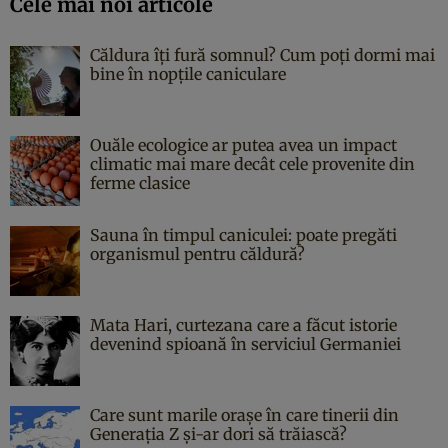
Cele mai noi articole
Căldura îți fură somnul? Cum poți dormi mai
bine în nopțile caniculare
Ouăle ecologice ar putea avea un impact
climatic mai mare decât cele provenite din
ferme clasice
Sauna în timpul caniculei: poate pregăti
organismul pentru căldură?
Mata Hari, curtezana care a făcut istorie
devenind spioană în serviciul Germaniei
Care sunt marile orașe în care tinerii din
Generația Z și-ar dori să trăiască?