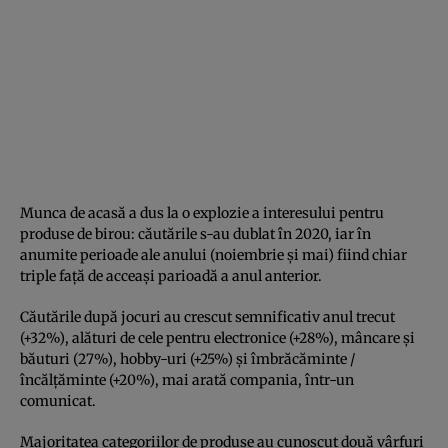
Munca de acasă a dus la o explozie a interesului pentru
produse de birou: căutările s-au dublat în 2020, iar în
anumite perioade ale anului (noiembrie și mai) fiind chiar
triple față de acceași parioadă a anul anterior.
Căutările după jocuri au crescut semnificativ anul trecut
(+32%), alături de cele pentru electronice (+28%), mâncare și
băuturi (27%), hobby-uri (+25%) și îmbrăcăminte /
încălțăminte (+20%), mai arată compania, într-un
comunicat.
Majoritatea categoriilor de produse au cunoscut două vârfuri