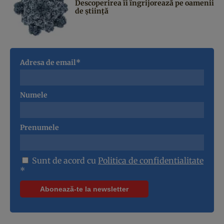
Descoperirea îi îngrijorează pe oamenii
de știință
Adresa de email*
Numele
Prenumele
Sunt de acord cu
Politica de confidentialitate
*