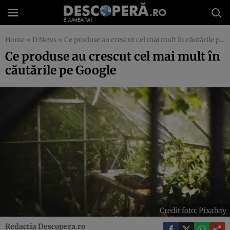
Home
»
D:News
»
Ce produse au crescut cel mai mult în căutările pe Google
Ce produse au crescut cel mai mult în
căutările pe Google
Credit foto: Pixabay
Redactia Descopera.ro