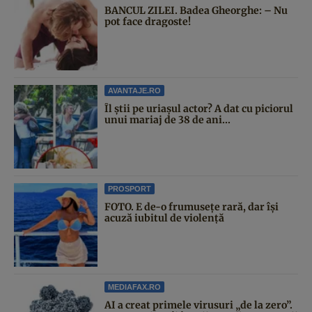
BANCUL ZILEI. Badea Gheorghe: – Nu
pot face dragoste!
AVANTAJE.RO
Îl știi pe uriașul actor? A dat cu piciorul
unui mariaj de 38 de ani...
PROSPORT
FOTO. E de-o frumusețe rară, dar își
acuză iubitul de violență
MEDIAFAX.RO
AI a creat primele virusuri „de la zero”.