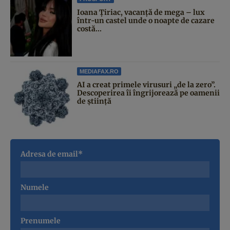
Ioana Țiriac, vacanță de mega – lux
într-un castel unde o noapte de cazare
costă...
MEDIAFAX.RO
AI a creat primele virusuri „de la zero”.
Descoperirea îi îngrijorează pe oamenii
de știință
Adresa de email*
Numele
Prenumele