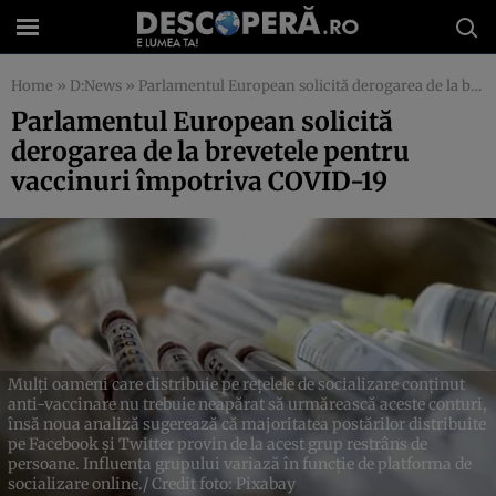
Home
»
D:News
»
Parlamentul European solicită derogarea de la brevetele pentru vaccinuri împotriva COVID-19
Parlamentul European solicită
derogarea de la brevetele pentru
vaccinuri împotriva COVID-19
Mulți oameni care distribuie pe rețelele de socializare conținut
anti-vaccinare nu trebuie neapărat să urmărească aceste conturi,
însă noua analiză sugerează că majoritatea postărilor distribuite
pe Facebook și Twitter provin de la acest grup restrâns de
persoane. Influența grupului variază în funcție de platforma de
socializare online./ Credit foto: Pixabay