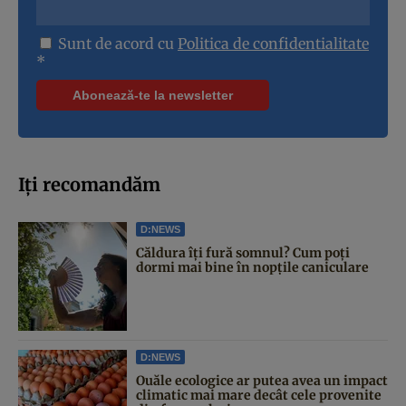
Sunt de acord cu
Politica de confidentialitate
*
Iți recomandăm
D:NEWS
Căldura îți fură somnul? Cum poți
dormi mai bine în nopțile caniculare
D:NEWS
Ouăle ecologice ar putea avea un impact
climatic mai mare decât cele provenite