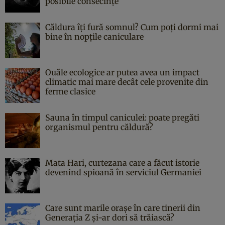
posibile consecințe
Căldura îți fură somnul? Cum poți dormi mai
bine în nopțile caniculare
Ouăle ecologice ar putea avea un impact
climatic mai mare decât cele provenite din
ferme clasice
Sauna în timpul caniculei: poate pregăti
organismul pentru căldură?
Mata Hari, curtezana care a făcut istorie
devenind spioană în serviciul Germaniei
Care sunt marile orașe în care tinerii din
Generația Z și-ar dori să trăiască?