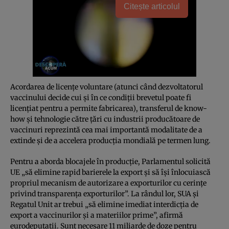
Citește articolul
Acordarea de licențe voluntare (atunci când dezvoltatorul
vaccinului decide cui și în ce condiții brevetul poate fi
licențiat pentru a permite fabricarea), transferul de know-
how și tehnologie către țări cu industrii producătoare de
vaccinuri reprezintă cea mai importantă modalitate de a
extinde și de a accelera producția mondială pe termen lung.
Pentru a aborda blocajele în producție, Parlamentul solicită
UE „să elimine rapid barierele la export și să își înlocuiască
propriul mecanism de autorizare a exporturilor cu cerințe
privind transparența exporturilor”. La rândul lor, SUA și
Regatul Unit ar trebui „să elimine imediat interdicția de
export a vaccinurilor și a materiilor prime”, afirmă
eurodeputații. Sunt necesare 11 miliarde de doze pentru