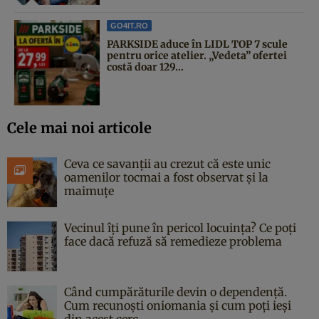
GO4IT.RO
PARKSIDE aduce în LIDL TOP 7 scule
pentru orice atelier. „Vedeta” ofertei
costă doar 129...
Cele mai noi articole
Ceva ce savanții au crezut că este unic
oamenilor tocmai a fost observat și la
maimuțe
Vecinul îți pune în pericol locuința? Ce poți
face dacă refuză să remedieze problema
Când cumpărăturile devin o dependență.
Cum recunoști oniomania și cum poți ieși
din acest cerc