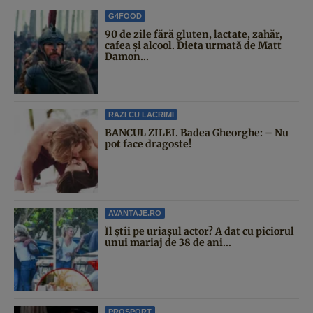
G4FOOD
90 de zile fără gluten, lactate, zahăr,
cafea și alcool. Dieta urmată de Matt
Damon...
RAZI CU LACRIMI
BANCUL ZILEI. Badea Gheorghe: – Nu
pot face dragoste!
AVANTAJE.RO
Îl știi pe uriașul actor? A dat cu piciorul
unui mariaj de 38 de ani...
PROSPORT