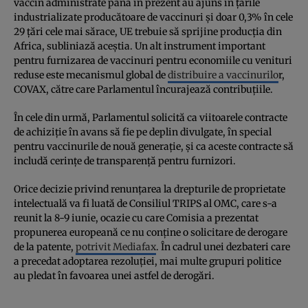
vaccin administrate până în prezent au ajuns în țările
industrializate producătoare de vaccinuri și doar 0,3% în cele
29 țări cele mai sărace, UE trebuie să sprijine producția din
Africa, subliniază aceștia. Un alt instrument important
pentru furnizarea de vaccinuri pentru economiile cu venituri
reduse este mecanismul global de
distribuire a vaccinurilo
r,
COVAX, către care Parlamentul încurajează contribuțiile.
În cele din urmă, Parlamentul solicită ca viitoarele contracte
de achiziție în avans să fie pe deplin divulgate, în special
pentru vaccinurile de nouă generație, și ca aceste contracte să
includă cerințe de transparență pentru furnizori.
Orice decizie privind renunțarea la drepturile de proprietate
intelectuală va fi luată de Consiliul TRIPS al OMC, care s-a
reunit la 8-9 iunie, ocazie cu care Comisia a prezentat
propunerea europeană ce nu conține o solicitare de derogare
de la patente,
potrivit Mediafax
. În cadrul unei dezbateri care
a precedat adoptarea rezoluției, mai multe grupuri politice
au pledat în favoarea unei astfel de derogări.