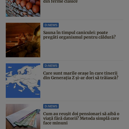
din ferme clasice
D:NEWS
Sauna în timpul caniculei: poate
pregăti organismul pentru căldură?
D:NEWS
Care sunt marile orașe în care tinerii
din Generația Z și-ar dori să trăiască?
D:NEWS
Cum au reușit doi pensionari să aibă o
viață fără datorii? Metoda simplă care
face minuni