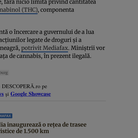
, fără nicio limită privind cantitatea
nnabinol (THC)
, componenta
tă o încercare a guvernului de a lua
cțiunilor legate de droguri și a
 neagră,
potrivit Mediafax
. Miniștrii vor
ța de cannabis, în prezent ilegală.
burg
e DESCOPERĂ.ro pe
ws
Google Showcase
și
IAFAX
lia inaugurează o rețea de trasee
ristice de 1.500 km