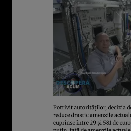
Potrivit autorităților, decizia d
reduce drastic amenzile actuale
cuprinse între 29 și 581 de eur
puțin, față de amenzile actuale 