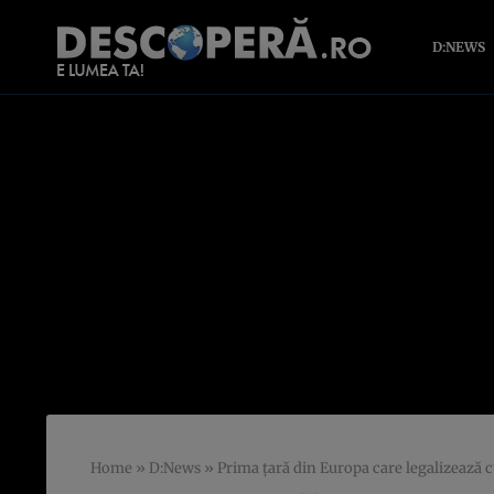
D:NEWS
Home
»
D:News
»
Prima țară din Europa care legalizează 