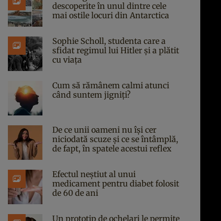
descoperite în unul dintre cele
mai ostile locuri din Antarctica
Sophie Scholl, studenta care a
sfidat regimul lui Hitler și a plătit
cu viața
Cum să rămânem calmi atunci
când suntem jigniți?
De ce unii oameni nu își cer
niciodată scuze și ce se întâmplă,
de fapt, în spatele acestui reflex
Efectul neștiut al unui
medicament pentru diabet folosit
de 60 de ani
Un prototip de ochelari le permite