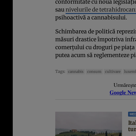
conformitate cu noua legislație
sau
nivelurile de tetrahidroca
psihoactivă a cannabisului.
Schimbarea de politică reprezin
măsuri drastice împotriva infra
comerțului cu droguri pe piața
putea acum să reglementeze pia
Tags:
cannabis
consum
cultivare
luxem
Urmăreșt
Google Ne
MED
Ita
tu