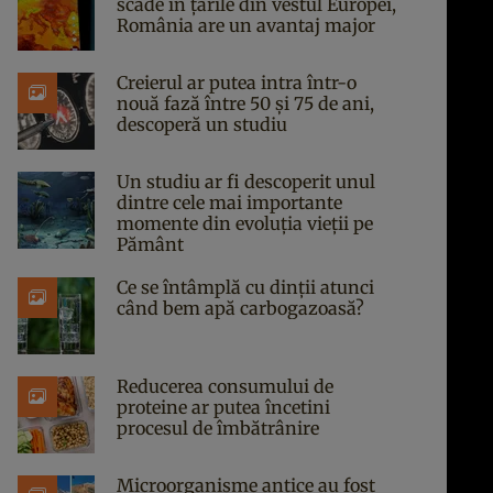
scade în țările din vestul Europei,
România are un avantaj major
Creierul ar putea intra într-o
nouă fază între 50 și 75 de ani,
descoperă un studiu
Un studiu ar fi descoperit unul
dintre cele mai importante
momente din evoluția vieții pe
Pământ
Ce se întâmplă cu dinții atunci
când bem apă carbogazoasă?
Reducerea consumului de
proteine ar putea încetini
procesul de îmbătrânire
Microorganisme antice au fost