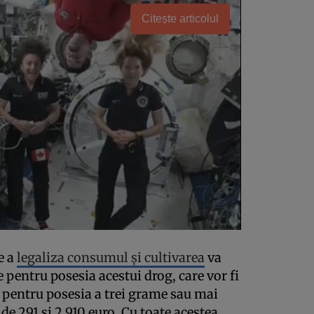
Citește articolul
e a
legaliza consumul și cultivarea
va
 pentru posesia acestui drog, care vor fi
o pentru posesia a trei grame sau mai
de 291 și 2.910 euro. Cu toate acestea,