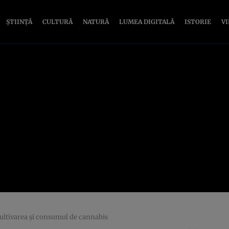
ȘTIINȚĂ
CULTURĂ
NATURĂ
LUMEA DIGITALĂ
ISTORIE
V
cultivarea și consumul de cannabis