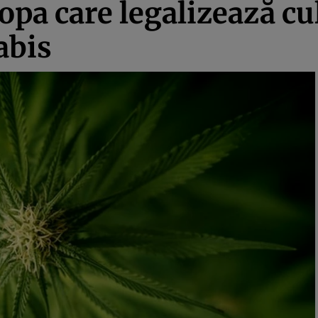
opa care legalizează cul
abis