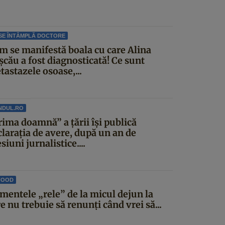
SE ÎNTÂMPLĂ DOCTORE
m se manifestă boala cu care Alina
șcău a fost diagnosticată! Ce sunt
astazele osoase,...
NDUL.RO
rima doamnă” a țării își publică
clarația de avere, după un an de
siuni jurnalistice....
FOOD
imentele „rele” de la micul dejun la
e nu trebuie să renunți când vrei să...