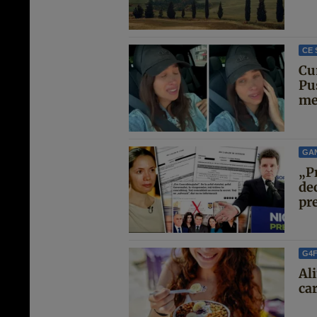
CE 
Cu
Pu
met
GA
„P
de
pre
G4
Al
car