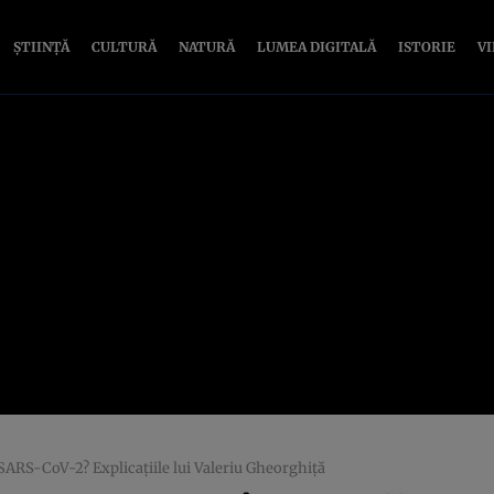
ȘTIINȚĂ
CULTURĂ
NATURĂ
LUMEA DIGITALĂ
ISTORIE
V
SARS-CoV-2? Explicațiile lui Valeriu Gheorghiţă