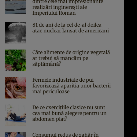
dintre cele mai impresionante
realizări inginerești ale
Imperiului Roman
81 de ani de la cel de-al doilea
atac nuclear lansat de americani
Câte alimente de origine vegetală
ar trebui să mâncăm pe
săptămână?
Fermele industriale de pui
favorizează apariția unor bacterii
mai periculoase
De ce cxercițiile clasice nu sunt
cea mai bună alegere pentru un
abdomen plat?
Consumul redus de zahăr în