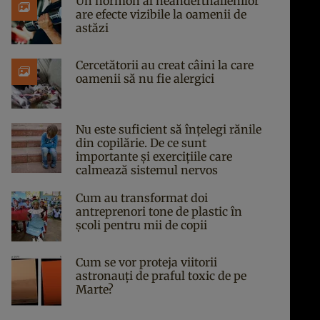
Un hormon al neanderthalienilor
are efecte vizibile la oamenii de
astăzi
Cercetătorii au creat câini la care
oamenii să nu fie alergici
Nu este suficient să înțelegi rănile
din copilărie. De ce sunt
importante și exercițiile care
calmează sistemul nervos
Cum au transformat doi
antreprenori tone de plastic în
școli pentru mii de copii
Cum se vor proteja viitorii
astronauți de praful toxic de pe
Marte?