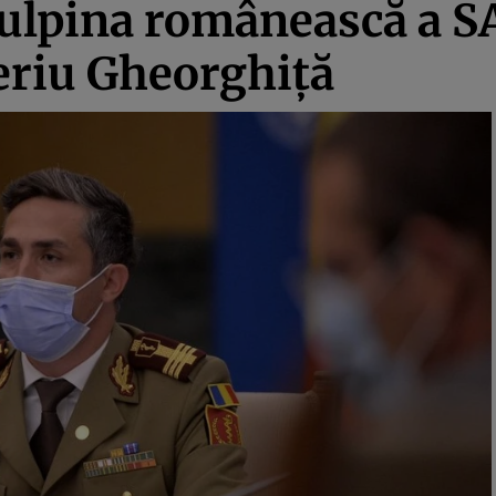
 tulpina românească a 
leriu Gheorghiţă