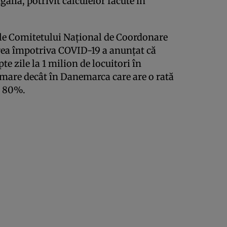
galia, potrivit calculelor făcute în
ele Comitetului Național de Coordonare
area împotriva COVID-19 a anunțat că
e zile la 1 milion de locuitori în
mare decât în Danemarca care are o rată
e 80%.