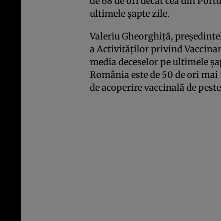
de 68 de ori decât cea din Portu
ultimele șapte zile.
Valeriu Gheorghiță, președint
a Activităților privind Vaccin
media deceselor pe ultimele șapt
România este de 50 de ori mai 
de acoperire vaccinală de pest