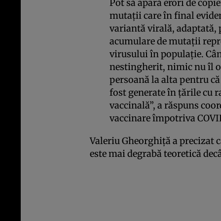
Pot să apară erori de copie
mutații care în final evid
variantă virală, adaptată, 
acumulare de mutații repre
virusului în populație. Câ
nestingherit, nimic nu îl o
persoană la alta pentru că
fost generate în țările cu 
vaccinală”, a răspuns coo
vaccinare împotriva COVI
Valeriu Gheorghiţă a precizat c
este mai degrabă teoretică decâ