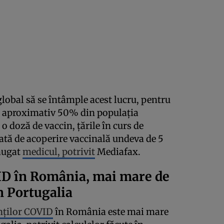
 global să se întâmple acest lucru, pentru
em aproximativ 50% din populația
 o doză de vaccin, țările în curs de
rată de acoperire vaccinală undeva de 5
dăugat
medicul, potrivit
Mediafax.
ID în România, mai mare de
n Portugalia
enților COVID
în România este mai mare