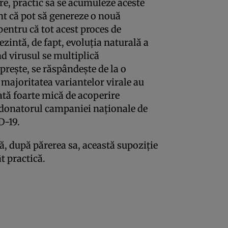
re, practic să se acumuleze aceste
ent că pot să genereze o nouă
pentru că tot acest proces de
zintă, de fapt, evoluția naturală a
nd virusul se multiplică
prește, se răspândește de la o
 majoritatea variantelor virale au
rată foarte mică de acoperire
rdonatorul campaniei naţionale de
D-19.
ă, după părerea sa, această supoziție
t practică.