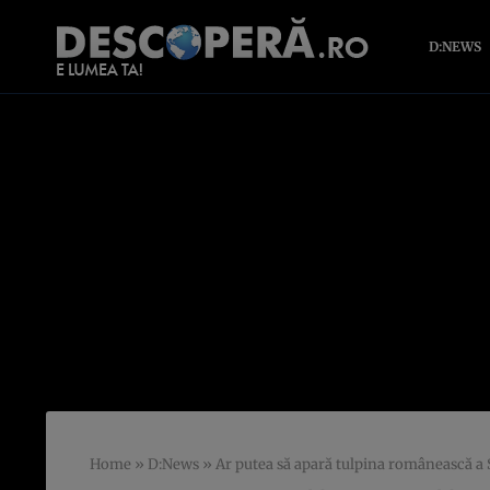
D:NEWS
Home
»
D:News
»
Ar putea să apară tulpina românească a 