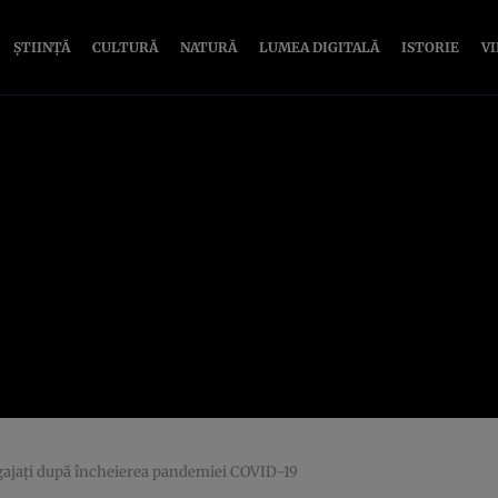
ȘTIINȚĂ
CULTURĂ
NATURĂ
LUMEA DIGITALĂ
ISTORIE
V
gajați după încheierea pandemiei COVID-19