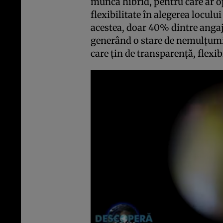
muncă hibrid, pentru care ar o
flexibilitate în alegerea locul
acestea, doar 40% dintre angaj
generând o stare de nemulțumir
care țin de transparență, flexibi