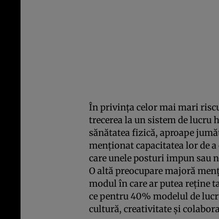
În privința celor mai mari risc
trecerea la un sistem de lucru hi
sănătatea fizică, aproape jumă
menționat capacitatea lor de a e
care unele posturi impun sau 
O altă preocupare majoră menț
modul în care ar putea reține ta
ce pentru 40% modelul de lucru
cultură, creativitate și colabora