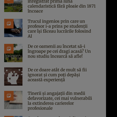
înregistrat prima lună
calendaristică fără ploaie din 1871
încoace
Trucul ingenios prin care un
profesor i-a prins pe studenții
care își făceau lucrările folosind
AI
De ce oamenii au încetat să-i
îngroape pe cei dragi acasă? Un
nou studiu încearcă să afle!
De ce doare atât de mult să fii
ignorat și cum poți depăși
această experiență
Tinerii și angajații din medii
defavorizate, cei mai vulnerabili
la extinderea carierelor
profesionale