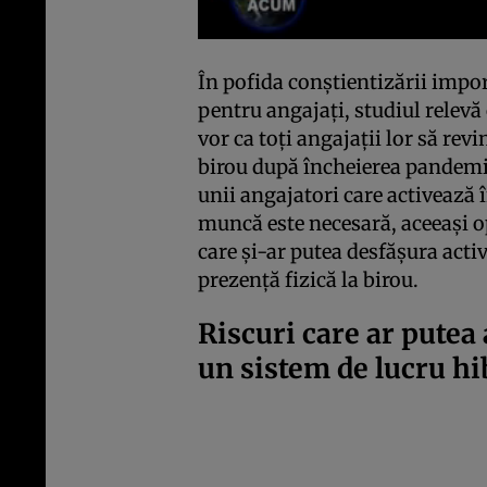
În pofida conștientizării impo
pentru angajați, studiul relev
vor ca toți angajații lor să rev
birou după încheierea pandemie
unii angajatori care activează î
muncă este necesară, aceeași op
care și-ar putea desfășura acti
prezență fizică la birou.
Riscuri care ar putea
un sistem de lucru hi