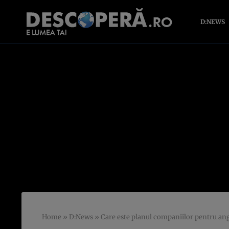
D:NEWS
Home
»
D:News
»
Care este planul companiilor pentru an