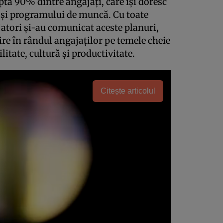
pta 90% dintre angajați, care își doresc
ui și programului de muncă. Cu toate
atori și-au comunicat aceste planuri,
e în rândul angajaților pe temele cheie
litate, cultură și productivitate.
Citește articolul