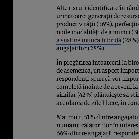
Alte riscuri identificate în râ
următoarei generații de resurs
productivității (36%), perfecți
noile modalități de a munci (3
a susține munca hibridă
(28%) 
angajaților (28%).
În pregătirea întoarcerii la bi
de asemenea, un aspect import
respondenți spun că vor impune
completă înainte de a reveni la
similar (42%) plănuiește să st
acordarea de zile libere, în con
Mai mult, 51% dintre angajator
numărul călătoriilor în interes
66% dintre angajații respondenț