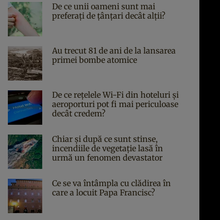
De ce unii oameni sunt mai
preferați de țânțari decât alții?
Au trecut 81 de ani de la lansarea
primei bombe atomice
De ce rețelele Wi-Fi din hoteluri și
aeroporturi pot fi mai periculoase
decât credem?
Chiar și după ce sunt stinse,
incendiile de vegetație lasă în
urmă un fenomen devastator
Ce se va întâmpla cu clădirea în
care a locuit Papa Francisc?