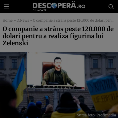
Home
»
D:News
»
O companie a strâns peste 120.000 de dolari pentru a realiza figurina lui Zelenski
O companie a strâns peste 120.000 de
dolari pentru a realiza figurina lui
Zelenski
Sursa foto: Profimedia