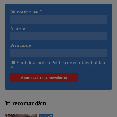
Adresa de email*
Numele
Prenumele
Sunt de acord cu
Politica de confidentialitate
*
Iți recomandăm
D:NEWS