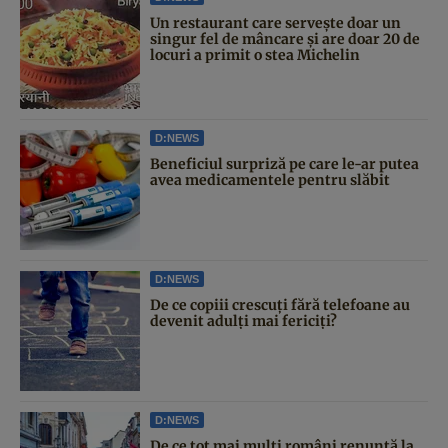
Un restaurant care servește doar un
singur fel de mâncare și are doar 20 de
locuri a primit o stea Michelin
D:NEWS
Beneficiul surpriză pe care le-ar putea
avea medicamentele pentru slăbit
D:NEWS
De ce copiii crescuți fără telefoane au
devenit adulți mai fericiți?
D:NEWS
De ce tot mai mulți români renunță la