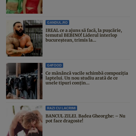
GANDUL.RO
IREAL ce a ajuns să facă, la pușcărie,
temutul BEBINO! Liderul interlop
bucureștean, trimis la...
G4FOOD
Ce mănâncă vacile schimbă compoziția
laptelui. Un nou studiu arată de ce
unele tipuri conțin...
RAZI CU LACRIMI
BANCUL ZILEI. Badea Gheorghe: – Nu
pot face dragoste!