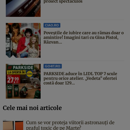
proiect spectaculos
CIAO.RO
Poveştile de iubire care au rămas doar o
amintire! Imagini tari cu Gina Pistol,
Răzvan...
GO4IT.RO
PARKSIDE aduce în LIDL TOP 7 scule
pentru orice atelier. „Vedeta” ofertei
costă doar 129...
Cele mai noi articole
Cum se vor proteja viitorii astronauți de
praful toxic de pe Marte?