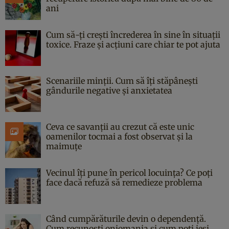
ani
Cum să-ți crești încrederea în sine în situații
toxice. Fraze și acțiuni care chiar te pot ajuta
Scenariile minții. Cum să îți stăpânești
gândurile negative și anxietatea
Ceva ce savanții au crezut că este unic
oamenilor tocmai a fost observat și la
maimuțe
Vecinul îți pune în pericol locuința? Ce poți
face dacă refuză să remedieze problema
Când cumpărăturile devin o dependență.
Cum recunoști oniomania și cum poți ieși