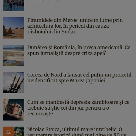
Piramidele din Meroe, unice în lume prin
arhitectura lor, în pericol din cauza
războiului din Sudan
Dunărea și România, în presa americană. Ce
spun jurnaliștii despre criza apei?
Coreea de Nord a lansat cel puțin un proiectil
neidentificat spre Marea Japoniei
Cum se manifestă depresia zâmbitoare și ce
trebuie să știe cei din jur pentru a o
recunoaște
Nicolae Stoica, ultimul mare interbelic. O
recuperare istorică după mai bine de 80 de