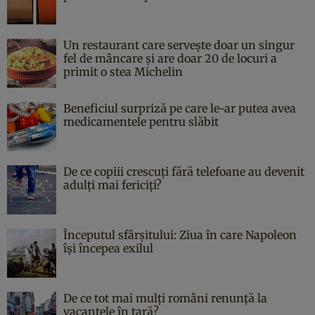
Un restaurant care servește doar un singur
fel de mâncare și are doar 20 de locuri a
primit o stea Michelin
Beneficiul surpriză pe care le-ar putea avea
medicamentele pentru slăbit
De ce copiii crescuți fără telefoane au devenit
adulți mai fericiți?
Începutul sfârşitului: Ziua în care Napoleon
îşi începea exilul
De ce tot mai mulți români renunță la
vacanțele în țară?