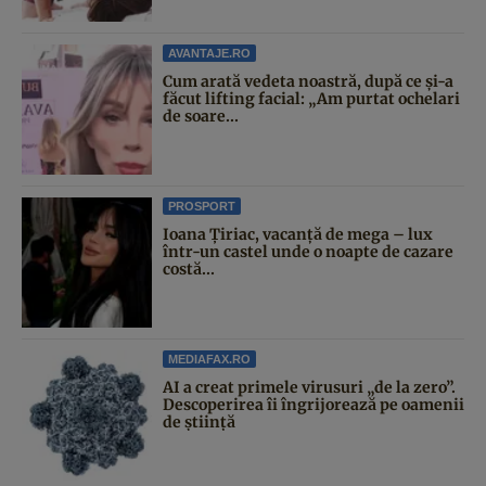
AVANTAJE.RO
Cum arată vedeta noastră, după ce și-a
făcut lifting facial: „Am purtat ochelari
de soare...
PROSPORT
Ioana Țiriac, vacanță de mega – lux
într-un castel unde o noapte de cazare
costă...
MEDIAFAX.RO
AI a creat primele virusuri „de la zero”.
Descoperirea îi îngrijorează pe oamenii
de știință