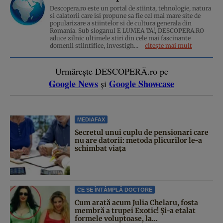
Descopera.ro este un portal de stiinta, tehnologie, natura
si calatorii care isi propune sa fie cel mai mare site de
popularizare a stiintelor si de cultura generala din
Romania. Sub sloganul E LUMEA TA!, DESCOPERA.RO
aduce zilnic ultimele stiri din cele mai fascinante
domenii stiintifice, investigh...
citește mai mult
Urmărește DESCOPERĂ.ro pe
Google News
Google Showcase
și
MEDIAFAX
Secretul unui cuplu de pensionari care
nu are datorii: metoda plicurilor le-a
schimbat viața
CE SE ÎNTÂMPLĂ DOCTORE
Cum arată acum Julia Chelaru, fosta
membră a trupei Exotic! Și-a etalat
formele voluptoase, la...