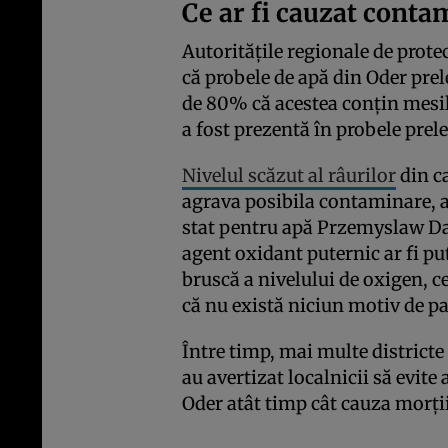
Ce ar fi cauzat conta
Autorităţile regionale de prot
că probele de apă din Oder prele
de 80% că acestea conţin mesil
a fost prezentă în probele prel
Nivelul scăzut al râurilor
din ca
agrava posibila contaminare, a
stat pentru apă Przemyslaw Dac
agent oxidant puternic ar fi pu
bruscă a nivelului de oxigen, c
că nu există niciun motiv de pa
Între timp, mai multe district
au avertizat localnicii să evit
Oder atât timp cât cauza morţii