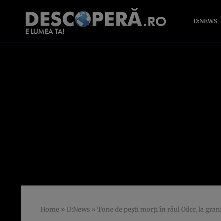
D:NEWS
Home
»
D:News
»
Tone de peşti morţi în râul Oder, la gra