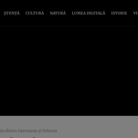
ȘTIINȚĂ
CULTURĂ
NATURĂ
LUMEA DIGITALĂ
ISTORIE
V
niţa dintre Germania şi Polonia