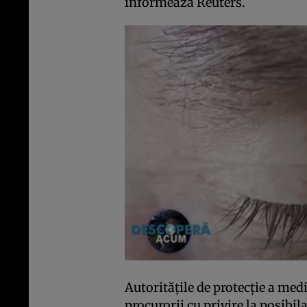
informează Reuters.
Autorităţile de protecţie a medi
procurorii cu privire la posibil