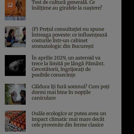
Test de cultură generală. Ce
înălțime au girafele la naștere?
(P) Prețul consultației nu spune
întreaga poveste: ce influențează
costurile într-un cabinet
stomatologic din București
În aprilie 2029, un asteroid va
trece la limită pe lângă Pământ.
Cercetătorii, îngrijorați de
posibile consecințe
Căldura îți fură somnul? Cum poți
dormi mai bine în nopțile
caniculare
Ouăle ecologice ar putea avea un
impact climatic mai mare decât
cele provenite din ferme clasice