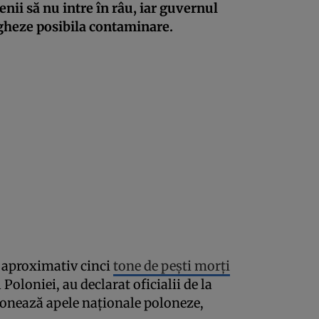
ii să nu intre în râu, iar guvernul
igheze posibila contaminare.
s aproximativ cinci
tone de peşti morţi
Poloniei, au declarat oficialii de la
ionează apele naţionale poloneze,