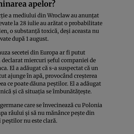
minarea apelor?
ecţie a mediului din Wroclaw au anunțat
vate la 28 iulie au arătat o probabilitate
en, o substanţă toxică, deşi aceasta nu
evate după 1 august.
uza secetei din Europa ar fi putut
 declarat miercuri şeful companiei de
a. El a adăugat că s-a suspectat că un
tut ajunge în apă, provocând creşterea
eea ce poate dăuna peştilor. El a adăugat
nică şi că situaţia se îmbunătăţeşte.
e germane care se învecinează cu Polonia
e apa râului şi să nu mănânce peşte din
 peştilor nu este clară.