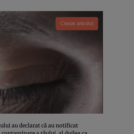
Citește articolul
ului au declarat că au notificat
a contaminare a râului, al doilea ca