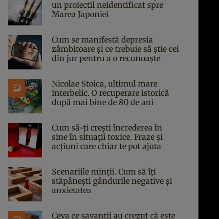
un proiectil neidentificat spre
Marea Japoniei
Cum se manifestă depresia
zâmbitoare și ce trebuie să știe cei
din jur pentru a o recunoaște
Nicolae Stoica, ultimul mare
interbelic. O recuperare istorică
după mai bine de 80 de ani
Cum să-ți crești încrederea în
sine în situații toxice. Fraze și
acțiuni care chiar te pot ajuta
Scenariile minții. Cum să îți
stăpânești gândurile negative și
anxietatea
Ceva ce savanții au crezut că este