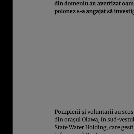
din domeniu au avertizat oamen
polonez s-a angajat să invest
Pompierii şi voluntarii au sco
din oraşul Olawa, în sud-vestul 
State Water Holding, care gest