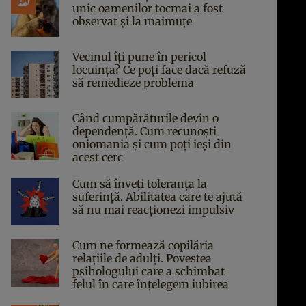
unic oamenilor tocmai a fost
observat și la maimuțe
Vecinul îți pune în pericol
locuința? Ce poți face dacă refuză
să remedieze problema
Când cumpărăturile devin o
dependență. Cum recunoști
oniomania și cum poți ieși din
acest cerc
Cum să înveți toleranța la
suferință. Abilitatea care te ajută
să nu mai reacționezi impulsiv
Cum ne formează copilăria
relațiile de adulți. Povestea
psihologului care a schimbat
felul în care înțelegem iubirea