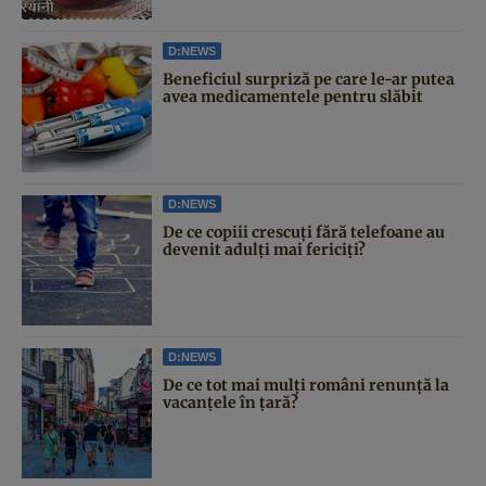
D:NEWS
Beneficiul surpriză pe care le-ar putea
avea medicamentele pentru slăbit
D:NEWS
De ce copiii crescuți fără telefoane au
devenit adulți mai fericiți?
D:NEWS
De ce tot mai mulți români renunță la
vacanțele în țară?