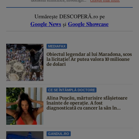
domenii stiintifice, investigh...
citește mai mult
Urmărește DESCOPERĂ.ro pe
Google News
Google Showcase
și
MEDIAFAX
Obiectul legendar al lui Maradona, scos
la licitație! Ar putea valora 10 milioane
de dolari
CE SE ÎNTÂMPLĂ DOCTORE
Alina Pușcău, mărturisire sfâșietoare
înainte de operație. A fost
diagnosticată cu cancer la sân în...
GANDUL.RO