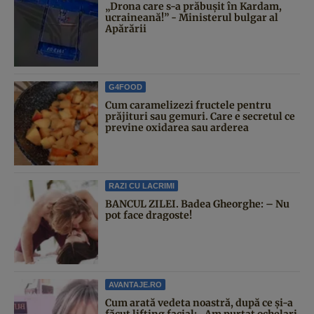
„Drona care s-a prăbușit în Kardam,
ucraineană!” - Ministerul bulgar al
Apărării
G4FOOD
Cum caramelizezi fructele pentru
prăjituri sau gemuri. Care e secretul ce
previne oxidarea sau arderea
RAZI CU LACRIMI
BANCUL ZILEI. Badea Gheorghe: – Nu
pot face dragoste!
AVANTAJE.RO
Cum arată vedeta noastră, după ce și-a
făcut lifting facial: „Am purtat ochelari