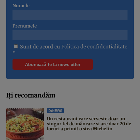
Numele
Prenumele
Sunt de acord cu
Politica de confidentialitate
*
Iți recomandăm
D:NEWS
Un restaurant care servește doar un
singur fel de mâncare și are doar 20 de
locuri a primit o stea Michelin