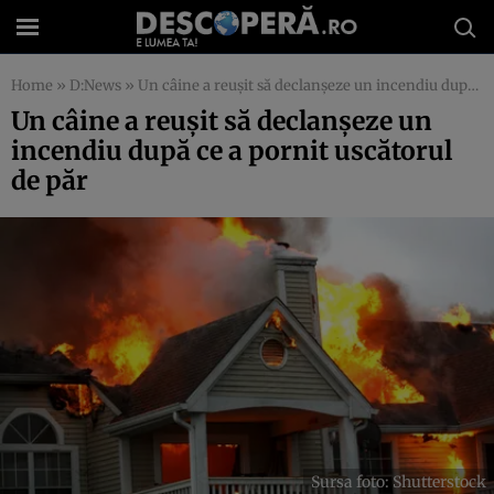
Home
»
D:News
»
Un câine a reușit să declanșeze un incendiu după ce a pornit uscătorul de păr
Un câine a reușit să declanșeze un
incendiu după ce a pornit uscătorul
de păr
Sursa foto: Shutterstock