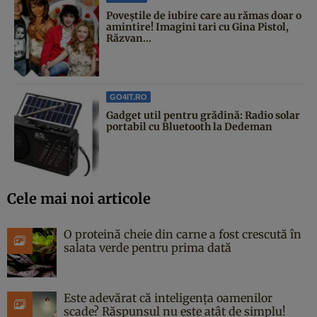
Poveştile de iubire care au rămas doar o
amintire! Imagini tari cu Gina Pistol,
Răzvan...
GO4IT.RO
Gadget util pentru grădină: Radio solar
portabil cu Bluetooth la Dedeman
Cele mai noi articole
O proteină cheie din carne a fost crescută în
salata verde pentru prima dată
Este adevărat că inteligența oamenilor
scade? Răspunsul nu este atât de simplu!