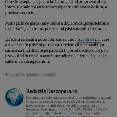
Câinele aștepta la ușa din față atunci când proprietarul s-a
întors și amândoi au fost tratați pentru inhalarea de fum, a
precizat serviciul.
Managerul de gardă Gary Shinn a declarat că „proprietarul a
ieșit afară și s-a întors pentru a-și găsi casa plină de fum”.
„Credem că focul a pornit din cauza unui
uscător de păr
care
a fost lăsat în priză și pe un pat. Credem că este posibil ca
câinele să fi sărit apoi pe pat și să fi pornit uscătorul de păr,
provocând în cele din urmă incendierea lenjeriei de pat și a
saltelei”, a adăugat Shinn.
Tags:
caine
craciun
incendiu
Redactia Descopera.ro
Descopera.ro este un portal de stiinta, tehnologie, natura
si calatorii care isi propune sa fie cel mai mare site de
popularizare a stiintelor si de cultura generala din
Romania. Sub sloganul E LUMEA TA!, DESCOPERA.RO
aduce zilnic ultimele stiri din cele mai fascinante