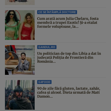
CE SE ÎNTÂMPLĂ DOCTORE
Cum arată acum Julia Chelaru, fosta
membră a trupei Exotic! Și-a etalat
formele voluptoase, la...
GANDUL.RO
Un politician de top din Libia a dat în
judecată Poliția de Frontieră din
România...
G4FOOD
90 de zile fără gluten, lactate, zahăr,
cafea și alcool. Dieta urmată de Matt
Damon...