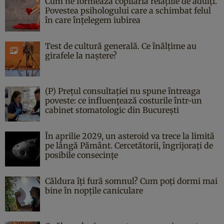
Cum ne formează copilăria relațiile de adulți.
Povestea psihologului care a schimbat felul
în care înțelegem iubirea
Test de cultură generală. Ce înălțime au
girafele la naștere?
(P) Prețul consultației nu spune întreaga
poveste: ce influențează costurile într-un
cabinet stomatologic din București
În aprilie 2029, un asteroid va trece la limită
pe lângă Pământ. Cercetătorii, îngrijorați de
posibile consecințe
Căldura îți fură somnul? Cum poți dormi mai
bine în nopțile caniculare