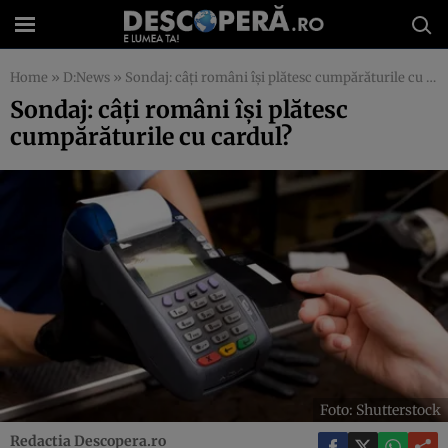
Home
»
D:News
»
Sondaj: câți români își plătesc cumpărăturile cu cardul?
Sondaj: câți români își plătesc
cumpărăturile cu cardul?
Foto: Shutterstock
Redactia Descopera.ro