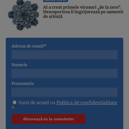
AI a creat primele virusuri „de la zero”.
Descoperirea îi îngrijorează pe oamenii
de știință
Adresa de email*
Numele
Prenumele
Sunt de acord cu
Politica de confidentialitate
*