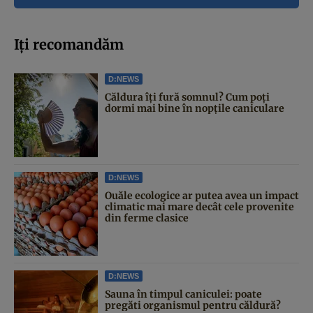
Iți recomandăm
D:NEWS
Căldura îți fură somnul? Cum poți
dormi mai bine în nopțile caniculare
D:NEWS
Ouăle ecologice ar putea avea un impact
climatic mai mare decât cele provenite
din ferme clasice
D:NEWS
Sauna în timpul caniculei: poate
pregăti organismul pentru căldură?