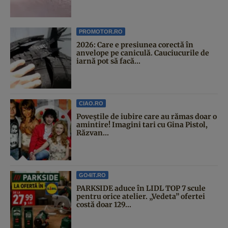
PROMOTOR.RO
2026: Care e presiunea corectă în
anvelope pe caniculă. Cauciucurile de
iarnă pot să facă...
CIAO.RO
Poveştile de iubire care au rămas doar o
amintire! Imagini tari cu Gina Pistol,
Răzvan...
GO4IT.RO
PARKSIDE aduce în LIDL TOP 7 scule
pentru orice atelier. „Vedeta” ofertei
costă doar 129...