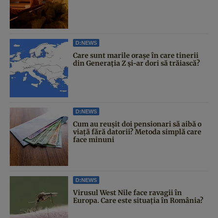
D:NEWS
Care sunt marile orașe în care tinerii
din Generația Z și-ar dori să trăiască?
D:NEWS
Cum au reușit doi pensionari să aibă o
viață fără datorii? Metoda simplă care
face minuni
D:NEWS
Virusul West Nile face ravagii în
Europa. Care este situația în România?