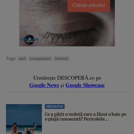
Citește articolul
Tags:
card
cumparaturi
internet
Urmărește DESCOPERĂ.ro pe
Google News
Google Showcase
și
MEDIAFAX
Ce a pățit o vedetă care a făcut o baie pe
o plajă cunoscută? Pericolele...