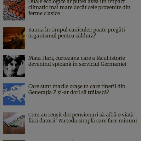
Ouăle ecologice ar putea avea un impact
climatic mai mare decât cele provenite din
ferme clasice
Sauna în timpul caniculei: poate pregăti
organismul pentru căldură?
Mata Hari, curtezana care a făcut istorie
devenind spioană în serviciul Germaniei
Care sunt marile orașe în care tinerii din
Generația Z și-ar dori să trăiască?
Cum au reușit doi pensionari să aibă o viață
fără datorii? Metoda simplă care face minuni