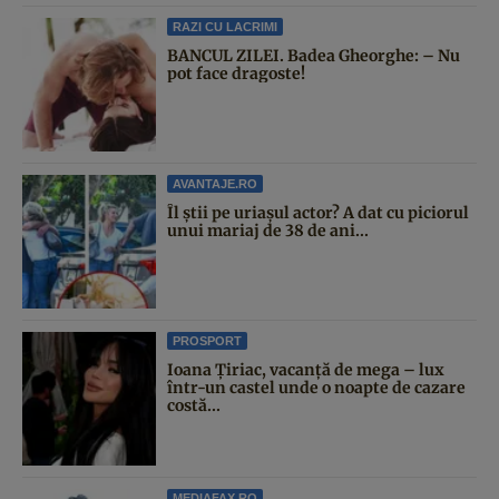
RAZI CU LACRIMI
BANCUL ZILEI. Badea Gheorghe: – Nu
pot face dragoste!
AVANTAJE.RO
Îl știi pe uriașul actor? A dat cu piciorul
unui mariaj de 38 de ani...
PROSPORT
Ioana Țiriac, vacanță de mega – lux
într-un castel unde o noapte de cazare
costă...
MEDIAFAX.RO