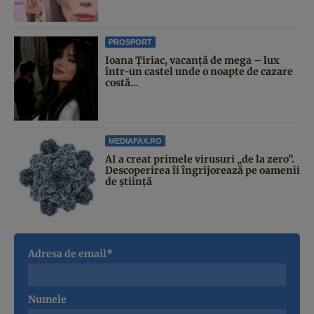
PROSPORT
Ioana Țiriac, vacanță de mega – lux
într-un castel unde o noapte de cazare
costă...
MEDIAFAX.RO
AI a creat primele virusuri „de la zero”.
Descoperirea îi îngrijorează pe oamenii
de știință
Adresa de email*
Numele