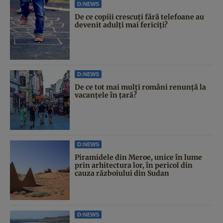
D:NEWS
De ce copiii crescuți fără telefoane au
devenit adulți mai fericiți?
D:NEWS
De ce tot mai mulți români renunță la
vacanțele în țară?
D:NEWS
Piramidele din Meroe, unice în lume
prin arhitectura lor, în pericol din
cauza războiului din Sudan
D:NEWS