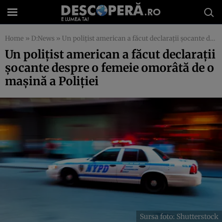
Home
»
D:News
»
Un polițist american a făcut declarații șocante despre o femeie omorâtă de o mașină a Poliției
Un polițist american a făcut declarații
șocante despre o femeie omorâtă de o
mașină a Poliției
Sursa foto: Shutterstock