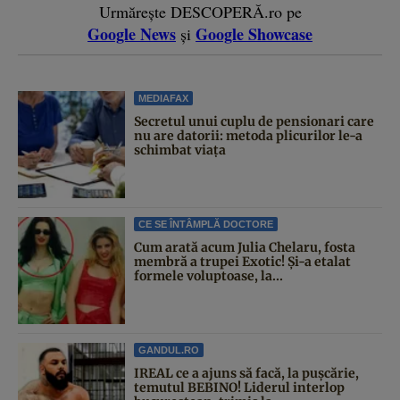
Urmărește DESCOPERĂ.ro pe
Google News
Google Showcase
și
MEDIAFAX
Secretul unui cuplu de pensionari care
nu are datorii: metoda plicurilor le-a
schimbat viața
CE SE ÎNTÂMPLĂ DOCTORE
Cum arată acum Julia Chelaru, fosta
membră a trupei Exotic! Și-a etalat
formele voluptoase, la...
GANDUL.RO
IREAL ce a ajuns să facă, la pușcărie,
temutul BEBINO! Liderul interlop