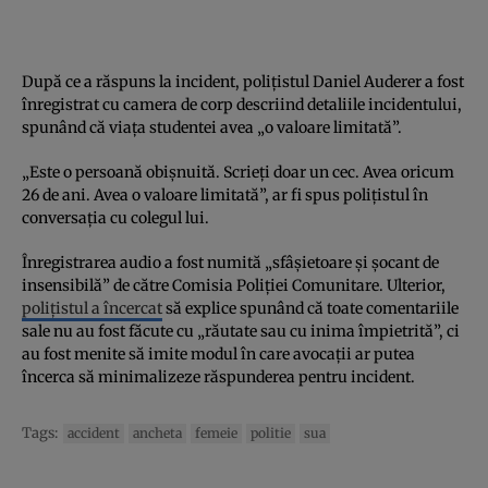
După ce a răspuns la incident, polițistul Daniel Auderer a fost
înregistrat cu camera de corp descriind detaliile incidentului,
spunând că viața studentei avea „o valoare limitată”.
„Este o persoană obișnuită. Scrieți doar un cec. Avea oricum
26 de ani. Avea o valoare limitată”, ar fi spus polițistul în
conversația cu colegul lui.
Înregistrarea audio a fost numită „sfâșietoare și șocant de
insensibilă” de către Comisia Poliției Comunitare. Ulterior,
polițistul a încercat
să explice spunând că toate comentariile
sale nu au fost făcute cu „răutate sau cu inima împietrită”, ci
au fost menite să imite modul în care avocații ar putea
încerca să minimalizeze răspunderea pentru incident.
Tags:
accident
ancheta
femeie
politie
sua