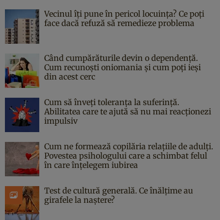
Vecinul îți pune în pericol locuința? Ce poți
face dacă refuză să remedieze problema
Când cumpărăturile devin o dependență.
Cum recunoști oniomania și cum poți ieși
din acest cerc
Cum să înveți toleranța la suferință.
Abilitatea care te ajută să nu mai reacționezi
impulsiv
Cum ne formează copilăria relațiile de adulți.
Povestea psihologului care a schimbat felul
în care înțelegem iubirea
Test de cultură generală. Ce înălțime au
girafele la naștere?