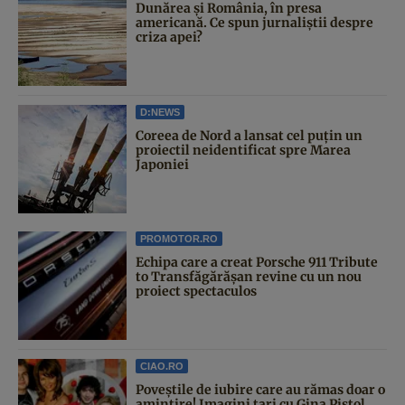
Dunărea și România, în presa
americană. Ce spun jurnaliștii despre
criza apei?
D:NEWS
Coreea de Nord a lansat cel puțin un
proiectil neidentificat spre Marea
Japoniei
PROMOTOR.RO
Echipa care a creat Porsche 911 Tribute
to Transfăgărășan revine cu un nou
proiect spectaculos
CIAO.RO
Poveştile de iubire care au rămas doar o
amintire! Imagini tari cu Gina Pistol,