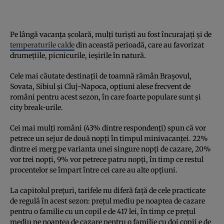
Pe lângă vacanța școlară, mulți turiști au fost încurajați și de
temperaturile calde
din această perioadă, care au favorizat
drumețiile, picnicurile, ieșirile în natură.
Cele mai căutate destinații de toamnă rămân Brașovul,
Sovata, Sibiul și Cluj-Napoca, opțiuni alese frecvent de
români pentru acest sezon, în care foarte populare sunt și
city break-urile.
Cei mai mulți români (43% dintre respondenți) spun că vor
petrece un sejur de două nopți în timpul minivacanței. 22%
dintre ei merg pe varianta unei singure nopți de cazare, 20%
vor trei nopți, 9% vor petrece patru nopți, în timp ce restul
procentelor se împart între cei care au alte opțiuni.
La capitolul prețuri, tarifele nu diferă față de cele practicate
de regulă în acest sezon: prețul mediu pe noaptea de cazare
pentru o familie cu un copil e de 417 lei, în timp ce prețul
mediu pe noaptea de cazare pentru o familie cu doi copii e de