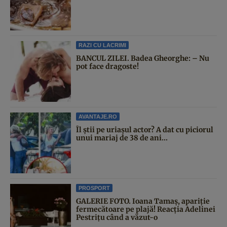
RAZI CU LACRIMI
BANCUL ZILEI. Badea Gheorghe: – Nu
pot face dragoste!
AVANTAJE.RO
Îl știi pe uriașul actor? A dat cu piciorul
unui mariaj de 38 de ani...
PROSPORT
GALERIE FOTO. Ioana Tamaş, apariție
fermecătoare pe plajă! Reacția Adelinei
Pestrițu când a văzut-o