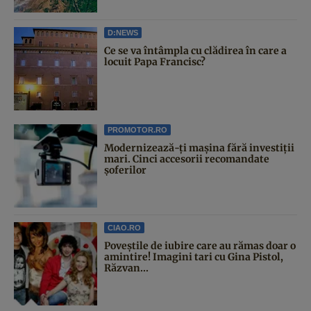
D:NEWS
Ce se va întâmpla cu clădirea în care a
locuit Papa Francisc?
PROMOTOR.RO
Modernizează-ți mașina fără investiții
mari. Cinci accesorii recomandate
șoferilor
CIAO.RO
Poveştile de iubire care au rămas doar o
amintire! Imagini tari cu Gina Pistol,
Răzvan...