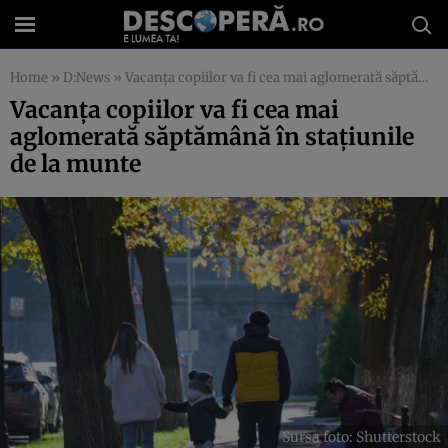
Home
»
D:News
»
Vacanța copiilor va fi cea mai aglomerată săptămână în stațiunile de la munte
Vacanța copiilor va fi cea mai
aglomerată săptămână în stațiunile
de la munte
Sursa foto: Shutterstock