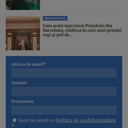
MEDIAFAX.RO
Cum arată interiorul Primăriei din
Barcelona, clădirea în care sunt primiți
regi și șefi de...
Adresa de email*
Numele
Prenumele
Sunt de acord cu
Politica de confidentialitate
*