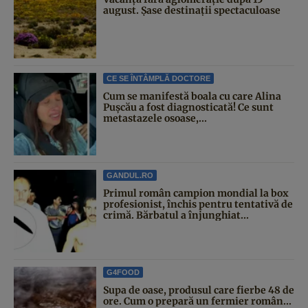
august. Șase destinații spectaculoase
CE SE ÎNTÂMPLĂ DOCTORE
Cum se manifestă boala cu care Alina
Pușcău a fost diagnosticată! Ce sunt
metastazele osoase,...
GANDUL.RO
Primul român campion mondial la box
profesionist, închis pentru tentativă de
crimă. Bărbatul a înjunghiat...
G4FOOD
Supa de oase, produsul care fierbe 48 de
ore. Cum o prepară un fermier român...