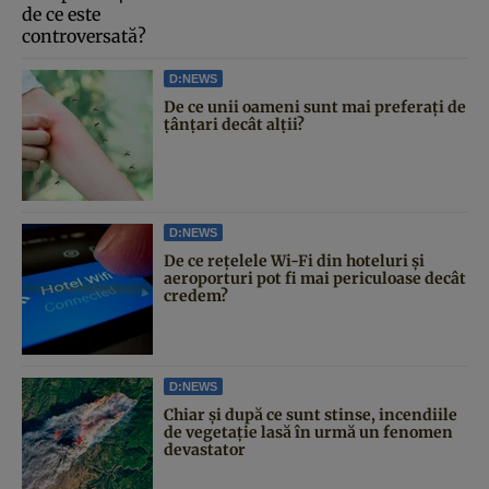
D:NEWS
De ce unii oameni sunt mai preferați de
țânțari decât alții?
D:NEWS
De ce rețelele Wi-Fi din hoteluri și
aeroporturi pot fi mai periculoase decât
credem?
D:NEWS
Chiar și după ce sunt stinse, incendiile
de vegetație lasă în urmă un fenomen
devastator