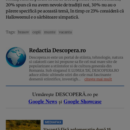
20% spun că nu avem nevoie de tradiții noi, 30% nu au o
părere specifică pe această temă, în timp ce 23% consideră că
Halloweenul e o sărbătoare simpatică.
Tags:
brasov
copii
munte
vacanta
Redactia Descopera.ro
Descopera.ro este un portal de stiinta, tehnologie, natura
si calatorii care isi propune sa fie cel mai mare site de
popularizare a stiintelor si de cultura generala din
Romania. Sub sloganul E LUMEA TA!, DESCOPERA.RO
aduce zilnic ultimele stiri din cele mai fascinante
domenii stiintifice, investigh...
citește mai mult
Urmărește DESCOPERĂ.ro pe
Google News
Google Showcase
și
MEDIAFAX
Vacanță fără aglomerație după 15