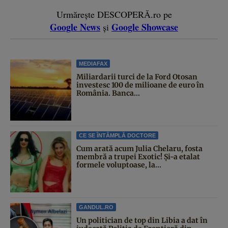
Urmărește DESCOPERĂ.ro pe
Google News
Google Showcase
și
MEDIAFAX
Miliardarii turci de la Ford Otosan
investesc 100 de milioane de euro în
România. Banca...
CE SE ÎNTÂMPLĂ DOCTORE
Cum arată acum Julia Chelaru, fosta
membră a trupei Exotic! Și-a etalat
formele voluptoase, la...
GANDUL.RO
Un politician de top din Libia a dat în