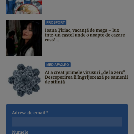
PROSPORT
Ioana Țiriac, vacanță de mega – lux
într-un castel unde o noapte de cazare
costă...
MEDIAFAX.RO
AI a creat primele virusuri „de la zero”.
Descoperirea îi îngrijorează pe oamenii
de știință
Adresa de email*
Numele