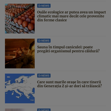
D:NEWS
Ouăle ecologice ar putea avea un impact
climatic mai mare decât cele provenite
din ferme clasice
D:NEWS
Sauna în timpul caniculei: poate
pregăti organismul pentru căldură?
D:NEWS
Care sunt marile orașe în care tinerii
din Generația Z și-ar dori să trăiască?
D:NEWS