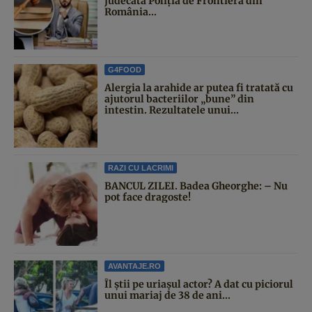
judecată Poliția de Frontieră din
România...
G4FOOD
Alergia la arahide ar putea fi tratată cu
ajutorul bacteriilor „bune” din
intestin. Rezultatele unui...
RAZI CU LACRIMI
BANCUL ZILEI. Badea Gheorghe: – Nu
pot face dragoste!
AVANTAJE.RO
Îl știi pe uriașul actor? A dat cu piciorul
unui mariaj de 38 de ani...