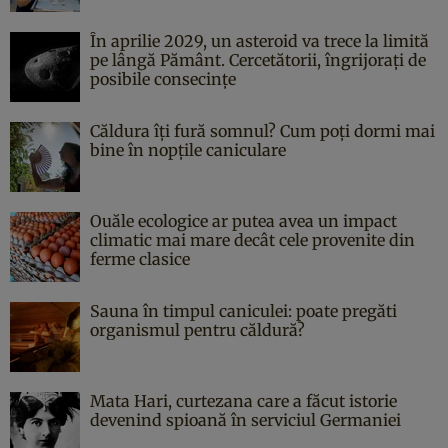
În aprilie 2029, un asteroid va trece la limită
pe lângă Pământ. Cercetătorii, îngrijorați de
posibile consecințe
Căldura îți fură somnul? Cum poți dormi mai
bine în nopțile caniculare
Ouăle ecologice ar putea avea un impact
climatic mai mare decât cele provenite din
ferme clasice
Sauna în timpul caniculei: poate pregăti
organismul pentru căldură?
Mata Hari, curtezana care a făcut istorie
devenind spioană în serviciul Germaniei