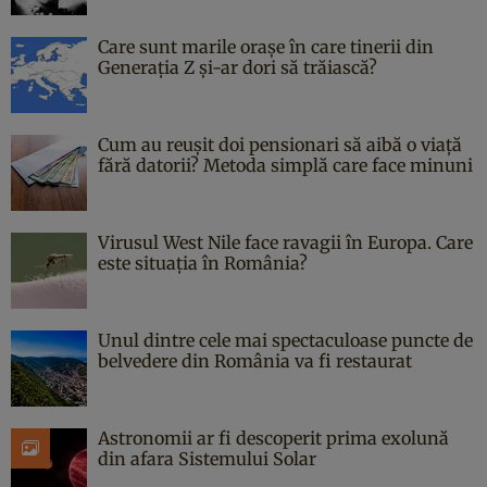
Care sunt marile orașe în care tinerii din
Generația Z și-ar dori să trăiască?
Cum au reușit doi pensionari să aibă o viață
fără datorii? Metoda simplă care face minuni
Virusul West Nile face ravagii în Europa. Care
este situația în România?
Unul dintre cele mai spectaculoase puncte de
belvedere din România va fi restaurat
Astronomii ar fi descoperit prima exolună
din afara Sistemului Solar