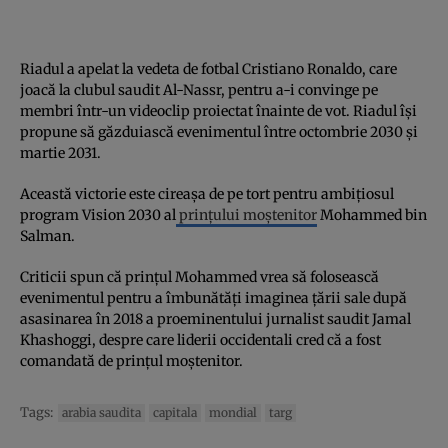
Riadul a apelat la vedeta de fotbal Cristiano Ronaldo, care
joacă la clubul saudit Al-Nassr, pentru a-i convinge pe
membri într-un videoclip proiectat înainte de vot. Riadul își
propune să găzduiască evenimentul între octombrie 2030 și
martie 2031.
Această victorie este cireașa de pe tort pentru ambițiosul
program Vision 2030 al
prințului moștenitor
Mohammed bin
Salman.
Criticii spun că prințul Mohammed vrea să folosească
evenimentul pentru a îmbunătăți imaginea țării sale după
asasinarea în 2018 a proeminentului jurnalist saudit Jamal
Khashoggi, despre care liderii occidentali cred că a fost
comandată de prințul moștenitor.
Tags:
arabia saudita
capitala
mondial
targ