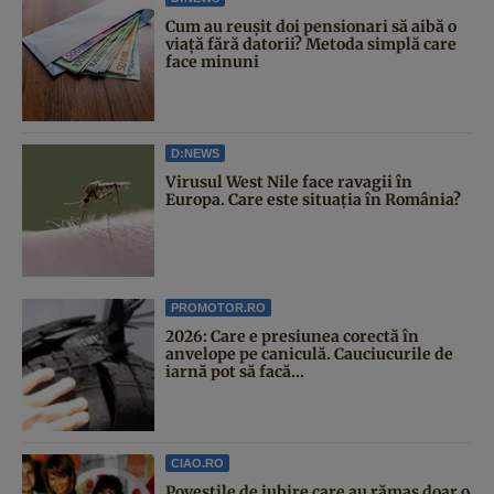
Cum au reușit doi pensionari să aibă o
viață fără datorii? Metoda simplă care
face minuni
D:NEWS
Virusul West Nile face ravagii în
Europa. Care este situația în România?
PROMOTOR.RO
2026: Care e presiunea corectă în
anvelope pe caniculă. Cauciucurile de
iarnă pot să facă...
CIAO.RO
Poveştile de iubire care au rămas doar o