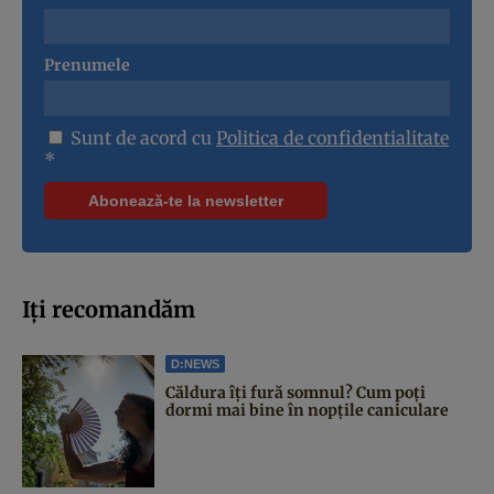
Prenumele
Sunt de acord cu
Politica de confidentialitate
*
Iți recomandăm
D:NEWS
Căldura îți fură somnul? Cum poți
dormi mai bine în nopțile caniculare