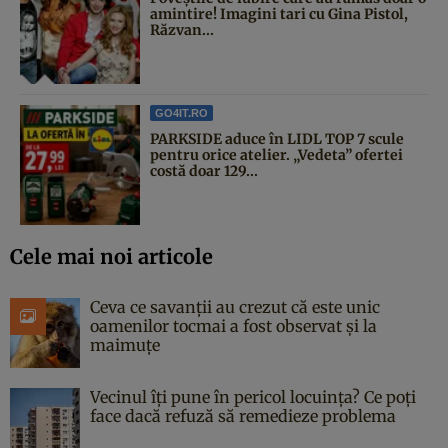
amintire! Imagini tari cu Gina Pistol,
Răzvan...
GO4IT.RO
PARKSIDE aduce în LIDL TOP 7 scule
pentru orice atelier. „Vedeta” ofertei
costă doar 129...
Cele mai noi articole
Ceva ce savanții au crezut că este unic
oamenilor tocmai a fost observat și la
maimuțe
Vecinul îți pune în pericol locuința? Ce poți
face dacă refuză să remedieze problema