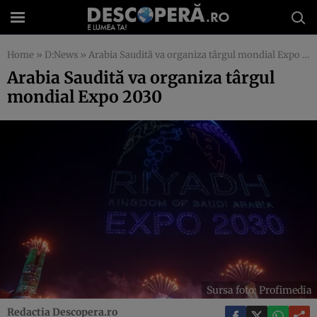
Home
»
D:News
»
Arabia Saudită va organiza târgul mondial Expo 2030
Arabia Saudită va organiza târgul
mondial Expo 2030
Sursa foto: Profimedia
Redactia Descopera.ro