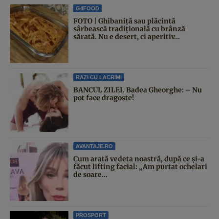
G4FOOD
FOTO | Ghibaniță sau plăcintă
sârbească tradițională cu brânză
sărată. Nu e desert, ci aperitiv...
RAZI CU LACRIMI
BANCUL ZILEI. Badea Gheorghe: – Nu
pot face dragoste!
AVANTAJE.RO
Cum arată vedeta noastră, după ce și-a
făcut lifting facial: „Am purtat ochelari
de soare...
PROSPORT