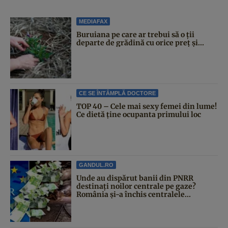
MEDIAFAX
Buruiana pe care ar trebui să o ții
departe de grădină cu orice preț și...
CE SE ÎNTÂMPLĂ DOCTORE
TOP 40 – Cele mai sexy femei din lume!
Ce dietă ține ocupanta primului loc
GANDUL.RO
Unde au dispărut banii din PNRR
destinați noilor centrale pe gaze?
România și-a închis centralele...