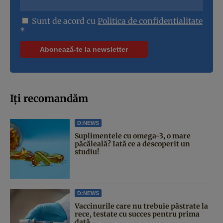
Sunt de acord cu
Politica de confidentialitate
*
Iți recomandăm
D:NEWS
Suplimentele cu omega-3, o mare
păcăleală? Iată ce a descoperit un
studiu!
D:NEWS
Vaccinurile care nu trebuie păstrate la
rece, testate cu succes pentru prima
dată