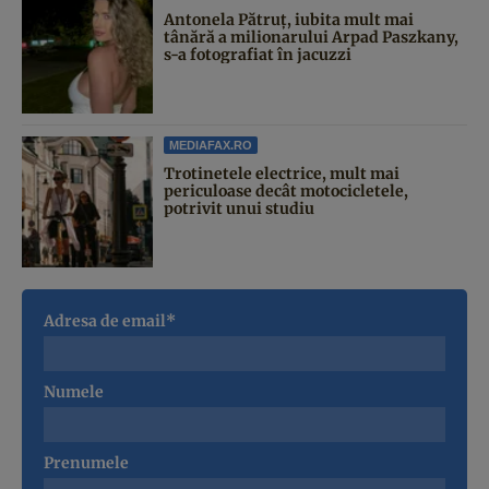
Antonela Pătruț, iubita mult mai
tânără a milionarului Arpad Paszkany,
s-a fotografiat în jacuzzi
MEDIAFAX.RO
Trotinetele electrice, mult mai
periculoase decât motocicletele,
potrivit unui studiu
Adresa de email*
Numele
Prenumele