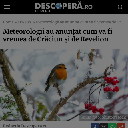
Home
»
D:News
»
Meteorologii au anunțat cum va fi vremea de Crăciun și de Revelion
Meteorologii au anunțat cum va fi
vremea de Crăciun și de Revelion
Sursa foto: Shutterstock
Redactia Descopera.ro