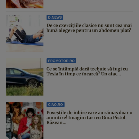
D:NEWS
De ce cxercițiile clasice nu sunt cea mai
bună alegere pentru un abdomen plat?
PROMOTOR.RO
Ce se întâmplă dacă trebuie să fugi cu
Tesla în timp ce încarcă? Un atac...
CIAO.RO
Poveştile de iubire care au rămas doar o
amintire! Imagini tari cu Gina Pistol,
Răzvan...