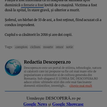
duminică
o femeie a fost
lovită de o mașină. Victima a fost
dusă la spital, în stare gravă, și ulterior a murit.
Șoferul, un bărbat de 33 de ani, a fost reținut, fiind acuzat că a
condus imprudent.
Cuplul s-a căsătorit în 2018 și are doi copii.
Tags:
.campion
ciclism
moarte
omor
sotie
Redactia Descopera.ro
Descopera.ro este un portal de stiinta, tehnologie, natura
si calatorii care isi propune sa fie cel mai mare site de
popularizare a stiintelor si de cultura generala din
Romania. Sub sloganul E LUMEA TA!, DESCOPERA.RO
aduce zilnic ultimele stiri din cele mai fascinante
domenii stiintifice, investigh...
citește mai mult
Urmărește DESCOPERĂ.ro pe
Google News
Google Showcase
și