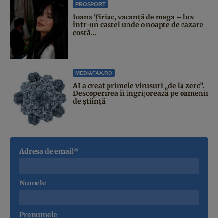
PROSPORT
Ioana Țiriac, vacanță de mega – lux
într-un castel unde o noapte de cazare
costă...
MEDIAFAX.RO
AI a creat primele virusuri „de la zero”.
Descoperirea îi îngrijorează pe oamenii
de știință
Adresa de email*
Numele
Prenumele