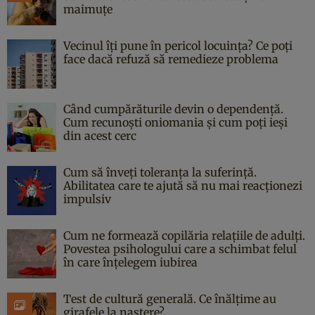
maimuțe
Vecinul îți pune în pericol locuința? Ce poți
face dacă refuză să remedieze problema
Când cumpărăturile devin o dependență.
Cum recunoști oniomania și cum poți ieși
din acest cerc
Cum să înveți toleranța la suferință.
Abilitatea care te ajută să nu mai reacționezi
impulsiv
Cum ne formează copilăria relațiile de adulți.
Povestea psihologului care a schimbat felul
în care înțelegem iubirea
Test de cultură generală. Ce înălțime au
girafele la naștere?