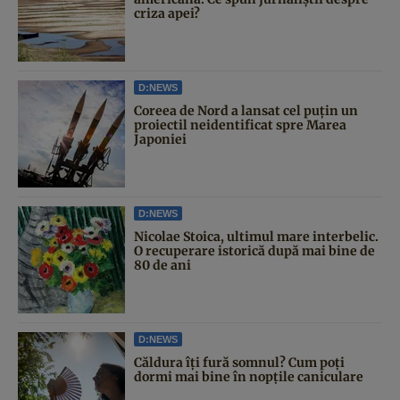
criza apei?
D:NEWS
Coreea de Nord a lansat cel puțin un
proiectil neidentificat spre Marea
Japoniei
D:NEWS
Nicolae Stoica, ultimul mare interbelic.
O recuperare istorică după mai bine de
80 de ani
D:NEWS
Căldura îți fură somnul? Cum poți
dormi mai bine în nopțile caniculare