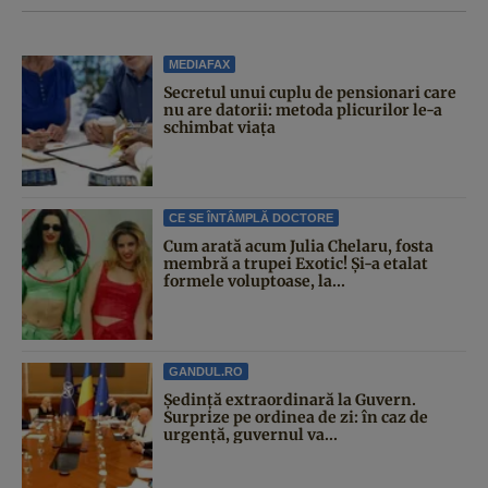
MEDIAFAX
Secretul unui cuplu de pensionari care
nu are datorii: metoda plicurilor le-a
schimbat viața
CE SE ÎNTÂMPLĂ DOCTORE
Cum arată acum Julia Chelaru, fosta
membră a trupei Exotic! Și-a etalat
formele voluptoase, la...
GANDUL.RO
Şedinţă extraordinară la Guvern.
Surprize pe ordinea de zi: în caz de
urgență, guvernul va...