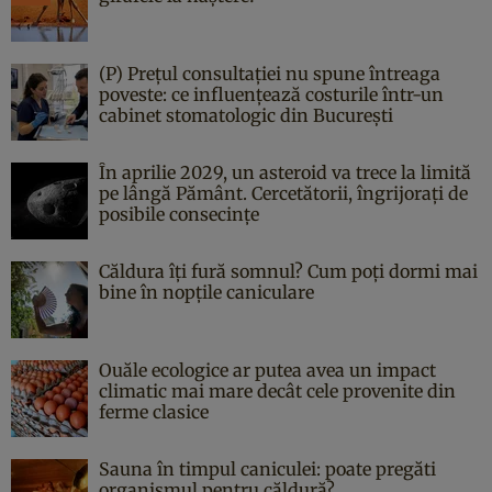
(P) Prețul consultației nu spune întreaga
poveste: ce influențează costurile într-un
cabinet stomatologic din București
În aprilie 2029, un asteroid va trece la limită
pe lângă Pământ. Cercetătorii, îngrijorați de
posibile consecințe
Căldura îți fură somnul? Cum poți dormi mai
bine în nopțile caniculare
Ouăle ecologice ar putea avea un impact
climatic mai mare decât cele provenite din
ferme clasice
Sauna în timpul caniculei: poate pregăti
organismul pentru căldură?