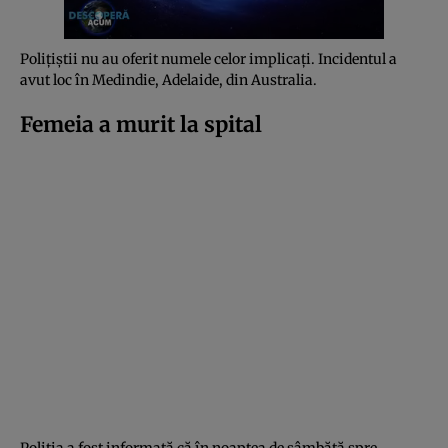
Polițiștii nu au oferit numele celor implicați. Incidentul a
avut loc în Medindie, Adelaide, din Australia.
Femeia a murit la spital
Poliția a fost informată că în noaptea de sâmbătă spre