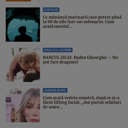
G4FOOD
Ce mănâncă marinarii care petrec până
la 90 de zile într-un submarin. Cum
arată meniul...
RAZI CU LACRIMI
BANCUL ZILEI. Badea Gheorghe: – Nu
pot face dragoste!
AVANTAJE.RO
Cum arată vedeta noastră, după ce și-a
făcut lifting facial: „Am purtat ochelari
de soare...