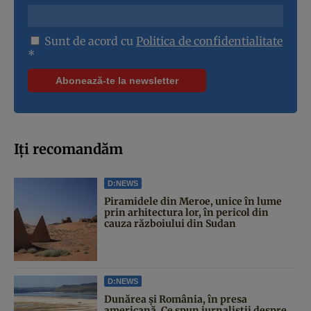
Sunt de acord cu
Politica de confidentialitate
*
Iți recomandăm
D:NEWS
Piramidele din Meroe, unice în lume
prin arhitectura lor, în pericol din
cauza războiului din Sudan
D:NEWS
Dunărea și România, în presa
americană. Ce spun jurnaliștii despre