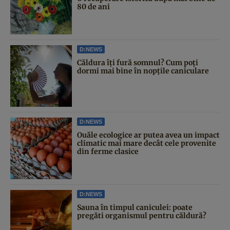
80 de ani
D:NEWS
Căldura îți fură somnul? Cum poți
dormi mai bine în nopțile caniculare
D:NEWS
Ouăle ecologice ar putea avea un impact
climatic mai mare decât cele provenite
din ferme clasice
D:NEWS
Sauna în timpul caniculei: poate
pregăti organismul pentru căldură?