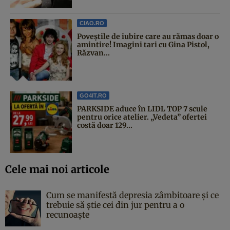
CIAO.RO
Poveştile de iubire care au rămas doar o
amintire! Imagini tari cu Gina Pistol,
Răzvan...
GO4IT.RO
PARKSIDE aduce în LIDL TOP 7 scule
pentru orice atelier. „Vedeta” ofertei
costă doar 129...
Cele mai noi articole
Cum se manifestă depresia zâmbitoare și ce
trebuie să știe cei din jur pentru a o
recunoaște