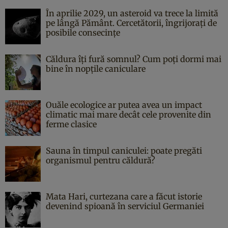
În aprilie 2029, un asteroid va trece la limită
pe lângă Pământ. Cercetătorii, îngrijorați de
posibile consecințe
Căldura îți fură somnul? Cum poți dormi mai
bine în nopțile caniculare
Ouăle ecologice ar putea avea un impact
climatic mai mare decât cele provenite din
ferme clasice
Sauna în timpul caniculei: poate pregăti
organismul pentru căldură?
Mata Hari, curtezana care a făcut istorie
devenind spioană în serviciul Germaniei