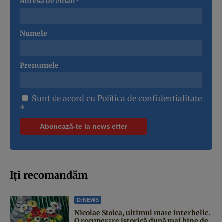
Adresa de email*
Numele
Prenumele
Sunt de acord cu
Politica de confidentialitate
*
Iți recomandăm
D:NEWS
Nicolae Stoica, ultimul mare interbelic.
O recuperare istorică după mai bine de