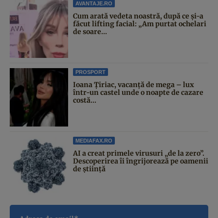
AVANTAJE.RO
Cum arată vedeta noastră, după ce și-a
făcut lifting facial: „Am purtat ochelari
de soare...
PROSPORT
Ioana Țiriac, vacanță de mega – lux
într-un castel unde o noapte de cazare
costă...
MEDIAFAX.RO
AI a creat primele virusuri „de la zero”.
Descoperirea îi îngrijorează pe oamenii
de știință