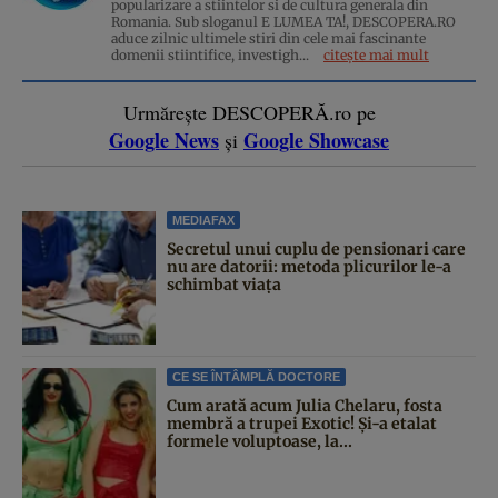
popularizare a stiintelor si de cultura generala din
Romania. Sub sloganul E LUMEA TA!, DESCOPERA.RO
aduce zilnic ultimele stiri din cele mai fascinante
domenii stiintifice, investigh...
citește mai mult
Urmărește DESCOPERĂ.ro pe
Google News
Google Showcase
și
MEDIAFAX
Secretul unui cuplu de pensionari care
nu are datorii: metoda plicurilor le-a
schimbat viața
CE SE ÎNTÂMPLĂ DOCTORE
Cum arată acum Julia Chelaru, fosta
membră a trupei Exotic! Și-a etalat
formele voluptoase, la...