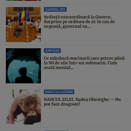
GANDUL.RO
Şedinţă extraordinară la Guvern.
Surprize pe ordinea de zi: în caz de
urgență, guvernul va...
G4FOOD
Ce mănâncă marinarii care petrec până
la 90 de zile într-un submarin. Cum
arată meniul...
RAZI CU LACRIMI
BANCUL ZILEI. Badea Gheorghe: – Nu
pot face dragoste!