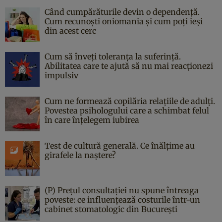
Când cumpărăturile devin o dependență.
Cum recunoști oniomania și cum poți ieși
din acest cerc
Cum să înveți toleranța la suferință.
Abilitatea care te ajută să nu mai reacționezi
impulsiv
Cum ne formează copilăria relațiile de adulți.
Povestea psihologului care a schimbat felul
în care înțelegem iubirea
Test de cultură generală. Ce înălțime au
girafele la naștere?
(P) Prețul consultației nu spune întreaga
poveste: ce influențează costurile într-un
cabinet stomatologic din București