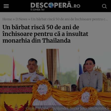
Home
»
D:News
»
Un bărbat riscă 50 de ani de închisoare pentru că a insultat monarhia din Thailanda
Un bărbat riscă 50 de ani de
închisoare pentru că a insultat
monarhia din Thailanda
Cuplul regal al Thailandei. Sursa foto: Shutterstock