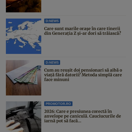
D:NEWS
Care sunt marile orașe în care tinerii
din Generația Z și-ar dori să trăiască?
D:NEWS
Cum au reușit doi pensionari să aibă o
viață fără datorii? Metoda simplă care
face minuni
PROMOTOR.RO
2026: Care e presiunea corectă în
anvelope pe caniculă. Cauciucurile de
iarnă pot să facă...