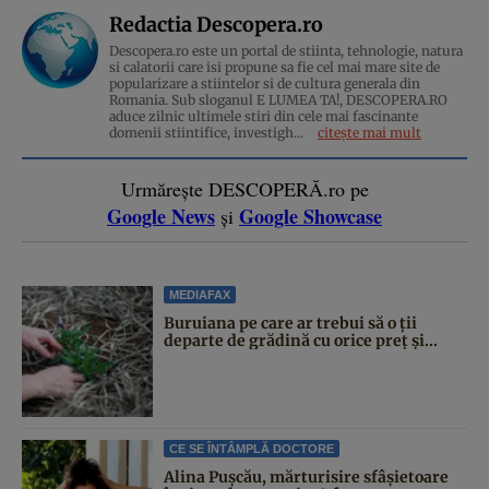
Redactia Descopera.ro
Descopera.ro este un portal de stiinta, tehnologie, natura
si calatorii care isi propune sa fie cel mai mare site de
popularizare a stiintelor si de cultura generala din
Romania. Sub sloganul E LUMEA TA!, DESCOPERA.RO
aduce zilnic ultimele stiri din cele mai fascinante
domenii stiintifice, investigh...
citește mai mult
Urmărește DESCOPERĂ.ro pe
Google News
Google Showcase
și
MEDIAFAX
Buruiana pe care ar trebui să o ții
departe de grădină cu orice preț și...
CE SE ÎNTÂMPLĂ DOCTORE
Alina Pușcău, mărturisire sfâșietoare