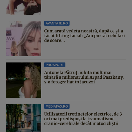
AVANTAJE.RO
Cum arată vedeta noastră, după ce și-a
făcut lifting facial: „Am purtat ochelari
de soare...
PROSPORT
Antonela Pătruț, iubita mult mai
tânără a milionarului Arpad Paszkany,
s-a fotografiat în jacuzzi
MEDIAFAX.RO
Utilizatorii trotinetelor electrice, de 3
ori mai predispuși la traumatisme
cranio-cerebrale decât motocicliștii