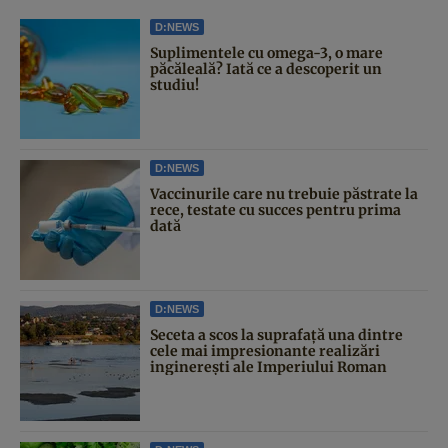
D:NEWS
Suplimentele cu omega-3, o mare
păcăleală? Iată ce a descoperit un
studiu!
D:NEWS
Vaccinurile care nu trebuie păstrate la
rece, testate cu succes pentru prima
dată
D:NEWS
Seceta a scos la suprafață una dintre
cele mai impresionante realizări
inginerești ale Imperiului Roman