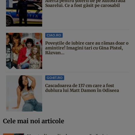
Alertă pentru șoferii de pe Autostrada
Soarelui. Ce a fost găsit pe carosabil
CIAO.RO
Poveştile de iubire care au rămas doar o
amintire! Imagini tari cu Gina Pistol,
Răzvan...
GO4IT.RO
Cascadoarea de 137 cm care a fost
dublura lui Matt Damon în Odiseea
Cele mai noi articole