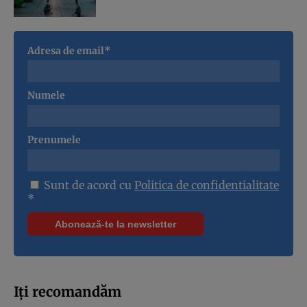
Adresa de email*
Numele
Prenumele
Sunt de acord cu
Politica de confidentialitate
*
Iți recomandăm