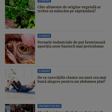
D:NEWS
Câte alimente de origine vegetală ar
trebui să mâncăm pe săptămână?
D:NEWS
Fermele industriale de pui favorizează
apariția unor bacterii mai periculoase
D:NEWS
De ce cxercițiile clasice nu sunt cea mai
bună alegere pentru un abdomen plat?
PROMOTOR.RO