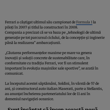
Ferrari a câștigat ultimul său campionat de
Formula 1
la
piloți în 2007 și titlul la constructori în 2008.
Compania a precizat că se va baza pe „tehnologii de ultimă
generație pe tot parcursul ciclului, de la concepție și inginerie
până la realizarea” ambarcațiunii.
„Căutarea performanțelor maxime pe mare va genera
inovații și soluții concrete de sustenabilitate care, în
conformitate cu tradiția Ferrari, vor fi un stimulent
important în evoluția mașinilor sale sportive”, se arată în
comunicat.
La începutul acestei săptămâni, Soldini, în vârstă de 57 de
ani, și constructorul auto italian Maserati, parte a Stellantis,
au anunțat încheierea parteneriatului lor de 11 ani în
domeniul navigației oceanice.
„Sunt încântat să încep această nouă