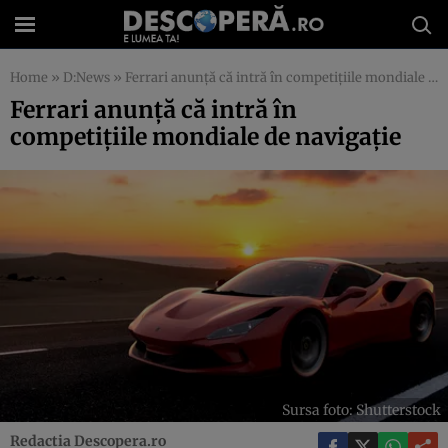
Home
»
D:News
»
Ferrari anunță că intră în competițiile mondiale de navigație
Ferrari anunță că intră în
competițiile mondiale de navigație
Sursa foto: Shutterstock
Redactia Descopera.ro