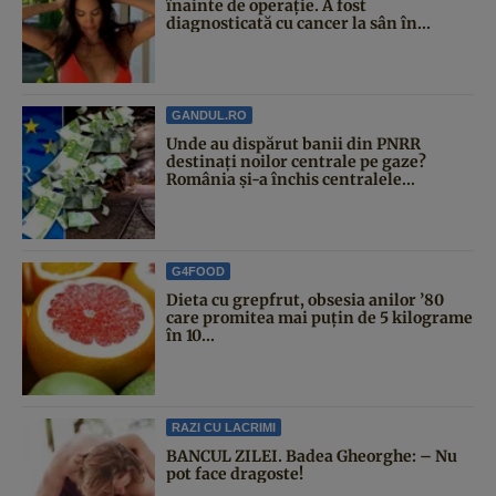
înainte de operație. A fost
diagnosticată cu cancer la sân în...
GANDUL.RO
Unde au dispărut banii din PNRR
destinați noilor centrale pe gaze?
România și-a închis centralele...
G4FOOD
Dieta cu grepfrut, obsesia anilor ’80
care promitea mai puțin de 5 kilograme
în 10...
RAZI CU LACRIMI
BANCUL ZILEI. Badea Gheorghe: – Nu
pot face dragoste!