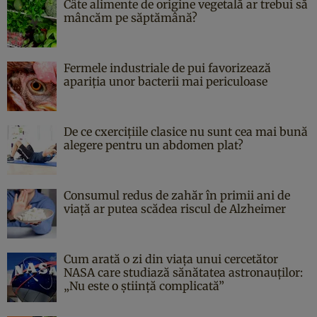
Câte alimente de origine vegetală ar trebui să
mâncăm pe săptămână?
Fermele industriale de pui favorizează
apariția unor bacterii mai periculoase
De ce cxercițiile clasice nu sunt cea mai bună
alegere pentru un abdomen plat?
Consumul redus de zahăr în primii ani de
viață ar putea scădea riscul de Alzheimer
Cum arată o zi din viața unui cercetător
NASA care studiază sănătatea astronauților:
„Nu este o știință complicată”