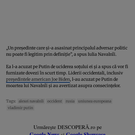
„Un președinte care și-a asasinat principalul adversar politic
nu poate fi legitim prin definiție”, a spus Iulia Navalnîi.
Ea l-a acuzat pe Putin de uciderea soțului ei și a spus că vor fi
furnizate dovezi în scurt timp. Liderii occidentali, inclusiv
președintele american Joe Biden
, l-au acuzat pe Putin de
moartea lui Navalnîi și au avertizat asupra consecințelor.
Tags:
alexei navalnîi
occident
rusia
uniunea europeana
vladimir putin
Urmărește DESCOPERĂ.ro pe
Google News
Google Showcase
și