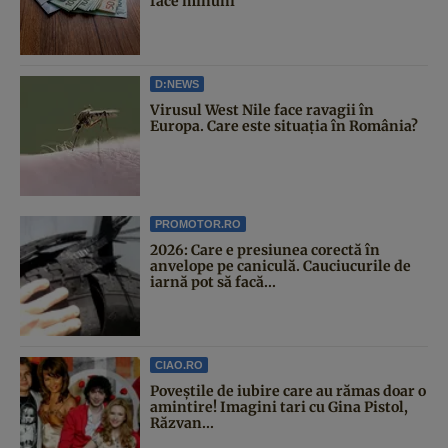
face minuni
D:NEWS
Virusul West Nile face ravagii în
Europa. Care este situația în România?
PROMOTOR.RO
2026: Care e presiunea corectă în
anvelope pe caniculă. Cauciucurile de
iarnă pot să facă...
CIAO.RO
Poveştile de iubire care au rămas doar o
amintire! Imagini tari cu Gina Pistol,
Răzvan...