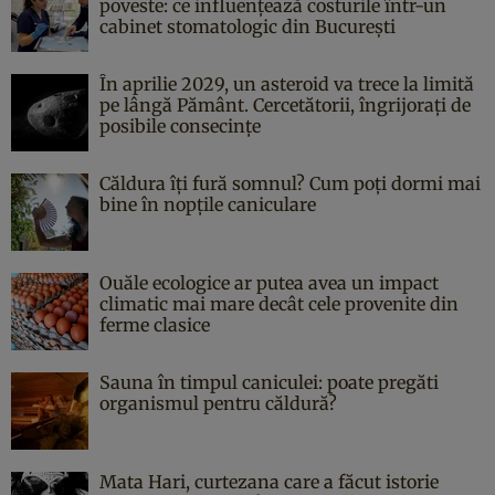
poveste: ce influențează costurile într-un
cabinet stomatologic din București
În aprilie 2029, un asteroid va trece la limită
pe lângă Pământ. Cercetătorii, îngrijorați de
posibile consecințe
Căldura îți fură somnul? Cum poți dormi mai
bine în nopțile caniculare
Ouăle ecologice ar putea avea un impact
climatic mai mare decât cele provenite din
ferme clasice
Sauna în timpul caniculei: poate pregăti
organismul pentru căldură?
Mata Hari, curtezana care a făcut istorie