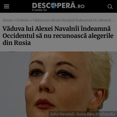
Home
»
D:News
»
Văduva lui Alexei Navalnîi îndeamnă Occidentul să nu recunoască alegerile din Rusia
Văduva lui Alexei Navalnîi îndeamnă
Occidentul să nu recunoască alegerile
din Rusia
Iulia Navalnîi. Sursa foto: Profimedia