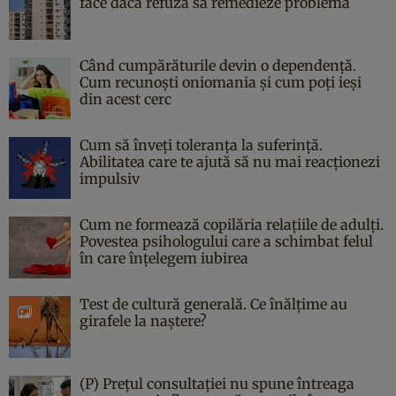
face dacă refuză să remedieze problema
Când cumpărăturile devin o dependență.
Cum recunoști oniomania și cum poți ieși
din acest cerc
Cum să înveți toleranța la suferință.
Abilitatea care te ajută să nu mai reacționezi
impulsiv
Cum ne formează copilăria relațiile de adulți.
Povestea psihologului care a schimbat felul
în care înțelegem iubirea
Test de cultură generală. Ce înălțime au
girafele la naștere?
(P) Prețul consultației nu spune întreaga