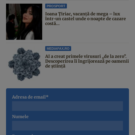
PROSPORT
Ioana Țiriac, vacanță de mega – lux
într-un castel unde o noapte de cazare
costă...
MEDIAFAX.RO
AI a creat primele virusuri „de la zero”.
Descoperirea îi îngrijorează pe oamenii
de știință
Adresa de email*
Numele