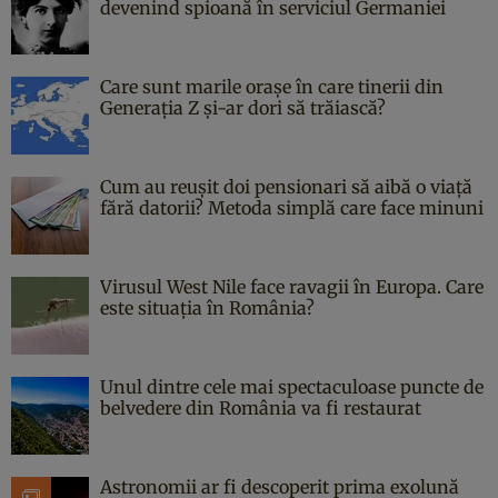
devenind spioană în serviciul Germaniei
Care sunt marile orașe în care tinerii din
Generația Z și-ar dori să trăiască?
Cum au reușit doi pensionari să aibă o viață
fără datorii? Metoda simplă care face minuni
Virusul West Nile face ravagii în Europa. Care
este situația în România?
Unul dintre cele mai spectaculoase puncte de
belvedere din România va fi restaurat
Astronomii ar fi descoperit prima exolună