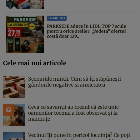
GO4IT.RO
PARKSIDE aduce în LIDL TOP 7 scule
pentru orice atelier. „Vedeta” ofertei
costă doar 129...
Cele mai noi articole
Scenariile minții. Cum să îți stăpânești
gândurile negative și anxietatea
Ceva ce savanții au crezut că este unic
oamenilor tocmai a fost observat și la
maimuțe
Vecinul îți pune în pericol locuința? Ce poți