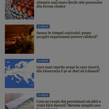
climatic mai mare decât cele provenite
din ferme clasice
D:NEWS
Sauna în timpul caniculei: poate
pregăti organismul pentru căldură?
D:NEWS
Care sunt marile orașe în care tinerii
din Generația Z și-ar dori să trăiască?
D:NEWS
Cum au reușit doi pensionari să aibă o
viață fără datorii? Metoda simplă care