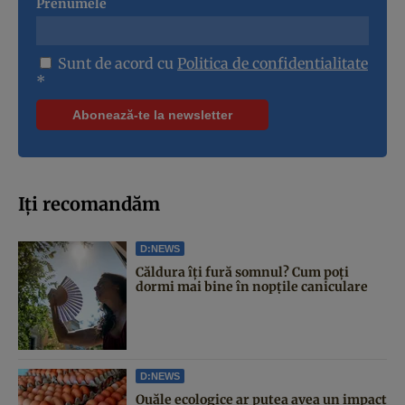
Prenumele
Sunt de acord cu
Politica de confidentialitate
*
Iți recomandăm
D:NEWS
Căldura îți fură somnul? Cum poți
dormi mai bine în nopțile caniculare
D:NEWS
Ouăle ecologice ar putea avea un impact