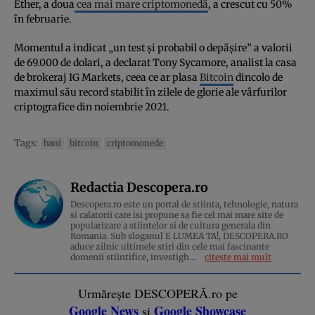
Ether, a doua
cea mai mare criptomonedă
, a crescut cu 50%
în februarie.
Momentul a indicat „un test și probabil o depășire” a valorii
de 69.000 de dolari, a declarat Tony Sycamore, analist la casa
de brokeraj IG Markets, ceea ce ar plasa
Bitcoin
dincolo de
maximul său record stabilit în zilele de glorie ale vârfurilor
criptografice din noiembrie 2021.
Tags:
bani
bitcoin
criptomonede
Redactia Descopera.ro
Descopera.ro este un portal de stiinta, tehnologie, natura
si calatorii care isi propune sa fie cel mai mare site de
popularizare a stiintelor si de cultura generala din
Romania. Sub sloganul E LUMEA TA!, DESCOPERA.RO
aduce zilnic ultimele stiri din cele mai fascinante
domenii stiintifice, investigh...
citește mai mult
Urmărește DESCOPERĂ.ro pe
Google News
Google Showcase
și