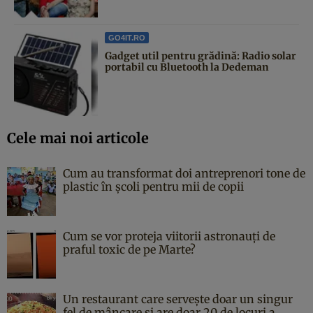
GO4IT.RO
Gadget util pentru grădină: Radio solar
portabil cu Bluetooth la Dedeman
Cele mai noi articole
Cum au transformat doi antreprenori tone de
plastic în școli pentru mii de copii
Cum se vor proteja viitorii astronauți de
praful toxic de pe Marte?
Un restaurant care servește doar un singur
fel de mâncare și are doar 20 de locuri a