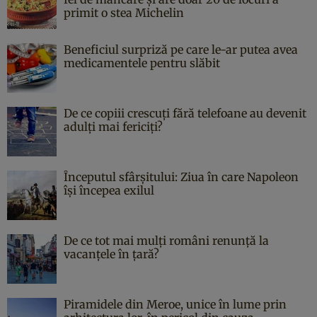
primit o stea Michelin
Beneficiul surpriză pe care le-ar putea avea
medicamentele pentru slăbit
De ce copiii crescuți fără telefoane au devenit
adulți mai fericiți?
Începutul sfârşitului: Ziua în care Napoleon
îşi începea exilul
De ce tot mai mulți români renunță la
vacanțele în țară?
Piramidele din Meroe, unice în lume prin