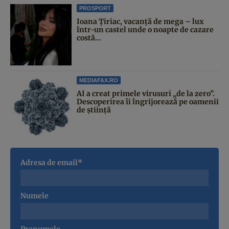
PROSPORT
Ioana Țiriac, vacanță de mega – lux
într-un castel unde o noapte de cazare
costă...
MEDIAFAX.RO
AI a creat primele virusuri „de la zero”.
Descoperirea îi îngrijorează pe oamenii
de știință
Adresa de email*
Numele
Prenumele