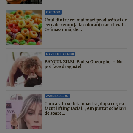
G4FOOD
Unul dintre cei mai mari producători de
cereale renunță la coloranții artificiali.
Ce înseamnă, de...
RAZI CU LACRIMI
BANCUL ZILEI. Badea Gheorghe: – Nu
pot face dragoste!
AVANTAJE.RO
Cum arată vedeta noastră, după ce și-a
făcut lifting facial: „Am purtat ochelari
de soare...