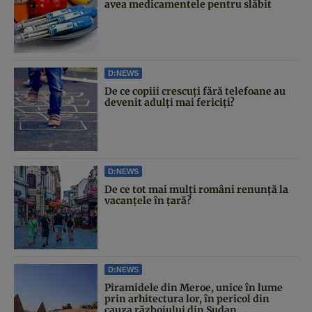
avea medicamentele pentru slăbit
D:NEWS
De ce copiii crescuți fără telefoane au
devenit adulți mai fericiți?
D:NEWS
De ce tot mai mulți români renunță la
vacanțele în țară?
D:NEWS
Piramidele din Meroe, unice în lume
prin arhitectura lor, în pericol din
cauza războiului din Sudan