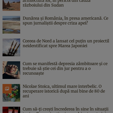
arhitectura lor, în pericol din cauza
războiului din Sudan
Dunărea și România, în presa americană. Ce
spun jurnaliștii despre criza apei?
Coreea de Nord a lansat cel puțin un proiectil
neidentificat spre Marea Japoniei
Cum se manifestă depresia zâmbitoare și ce
trebuie să știe cei din jur pentru a o
recunoaște
Nicolae Stoica, ultimul mare interbelic. O
recuperare istorică după mai bine de 80 de
ani
Cum să-ți crești încrederea în sine în situații