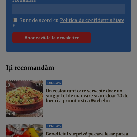
Sunt de acord cu
Politica de confidentialitate
*
Iți recomandăm
D:NEWS
Un restaurant care servește doar un
singur fel de mâncare și are doar 20 de
locuri a primit o stea Michelin
D:NEWS
Beneficiul surpriză pe care le-ar putea