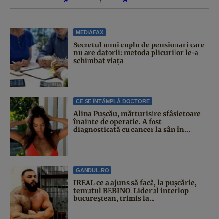
MEDIAFAX
Secretul unui cuplu de pensionari care
nu are datorii: metoda plicurilor le-a
schimbat viața
CE SE ÎNTÂMPLĂ DOCTORE
Alina Pușcău, mărturisire sfâșietoare
înainte de operație. A fost
diagnosticată cu cancer la sân în...
GANDUL.RO
IREAL ce a ajuns să facă, la pușcărie,
temutul BEBINO! Liderul interlop
bucureștean, trimis la...