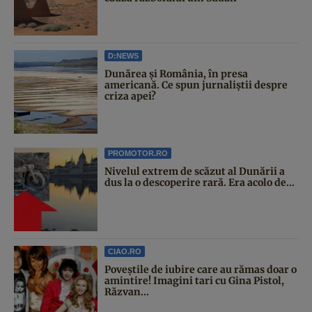
D:NEWS
Dunărea și România, în presa
americană. Ce spun jurnaliștii despre
criza apei?
PROMOTOR.RO
Nivelul extrem de scăzut al Dunării a
dus la o descoperire rară. Era acolo de...
CIAO.RO
Poveştile de iubire care au rămas doar o
amintire! Imagini tari cu Gina Pistol,
Răzvan...