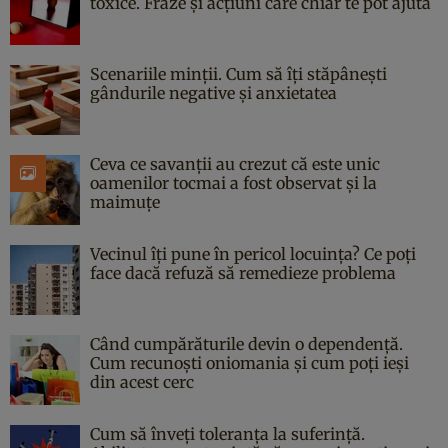
toxice. Fraze și acțiuni care chiar te pot ajuta
Scenariile minții. Cum să îți stăpânești
gândurile negative și anxietatea
Ceva ce savanții au crezut că este unic
oamenilor tocmai a fost observat și la
maimuțe
Vecinul îți pune în pericol locuința? Ce poți
face dacă refuză să remedieze problema
Când cumpărăturile devin o dependență.
Cum recunoști oniomania și cum poți ieși
din acest cerc
Cum să înveți toleranța la suferință.