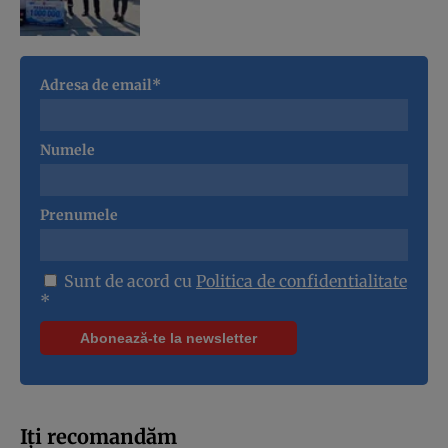
Adresa de email*
Numele
Prenumele
Sunt de acord cu
Politica de confidentialitate
*
Iți recomandăm