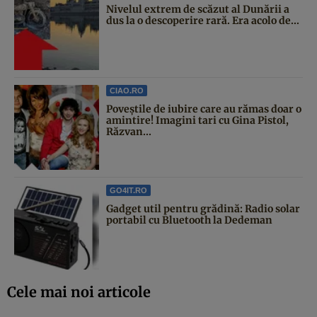
Nivelul extrem de scăzut al Dunării a
dus la o descoperire rară. Era acolo de...
CIAO.RO
Poveştile de iubire care au rămas doar o
amintire! Imagini tari cu Gina Pistol,
Răzvan...
GO4IT.RO
Gadget util pentru grădină: Radio solar
portabil cu Bluetooth la Dedeman
Cele mai noi articole