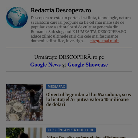
Redactia Descopera.ro
Descopera.ro este un portal de stiinta, tehnologie, natura
si calatorii care isi propune sa fie cel mai mare site de
popularizare a stiintelor si de cultura generala din
Romania. Sub sloganul E LUMEA TA!, DESCOPERA.RO
aduce zilnic ultimele stiri din cele mai fascinante
domenii stiintifice, investigh...
citește mai mult
Urmărește DESCOPERĂ.ro pe
Google News
Google Showcase
și
MEDIAFAX
Obiectul legendar al lui Maradona, scos
la licitație! Ar putea valora 10 milioane
de dolari
CE SE ÎNTÂMPLĂ DOCTORE
Alina Pușcău, mărturisire sfâșietoare