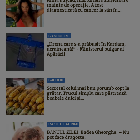
înainte de operație. A fost
diagnosticată cu cancer la sân în...
GANDUL.RO
„Drona care s-a prăbușit în Kardam,
ucraineană!” - Ministerul bulgar al
Apărării
G4FOOD
Secretul celui mai bun porumb copt la
grătar. Trucul simplu care păstrează
boabele dulci și...
RAZI CU LACRIMI
BANCUL ZILEI. Badea Gheorghe: – Nu
pot face dragoste!