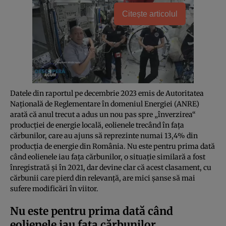
Citește articolul
Datele din raportul pe decembrie 2023 emis de Autoritatea
Naţională de Reglementare în domeniul Energiei (ANRE)
arată că anul trecut a adus un nou pas spre „înverzirea“
producţiei de energie locală, eolienele trecând în faţa
cărbunilor, care au ajuns să reprezinte numai 13,4% din
producţia de energie din România. Nu este pentru prima dată
când eolienele iau faţa cărbunilor, o situaţie similară a fost
înregistrată şi în 2021, dar devine clar că acest clasament, cu
cărbunii care pierd din relevanţă, are mici şanse să mai
sufere modificări în viitor.
Nu este pentru prima dată când
eolienele iau faţa cărbunilor