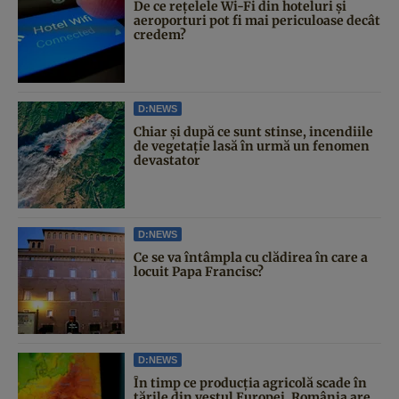
De ce rețelele Wi-Fi din hoteluri și
aeroporturi pot fi mai periculoase decât
credem?
D:NEWS
Chiar și după ce sunt stinse, incendiile
de vegetație lasă în urmă un fenomen
devastator
D:NEWS
Ce se va întâmpla cu clădirea în care a
locuit Papa Francisc?
D:NEWS
În timp ce producția agricolă scade în
țările din vestul Europei, România are