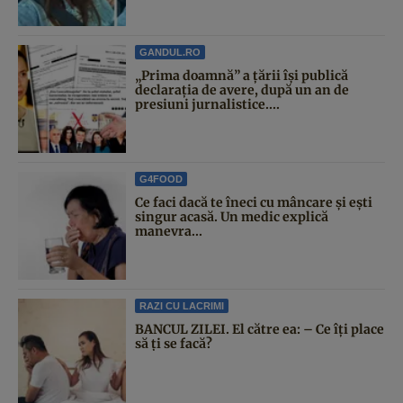
GANDUL.RO
„Prima doamnă” a țării își publică
declarația de avere, după un an de
presiuni jurnalistice....
G4FOOD
Ce faci dacă te îneci cu mâncare și ești
singur acasă. Un medic explică
manevra...
RAZI CU LACRIMI
BANCUL ZILEI. El către ea: – Ce îți place
să ți se facă?