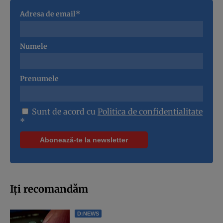
Adresa de email*
Numele
Prenumele
Sunt de acord cu
Politica de confidentialitate
*
Iți recomandăm
D:NEWS