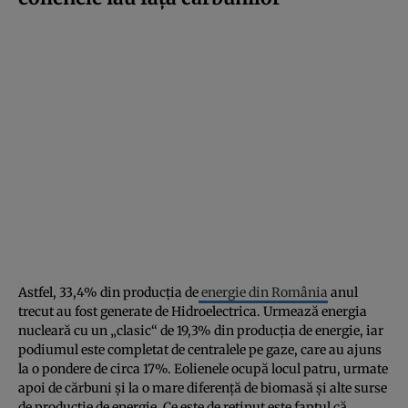
Astfel, 33,4% din producţia de
energie din România
anul
trecut au fost generate de Hidroelectrica. Urmează energia
nucleară cu un „clasic“ de 19,3% din producţia de energie, iar
podiumul este completat de centralele pe gaze, care au ajuns
la o pondere de circa 17%. Eolienele ocupă locul patru, urmate
apoi de cărbuni şi la o mare diferenţă de biomasă şi alte surse
de producţie de energie. Ce este de reţinut este faptul că