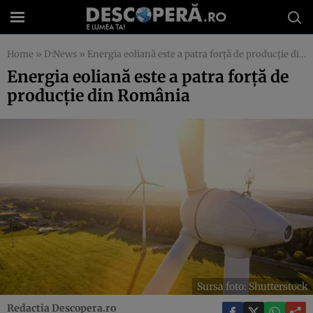
Home
»
D:News
»
Energia eoliană este a patra forţă de producţie din România
Energia eoliană este a patra forţă de
producţie din România
Sursa foto: Shutterstock
Redactia Descopera.ro