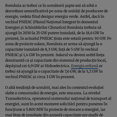
România ar trebui ca în următorii şapte ani să aibă o
dezvoltare semnificativă pe zona de unităţi de producere de
energie, vedeta fiind desigur energia verde. Astfel, dacă în
vechiul PNIESC (Planul Naţional Integrat în domeniul
Energiei şi Schimbărilor Climatice) România trebuia să
ajungă în 2030 la 25 GW putere instalată, de la 18,6 GW în
prezent, în actualul PNIESC ţinta este setată pentru 30 GW. Pe
zona de proiecte solare, România ar urma să ajungă la o
capacitate instalată de 8,3 GW, faţă de 5 GW în vechiul
PNIESC şi 1,4 GW în prezent. Solarul va deveni astfel forţa
dominantă ca şi capacitate din sistemul de producţie local,
depăşind cei 6,9 GW ai Hidroelectrica.
Energia eoliană
ar
trebui să ajungă la o capacitate de 7,6 GW, de la 5,2 GW în
vechiul PNIESC şi circa 3 GW în prezent.
O altă tendinţă de urmărit, mai ales în contextul evoluţiei
slabe a consumului de energie, este stocarea. La nivelul
Transelectrica, operatorul sistemului naţional de transport al
energiei, sunt în acest moment solicitări pentru punerea în
funcţiune a 5.800 MW în proiecte de stocare a energiei, iar
mai bine de jumătate din această capacitate are studii de