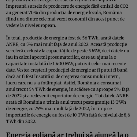
împreună sursele de producere de energie fără emisii de CO2
au generat 70% din producţia de energie locală, România
fiind una dintre cele mai verzi economii din acest punct de
vedere la nivel european.
În total, producţia de energie a fost de 56 TWh, arată datele
ANRE, cu 5% mai mult faţă de anul 2022. Această producţie
se referă exclusiv la capacităţile de peste 5 MW, deci datele nu
iau în calcul aportul prosumatorilor, care au ajuns la o
capacitate instalată de 1.400 MW, potrivit celor mai recente
date. Vestea creşterii producţiei de energie ar fi putut fi bună
dacă ar fi fost însoţită şi de creşterea consumului intern,
lucru care nu s-a întâmplat. Astfel, România a consumat
anul trecut 54 TWh de energie, în scădere cu aproape 5% faţă
de 2022 şi a redevenit exportator de energie. Tot datele ANRE
arată că România a trimis anul trecut peste graniţe 13 TWh
de energie, cu 75% mai mult faţă de 2022, în timp ce
importurile de energie au fost de 10 TWh faţă de nivelul de 8,6
TWh din 2022.
Energia eoliană ar trebui să ajungă la o