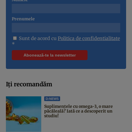
Prenumele
Sunt de acord cu
Politica de confidentialitate
*
Iți recomandăm
D:NEWS
Suplimentele cu omega-3, o mare
păcăleală? Iată ce a descoperit un
studiu!