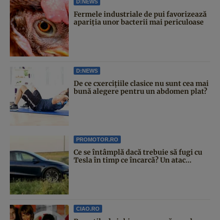
D:NEWS
Fermele industriale de pui favorizează
apariția unor bacterii mai periculoase
D:NEWS
De ce cxercițiile clasice nu sunt cea mai
bună alegere pentru un abdomen plat?
PROMOTOR.RO
Ce se întâmplă dacă trebuie să fugi cu
Tesla în timp ce încarcă? Un atac...
CIAO.RO