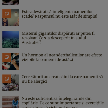
Este adevărat că inteligența oamenilor
scade? Răspunsul nu este atât de simplu!
Misterul giganților dispăruți ar putea fi
rezolvat! Ce s-a descoperit în sudul
Australiei?
Un hormon al neanderthalienilor are efecte
vizibile la oamenii de astăzi
Cercetătorii au creat câini la care oamenii să
nu fie alergici
Nu este suficient să înțelegi rănile din
copilărie. De ce sunt importante și exercițiile
care calmează sistemul nervos