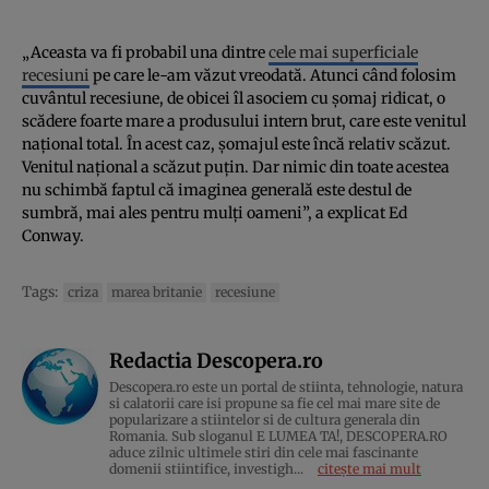
„Aceasta va fi probabil una dintre
cele mai superficiale
recesiuni
pe care le-am văzut vreodată. Atunci când folosim
cuvântul recesiune, de obicei îl asociem cu șomaj ridicat, o
scădere foarte mare a produsului intern brut, care este venitul
național total. În acest caz, șomajul este încă relativ scăzut.
Venitul național a scăzut puțin. Dar nimic din toate acestea
nu schimbă faptul că imaginea generală este destul de
sumbră, mai ales pentru mulți oameni”, a explicat Ed
Conway.
Tags:
criza
marea britanie
recesiune
Redactia Descopera.ro
Descopera.ro este un portal de stiinta, tehnologie, natura
si calatorii care isi propune sa fie cel mai mare site de
popularizare a stiintelor si de cultura generala din
Romania. Sub sloganul E LUMEA TA!, DESCOPERA.RO
aduce zilnic ultimele stiri din cele mai fascinante
domenii stiintifice, investigh...
citește mai mult