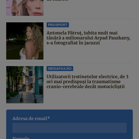
PROSPORT
Antonela Pătruț, iubita mult mai
tânără a milionarului Arpad Paszkany,
s-a fotografiat în jacuzzi
MEDIAFAX.RO
Utilizatorii trotinetelor electrice, de 3
ori mai predispuși la traumatisme
cranio-cerebrale decât motocicliștii
Adresa de email*
Numele