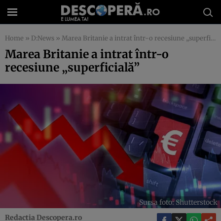
Home
»
D:News
»
Marea Britanie a intrat într-o recesiune „superficială”
Marea Britanie a intrat într-o
recesiune „superficială”
Sursa foto: Shutterstock
Redactia Descopera.ro