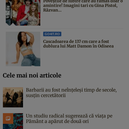
Poveştile de iubire care au rămas doar o
amintire! Imagini tari cu Gina Pistol,
Răzvan...
GO4IT.RO
Cascadoarea de 137 cm care a fost
dublura lui Matt Damon în Odiseea
Cele mai noi articole
Barbarii au fost neînțeleși timp de secole,
susțin cercetătorii
Un studiu radical sugerează că viața pe
Pământ a apărut de două ori