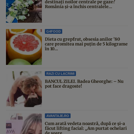
destinați noilor centrale pe gaze?
România și-a închis centralele...
G4FOOD
Dieta cu grepfrut, obsesia anilor ’80
care promitea mai puțin de 5 kilograme
în 10...
RAZI CU LACRIMI
BANCUL ZILEI. Badea Gheorghe: – Nu
pot face dragoste!
AVANTAJE.RO
Cum arată vedeta noastră, după ce și-a
făcut lifting facial: „Am purtat ochelari
de soare...