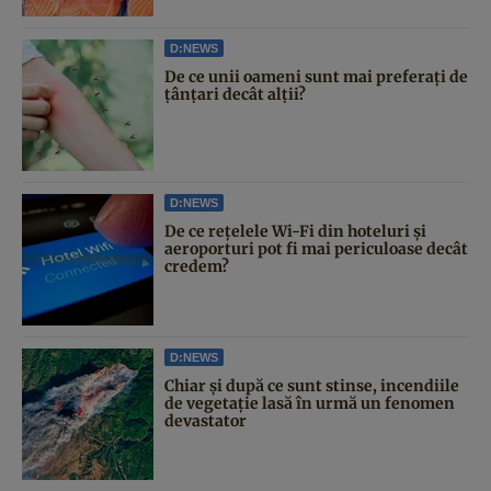
D:NEWS
De ce unii oameni sunt mai preferați de
țânțari decât alții?
D:NEWS
De ce rețelele Wi-Fi din hoteluri și
aeroporturi pot fi mai periculoase decât
credem?
D:NEWS
Chiar și după ce sunt stinse, incendiile
de vegetație lasă în urmă un fenomen
devastator