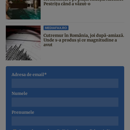
Pestrițu când a văzut-o
MEDIAFAX.RO
Cutremur în România, joi după-amiază.
Unde s-a produs și ce magnitudine a
avut
Adresa de email*
Numele
Prenumele