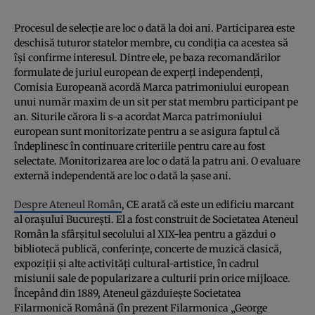
Procesul de selecție are loc o dată la doi ani. Participarea este
deschisă tuturor statelor membre, cu condiția ca acestea să
își confirme interesul. Dintre ele, pe baza recomandărilor
formulate de juriul european de experți independenți,
Comisia Europeană acordă Marca patrimoniului european
unui număr maxim de un sit per stat membru participant pe
an. Siturile cărora li s-a acordat Marca patrimoniului
european sunt monitorizate pentru a se asigura faptul că
îndeplinesc în continuare criteriile pentru care au fost
selectate. Monitorizarea are loc o dată la patru ani. O evaluare
externă independentă are loc o dată la șase ani.
Despre Ateneul Român
, CE arată că este un edificiu marcant
al orașului București. El a fost construit de Societatea Ateneul
Român la sfârșitul secolului al XIX-lea pentru a găzdui o
bibliotecă publică, conferințe, concerte de muzică clasică,
expoziții și alte activități cultural-artistice, în cadrul
misiunii sale de popularizare a culturii prin orice mijloace.
Începând din 1889, Ateneul găzduiește Societatea
Filarmonică Română (în prezent Filarmonica „George