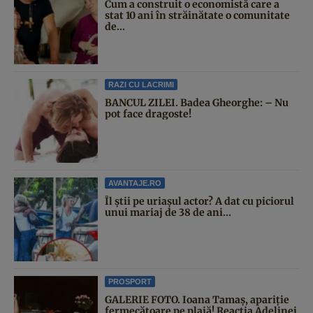
Cum a construit o economistă care a
stat 10 ani în străinătate o comunitate
de...
RAZI CU LACRIMI
BANCUL ZILEI. Badea Gheorghe: – Nu
pot face dragoste!
AVANTAJE.RO
Îl știi pe uriașul actor? A dat cu piciorul
unui mariaj de 38 de ani...
PROSPORT
GALERIE FOTO. Ioana Tamaş, apariție
fermecătoare pe plajă! Reacția Adelinei