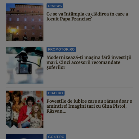
D:NEWS
Ce se va întâmpla cu clădirea în care a
locuit Papa Francisc?
PROMOTOR.RO
Modernizează-ți mașina fără investiții
mari. Cinci accesorii recomandate
șoferilor
CIAO.RO
Poveştile de iubire care au rămas doar o
amintire! Imagini tari cu Gina Pistol,
Răzvan...
GO4IT.RO