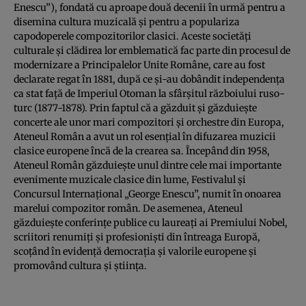
Enescu”), fondată cu aproape două decenii în urmă pentru a
disemina cultura muzicală și pentru a populariza
capodoperele compozitorilor clasici. Aceste societăți
culturale și clădirea lor emblematică fac parte din procesul de
modernizare a Principalelor Unite Române, care au fost
declarate regat în 1881, după ce și-au dobândit independența
ca stat față de Imperiul Otoman la sfârșitul războiului ruso-
turc (1877-1878). Prin faptul că a găzduit și găzduiește
concerte ale unor mari compozitori și orchestre din Europa,
Ateneul Român a avut un rol esențial în difuzarea muzicii
clasice europene încă de la crearea sa. Începând din 1958,
Ateneul Român găzduiește unul dintre cele mai importante
evenimente muzicale clasice din lume, Festivalul și
Concursul Internațional „George Enescu”, numit în onoarea
marelui compozitor român. De asemenea, Ateneul
găzduiește conferințe publice cu laureați ai Premiului Nobel,
scriitori renumiți și profesioniști din întreaga Europă,
scoțând în evidență democrația și valorile europene și
promovând cultura și știința.