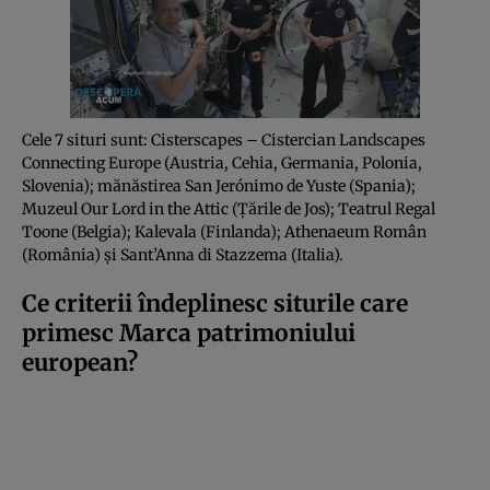
Cele 7 situri sunt: Cisterscapes – Cistercian Landscapes
Connecting Europe (Austria, Cehia, Germania, Polonia,
Slovenia); mănăstirea San Jerónimo de Yuste (Spania);
Muzeul Our Lord in the Attic (Țările de Jos); Teatrul Regal
Toone (Belgia); Kalevala (Finlanda); Athenaeum Român
(România) și Sant’Anna di Stazzema (Italia).
Ce criterii îndeplinesc siturile care
primesc Marca patrimoniului
european?