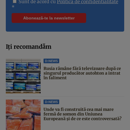
Sunt de acord cu
Politica de confidentialitate
*
Iți recomandăm
D:NEWS
Rusia rămâne fără televizoare după ce
singurul producător autohton a intrat
în faliment
D:NEWS
Unde va fi construită cea mai mare
fermă de somon din Uniunea
Europeană și de ce este controversată?