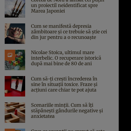
un proiectil neidentificat spre
Marea Japoniei
Cum se manifestă depresia
zâmbitoare și ce trebuie să știe cei
din jur pentru a o recunoaște
Nicolae Stoica, ultimul mare
interbelic. O recuperare istorică
după mai bine de 80 de ani
Cum să-ți crești încrederea în
sine în situații toxice. Fraze și
acțiuni care chiar te pot ajuta
Scenariile minții. Cum să îți
stăpânești gândurile negative și
anxietatea