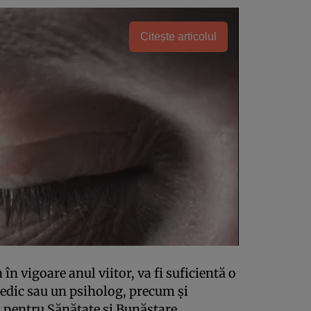
Citește articolul
 în vigoare anul viitor, va fi suficientă o
edic sau un psiholog, precum și
 pentru Sănătate și Bunăstare.