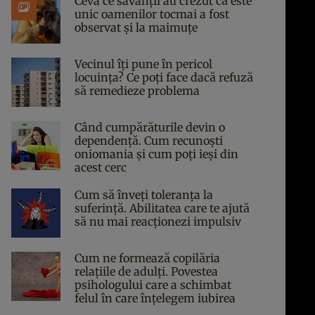
Ceva ce savanții au crezut că este
unic oamenilor tocmai a fost
observat și la maimuțe
Vecinul îți pune în pericol
locuința? Ce poți face dacă refuză
să remedieze problema
Când cumpărăturile devin o
dependență. Cum recunoști
oniomania și cum poți ieși din
acest cerc
Cum să înveți toleranța la
suferință. Abilitatea care te ajută
să nu mai reacționezi impulsiv
Cum ne formează copilăria
relațiile de adulți. Povestea
psihologului care a schimbat
felul în care înțelegem iubirea