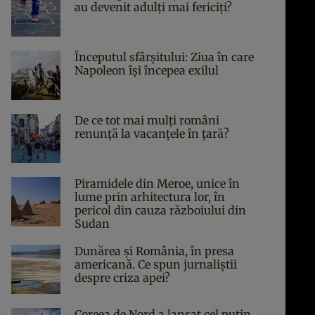
au devenit adulți mai fericiți?
Începutul sfârşitului: Ziua în care
Napoleon îşi începea exilul
De ce tot mai mulți români
renunță la vacanțele în țară?
Piramidele din Meroe, unice în
lume prin arhitectura lor, în
pericol din cauza războiului din
Sudan
Dunărea și România, în presa
americană. Ce spun jurnaliștii
despre criza apei?
Coreea de Nord a lansat cel puțin