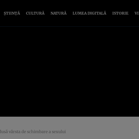
ȘTIINȚĂ
CULTURĂ
NATURĂ
LUMEA DIGITALĂ
ISTORIE
V
edusă vârsta de schimbare a sexului