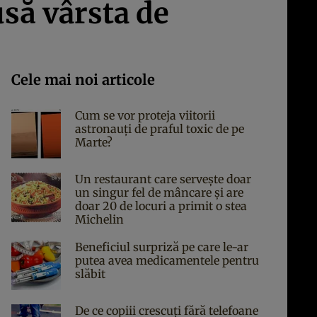
usă vârsta de
Cele mai noi articole
Cum se vor proteja viitorii
astronauți de praful toxic de pe
Marte?
Un restaurant care servește doar
un singur fel de mâncare și are
doar 20 de locuri a primit o stea
Michelin
Beneficiul surpriză pe care le-ar
putea avea medicamentele pentru
slăbit
De ce copiii crescuți fără telefoane