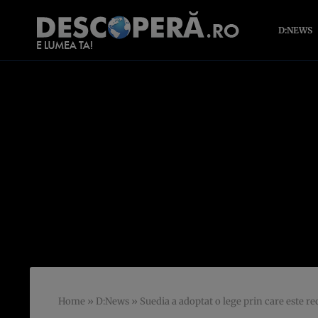
D:NEWS
Home
»
D:News
»
Suedia a adoptat o lege prin care este r