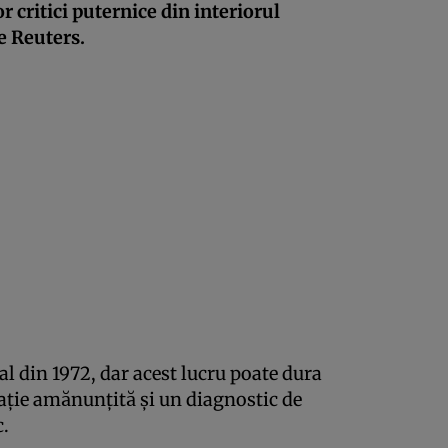
or critici puternice din interiorul
e Reuters.
l din 1972, dar acest lucru poate dura
gație amănunțită și un diagnostic de
c.