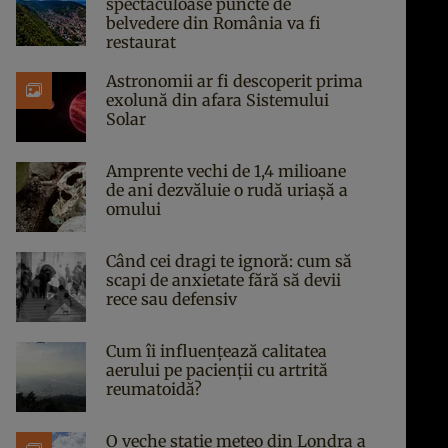
spectaculoase puncte de
belvedere din România va fi
restaurat
Astronomii ar fi descoperit prima
exolună din afara Sistemului
Solar
Amprente vechi de 1,4 milioane
de ani dezvăluie o rudă uriașă a
omului
Când cei dragi te ignoră: cum să
scapi de anxietate fără să devii
rece sau defensiv
Cum îi influențează calitatea
aerului pe pacienții cu artrită
reumatoidă?
O veche stație meteo din Londra a