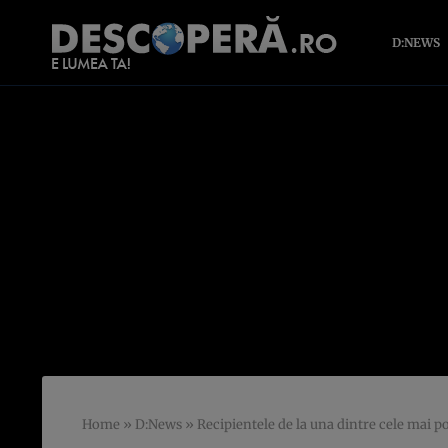
D:NEWS
Home
»
D:News
»
Recipientele de la una dintre cele mai p