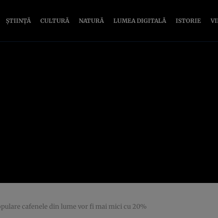
ȘTIINȚĂ
CULTURĂ
NATURĂ
LUMEA DIGITALĂ
ISTORIE
V
opulare cafenele din lume vor fi mai mici cu 20%