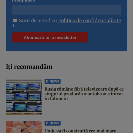
Prenumele
Sunt de acord cu
Politica de confidentialitate
*
Iți recomandăm
D:NEWS
Rusia rămâne fără televizoare după ce
singurul producător autohton a intrat
în faliment
D:NEWS
Unde va fi construită cea mai mare