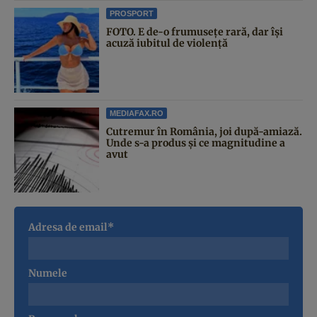
PROSPORT
FOTO. E de-o frumusețe rară, dar își
acuză iubitul de violență
MEDIAFAX.RO
Cutremur în România, joi după-amiază.
Unde s-a produs și ce magnitudine a
avut
Adresa de email*
Numele