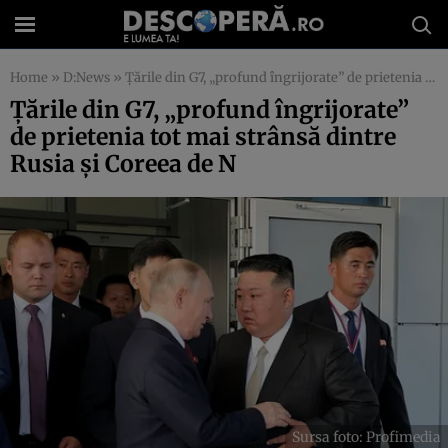
Home
»
D:News
»
Țările din G7, „profund îngrijorate” de prietenia tot mai strânsă dintre Rusia și Coreea de N
Țările din G7, „profund îngrijorate”
de prietenia tot mai strânsă dintre
Rusia și Coreea de N
Sursa foto: Profimedia