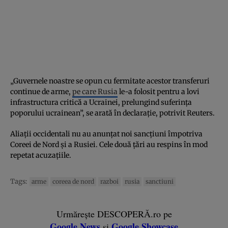
„Guvernele noastre se opun cu fermitate acestor transferuri
continue de arme,
pe care Rusia
le-a folosit pentru a lovi
infrastructura critică a Ucrainei, prelungind suferința
poporului ucrainean”, se arată în declarație, potrivit Reuters.
Aliații occidentali nu au anunțat noi sancțiuni împotriva
Coreei de Nord și a Rusiei. Cele două țări au respins în mod
repetat acuzațiile.
Tags:
arme
coreea de nord
razboi
rusia
sanctiuni
Urmărește DESCOPERĂ.ro pe
Google News
Google Showcase
și