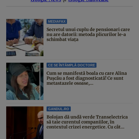
MEDIAFAX
Secretul unui cuplu de pensionari care
nu are datorii: metoda plicurilor le-a
schimbat viața
CE SE ÎNTÂMPLĂ DOCTORE
Cum se manifestă boala cu care Alina
Pușcău a fost diagnosticată! Ce sunt
metastazele osoase,...
GANDUL.RO
Bolojan dă undă verde Transelectrica
să taie curentul companiilor, în
contextul crizei energetice. Cu cât...