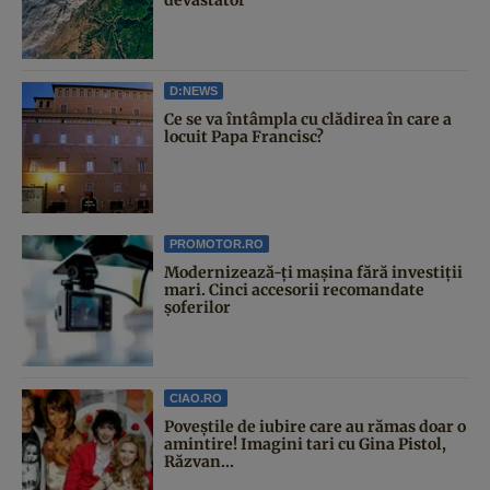
D:NEWS
Ce se va întâmpla cu clădirea în care a
locuit Papa Francisc?
PROMOTOR.RO
Modernizează-ți mașina fără investiții
mari. Cinci accesorii recomandate
șoferilor
CIAO.RO
Poveştile de iubire care au rămas doar o
amintire! Imagini tari cu Gina Pistol,
Răzvan...