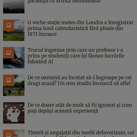
pacienții cu artrită reumatoidă?
O veche stație meteo din Londra a înregistrat
prima lună calendaristică fără ploaie din
1871 încoace
Trucul ingenios prin care un profesor i-a
prins pe studenții care își făceau lucrările
folosind AI
De ce oamenii au încetat să-i îngroape pe cei
dragi acasă? Un nou studiu încearcă să afle!
De ce doare atât de mult să fii ignorat și cum
poți depăși această experiență
Tinerii și angajații din medii defavorizate, cei