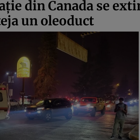
ație din Canada se ext
teja un oleoduct