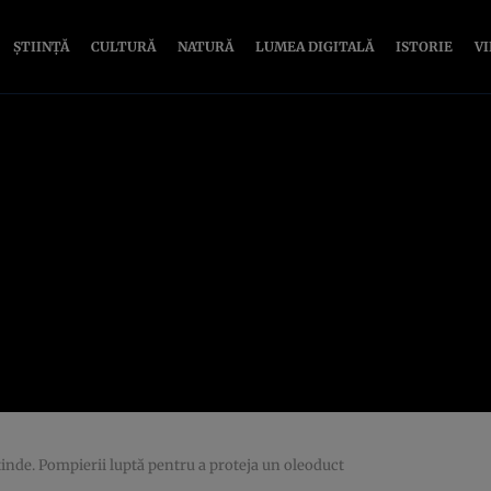
ȘTIINȚĂ
CULTURĂ
NATURĂ
LUMEA DIGITALĂ
ISTORIE
V
tinde. Pompierii luptă pentru a proteja un oleoduct