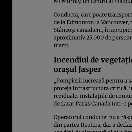
McMurray, un centru al nisipuri
Conducta, care poate transporta
de la Edmonton la Vancouver, 
Stâncoși canadieni, în apropiere
aproximativ 25.000 de persoane
marți.
Incendiul de vegetați
orașul Jasper
„Pompierii lucrează pentru a sa
proteja infrastructura critică, 
reziduale, instalațiile de com
declarat Parks Canada într-o p
Operatorul conductei nu a răsp
din partea Reuters, dar a decla