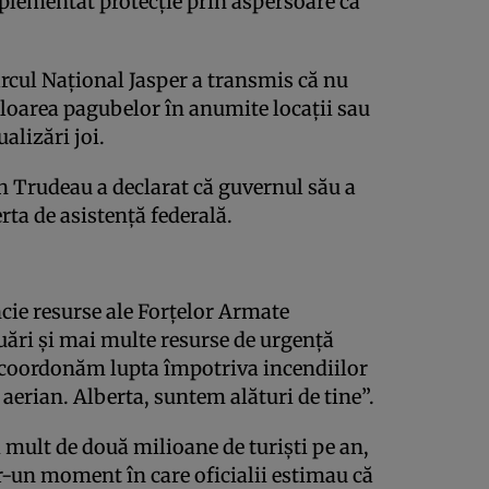
mplementat protecție prin aspersoare ca
Parcul Național Jasper a transmis că nu
ploarea pagubelor în anumite locații sau
ualizări joi.
 Trudeau a declarat că guvernul său a
rta de asistență federală.
ie resurse ale Forțelor Armate
uări și mai multe resurse de urgență
i coordonăm lupta împotriva incendiilor
 aerian. Alberta, suntem alături de tine”.
i mult de două milioane de turiști pe an,
tr-un moment în care oficialii estimau că