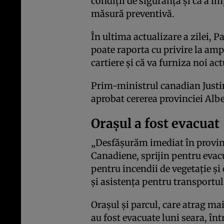
condiții de siguranță și că a i
măsură preventivă.
În ultima actualizare a zilei, 
poate raporta cu privire la am
cartiere și că va furniza noi act
Prim-ministrul canadian Justin
aprobat cererea provinciei Albe
Orașul a fost evacuat
„Desfășurăm imediat în provinc
Canadiene, sprijin pentru evac
pentru incendii de vegetație ș
și asistența pentru transportul
Orașul și parcul, care atrag ma
au fost evacuate luni seara, în