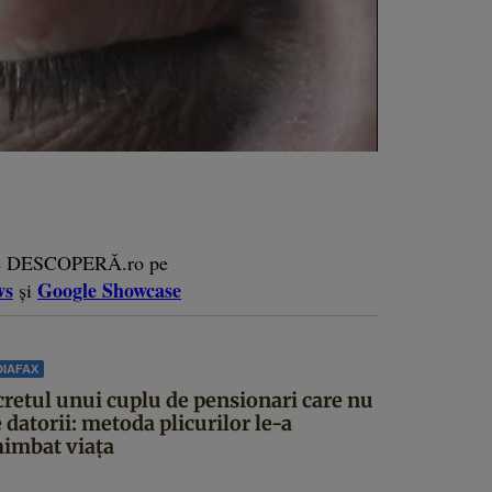
e DESCOPERĂ.ro pe
ws
Google Showcase
și
IAFAX
cretul unui cuplu de pensionari care nu
 datorii: metoda plicurilor le-a
himbat viața