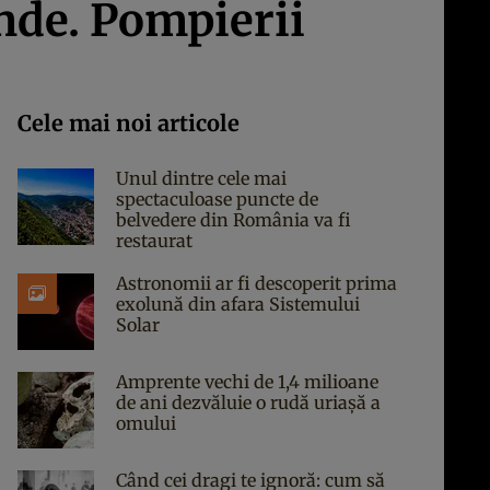
inde. Pompierii
Cele mai noi articole
Unul dintre cele mai
spectaculoase puncte de
belvedere din România va fi
restaurat
Astronomii ar fi descoperit prima
exolună din afara Sistemului
Solar
Amprente vechi de 1,4 milioane
de ani dezvăluie o rudă uriașă a
omului
Când cei dragi te ignoră: cum să