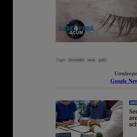
Tags:
incendiu
oras
parc
Urmăreșt
Google Ne
MED
Se
are
sc