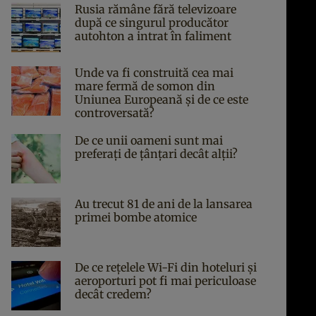
Rusia rămâne fără televizoare
după ce singurul producător
autohton a intrat în faliment
Unde va fi construită cea mai
mare fermă de somon din
Uniunea Europeană și de ce este
controversată?
De ce unii oameni sunt mai
preferați de țânțari decât alții?
Au trecut 81 de ani de la lansarea
primei bombe atomice
De ce rețelele Wi-Fi din hoteluri și
aeroporturi pot fi mai periculoase
decât credem?