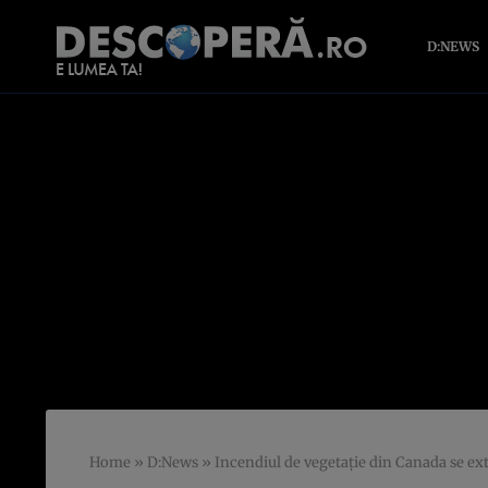
D:NEWS
Home
»
D:News
»
Incendiul de vegetație din Canada se ex