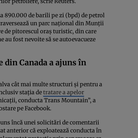
lor petroliere, scrie Reuters.
 890.000 de barili pe zi (bpd) de petrol
traversează un parc național din Munții
 de pitorescul oraș turistic, din care
 au fost nevoite să se autoevacueze
e din Canada a ajuns în
lva cât mai multe structuri și pentru a
inclusiv stația de
tratare a apelor
unicații, conducta Trans Mountain”, a
ostare pe Facebook.
uns încă unei solicitări de comentarii
rat anterior că exploatează conducta în