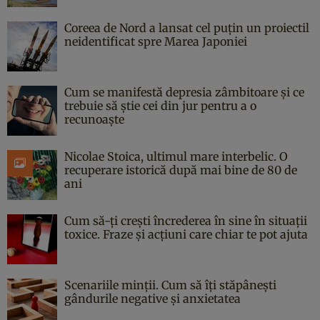
Coreea de Nord a lansat cel puțin un proiectil
neidentificat spre Marea Japoniei
Cum se manifestă depresia zâmbitoare și ce
trebuie să știe cei din jur pentru a o
recunoaște
Nicolae Stoica, ultimul mare interbelic. O
recuperare istorică după mai bine de 80 de
ani
Cum să-ți crești încrederea în sine în situații
toxice. Fraze și acțiuni care chiar te pot ajuta
Scenariile minții. Cum să îți stăpânești
gândurile negative și anxietatea