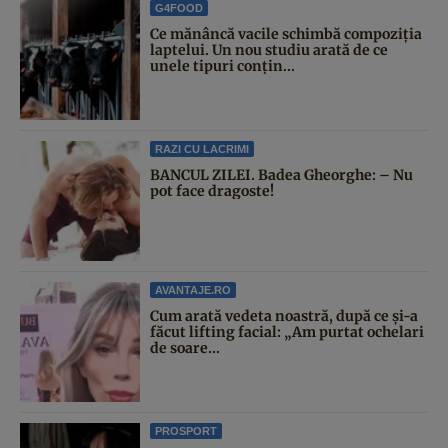
G4FOOD
Ce mănâncă vacile schimbă compoziția
laptelui. Un nou studiu arată de ce
unele tipuri conțin...
RAZI CU LACRIMI
BANCUL ZILEI. Badea Gheorghe: – Nu
pot face dragoste!
AVANTAJE.RO
Cum arată vedeta noastră, după ce și-a
făcut lifting facial: „Am purtat ochelari
de soare...
PROSPORT