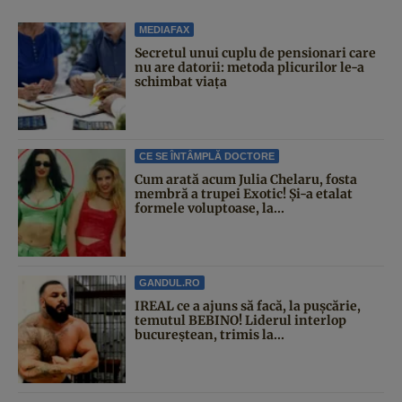
MEDIAFAX
Secretul unui cuplu de pensionari care
nu are datorii: metoda plicurilor le-a
schimbat viața
CE SE ÎNTÂMPLĂ DOCTORE
Cum arată acum Julia Chelaru, fosta
membră a trupei Exotic! Și-a etalat
formele voluptoase, la...
GANDUL.RO
IREAL ce a ajuns să facă, la pușcărie,
temutul BEBINO! Liderul interlop
bucureștean, trimis la...