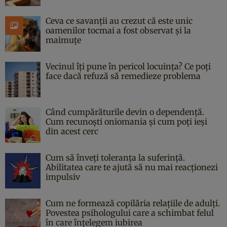
Ceva ce savanții au crezut că este unic
oamenilor tocmai a fost observat și la
maimuțe
Vecinul îți pune în pericol locuința? Ce poți
face dacă refuză să remedieze problema
Când cumpărăturile devin o dependență.
Cum recunoști oniomania și cum poți ieși
din acest cerc
Cum să înveți toleranța la suferință.
Abilitatea care te ajută să nu mai reacționezi
impulsiv
Cum ne formează copilăria relațiile de adulți.
Povestea psihologului care a schimbat felul
în care înțelegem iubirea