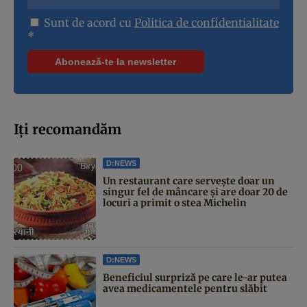
Sunt de acord cu
Politica de confidentialitate
*
Iți recomandăm
D:NEWS
Un restaurant care servește doar un
singur fel de mâncare și are doar 20 de
locuri a primit o stea Michelin
D:NEWS
Beneficiul surpriză pe care le-ar putea
avea medicamentele pentru slăbit