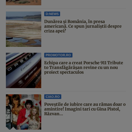
D:NEWS
Dunărea și România, în presa
americană. Ce spun jurnaliștii despre
criza apei?
PROMOTOR.RO
Echipa care a creat Porsche 911 Tribute
to Transfăgărășan revine cu un nou
proiect spectaculos
CIAO.RO
Poveştile de iubire care au rămas doar o
amintire! Imagini tari cu Gina Pistol,
Răzvan...