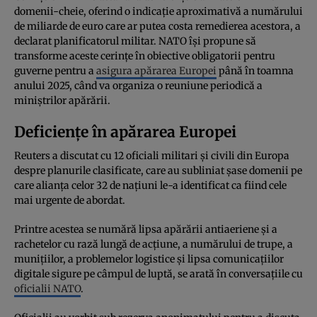
domenii-cheie, oferind o indicație aproximativă a numărului
de miliarde de euro care ar putea costa remedierea acestora, a
declarat planificatorul militar. NATO își propune să
transforme aceste cerințe în obiective obligatorii pentru
guverne pentru a
asigura apărarea Europei
până în toamna
anului 2025, când va organiza o reuniune periodică a
miniștrilor apărării.
Deficiențe în apărarea Europei
Reuters a discutat cu 12 oficiali militari și civili din Europa
despre planurile clasificate, care au subliniat șase domenii pe
care alianța celor 32 de națiuni le-a identificat ca fiind cele
mai urgente de abordat.
Printre acestea se numără lipsa apărării antiaeriene și a
rachetelor cu rază lungă de acțiune, a numărului de trupe, a
munițiilor, a problemelor logistice și lipsa comunicațiilor
digitale sigure pe câmpul de luptă, se arată în conversațiile cu
oficialii NATO
.