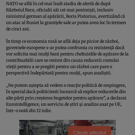
NATO se află în cel mai înalt stadiu de alertă de după
Războiul Rece, oficialii săi cei mai pesimiști, inclusiv
ministrul german al apărării, Boris Pistorius, avertizând că
un atac al Rusiei la granițele sale ar putea avea loc în termen
de cinci ani.
În timp ce economia rusă se află deja pe picior de război,
guvernele europene s-ar putea confrunta cu rezistență dacă
vor solicita mai mulți bani pentru cheltuielile de apărare de la
contribuabilii care se resimt din cauza reducerii costului
vieții pentru a se pregăti pentru un război care pare o
perspectivă îndepărtată pentru mulți, spun analiștii.
„Ne putem aștepta să vedem o reacție politică de respingere,
în special dacă politicienii încearcă să explice reducerile din
alte părți prin creșterea bugetelor pentru apărare”, a declarat
Eurointelligence, un serviciu de știri și analize axat pe UE,
într-o notă din 12 iulie.
Citește articolul