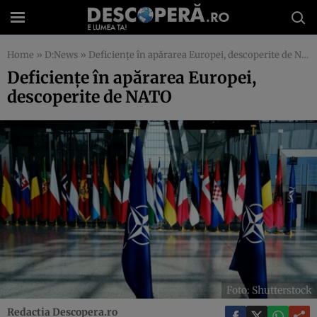
Home
»
D:News
»
Deficiențe în apărarea Europei, descoperite de NATO
Deficiențe în apărarea Europei,
descoperite de NATO
Foto: Shutterstock
Redactia Descopera.ro