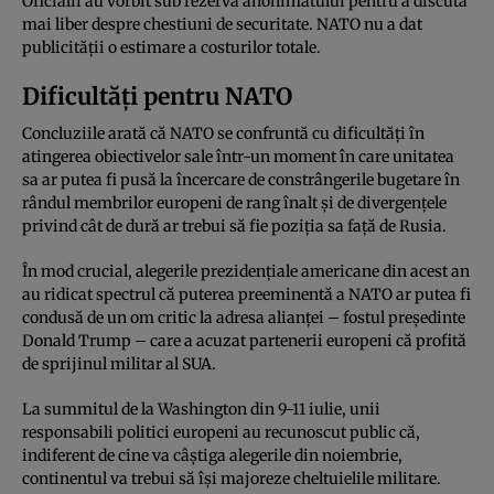
Oficialii au vorbit sub rezerva anonimatului pentru a discuta
mai liber despre chestiuni de securitate. NATO nu a dat
publicității o estimare a costurilor totale.
Dificultăți pentru NATO
Concluziile arată că NATO se confruntă cu dificultăți în
atingerea obiectivelor sale într-un moment în care unitatea
sa ar putea fi pusă la încercare de constrângerile bugetare în
rândul membrilor europeni de rang înalt și de divergențele
privind cât de dură ar trebui să fie poziția sa față de Rusia.
În mod crucial, alegerile prezidențiale americane din acest an
au ridicat spectrul că puterea preeminentă a NATO ar putea fi
condusă de un om critic la adresa alianței – fostul președinte
Donald Trump – care a acuzat partenerii europeni că profită
de sprijinul militar al SUA.
La summitul de la Washington din 9-11 iulie, unii
responsabili politici europeni au recunoscut public că,
indiferent de cine va câștiga alegerile din noiembrie,
continentul va trebui să își majoreze cheltuielile militare.