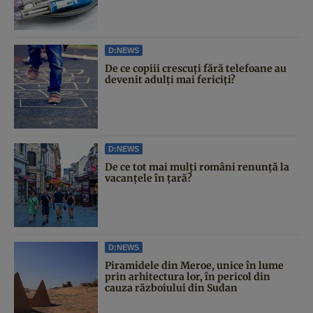
D:NEWS
De ce copiii crescuți fără telefoane au
devenit adulți mai fericiți?
D:NEWS
De ce tot mai mulți români renunță la
vacanțele în țară?
D:NEWS
Piramidele din Meroe, unice în lume
prin arhitectura lor, în pericol din
cauza războiului din Sudan