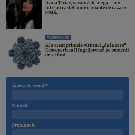
Ioana Țiriac, vacanță de mega – lux
într-un castel unde o noapte de cazare
costă...
MEDIAFAX.RO
AI a creat primele virusuri „de la zero”.
Descoperirea îi îngrijorează pe oamenii
de știință
Adresa de email*
Numele
Prenumele