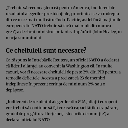
„Trebuie să recunoaștem că pentru America, indiferent de
rezultatul alegerilor prezidențiale, prioritatea se va îndrepta
din ce în ce mai mult către Indo-Pacific, astfel încât națiunile
europene din NATO trebuie să facă mai mult din munca
grea”, a declarat ministrul britanic al apărării, John Healey, în
marja summitului.
Ce cheltuieli sunt necesare?
Ca răspuns la întrebările Reuters, un oficial NATO a declarat
că liderii alianței au convenit la Washington că, în multe
cazuri, vor fi necesare cheltuieli de peste 2% din PIB pentru a
remedia deficitele. Acesta a precizat că 23 de membri
îndeplinesc în prezent cerința de mininum 2% sau o
depășesc.
„Indiferent de rezultatul alegerilor din SUA, aliații europeni
vor trebui să continue să își crească capacitățile de apărare,
gradul de pregătire al forțelor și stocurile de muniție”, a
declarat oficialul NATO.