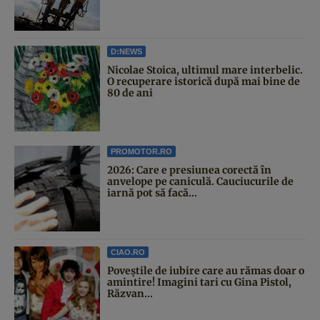
D:NEWS
Nicolae Stoica, ultimul mare interbelic.
O recuperare istorică după mai bine de
80 de ani
PROMOTOR.RO
2026: Care e presiunea corectă în
anvelope pe caniculă. Cauciucurile de
iarnă pot să facă...
CIAO.RO
Poveştile de iubire care au rămas doar o
amintire! Imagini tari cu Gina Pistol,
Răzvan...