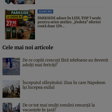
GO4IT.RO
PARKSIDE aduce în LIDL TOP 7 scule
pentru orice atelier. „Vedeta” ofertei
costă doar 129...
Cele mai noi articole
De ce copiii crescuți fără telefoane au devenit
adulți mai fericiți?
Începutul sfârşitului: Ziua în care Napoleon
îşi începea exilul
De ce tot mai mulți români renunță la
vacanțele în țară?