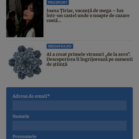
PROSPORT
Ioana Țiriac, vacanță de mega – lux
într-un castel unde o noapte de cazare
costă...
MEDIAFAX.RO
AI a creat primele virusuri „de la zero”.
Descoperirea îi îngrijorează pe oamenii
de știință
Adresa de email*
Numele
Prenumele