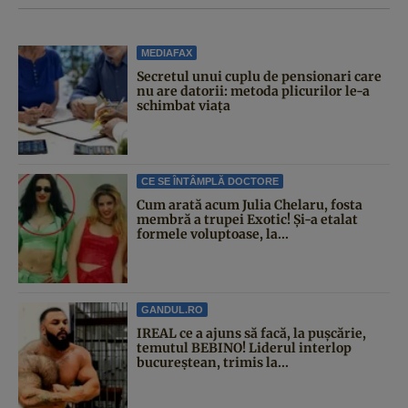
MEDIAFAX
Secretul unui cuplu de pensionari care
nu are datorii: metoda plicurilor le-a
schimbat viața
CE SE ÎNTÂMPLĂ DOCTORE
Cum arată acum Julia Chelaru, fosta
membră a trupei Exotic! Și-a etalat
formele voluptoase, la...
GANDUL.RO
IREAL ce a ajuns să facă, la pușcărie,
temutul BEBINO! Liderul interlop
bucureștean, trimis la...