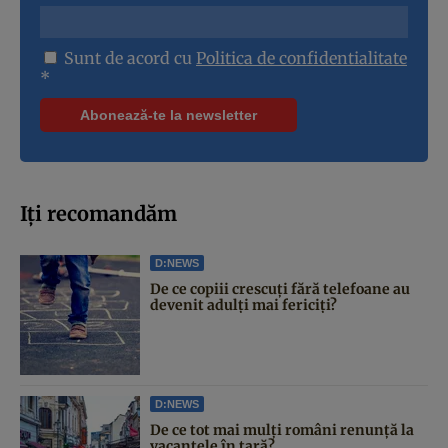
Sunt de acord cu
Politica de confidentialitate
*
Iți recomandăm
D:NEWS
De ce copiii crescuți fără telefoane au
devenit adulți mai fericiți?
D:NEWS
De ce tot mai mulți români renunță la
vacanțele în țară?