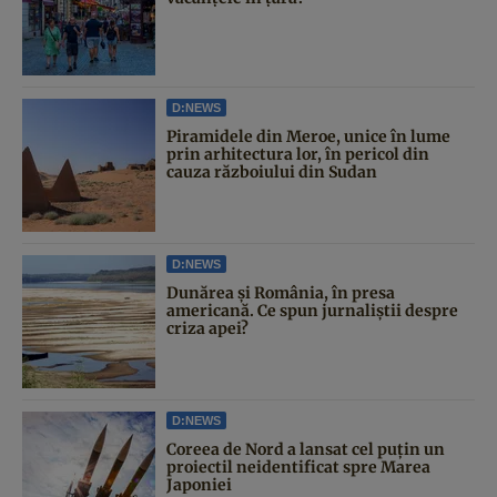
D:NEWS
Piramidele din Meroe, unice în lume
prin arhitectura lor, în pericol din
cauza războiului din Sudan
D:NEWS
Dunărea și România, în presa
americană. Ce spun jurnaliștii despre
criza apei?
D:NEWS
Coreea de Nord a lansat cel puțin un
proiectil neidentificat spre Marea
Japoniei