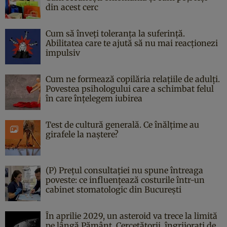
din acest cerc
Cum să înveți toleranța la suferință.
Abilitatea care te ajută să nu mai reacționezi
impulsiv
Cum ne formează copilăria relațiile de adulți.
Povestea psihologului care a schimbat felul
în care înțelegem iubirea
Test de cultură generală. Ce înălțime au
girafele la naștere?
(P) Prețul consultației nu spune întreaga
poveste: ce influențează costurile într-un
cabinet stomatologic din București
În aprilie 2029, un asteroid va trece la limită
pe lângă Pământ. Cercetătorii, îngrijorați de