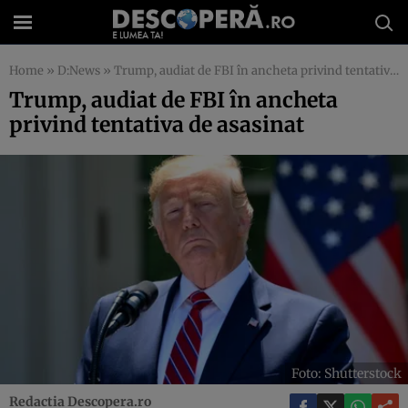
Home
»
D:News
»
Trump, audiat de FBI în ancheta privind tentativa de asasinat
Trump, audiat de FBI în ancheta
privind tentativa de asasinat
Foto: Shutterstock
Redactia Descopera.ro