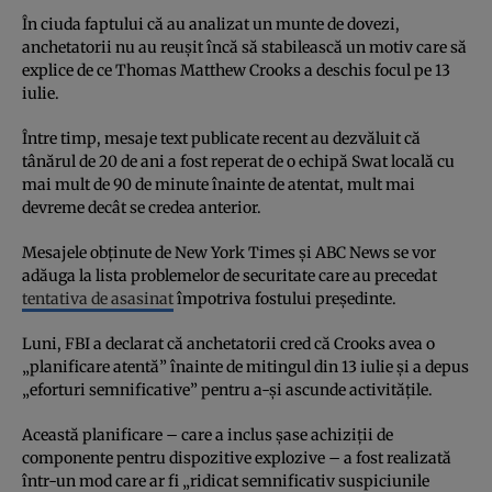
În ciuda faptului că au analizat un munte de dovezi,
anchetatorii nu au reușit încă să stabilească un motiv care să
explice de ce Thomas Matthew Crooks a deschis focul pe 13
iulie.
Între timp, mesaje text publicate recent au dezvăluit că
tânărul de 20 de ani a fost reperat de o echipă Swat locală cu
mai mult de 90 de minute înainte de atentat, mult mai
devreme decât se credea anterior.
Mesajele obținute de New York Times și ABC News se vor
adăuga la lista problemelor de securitate care au precedat
tentativa de asasinat
împotriva fostului președinte.
Luni, FBI a declarat că anchetatorii cred că Crooks avea o
„planificare atentă” înainte de mitingul din 13 iulie și a depus
„eforturi semnificative” pentru a-și ascunde activitățile.
Această planificare – care a inclus șase achiziții de
componente pentru dispozitive explozive – a fost realizată
într-un mod care ar fi „ridicat semnificativ suspiciunile