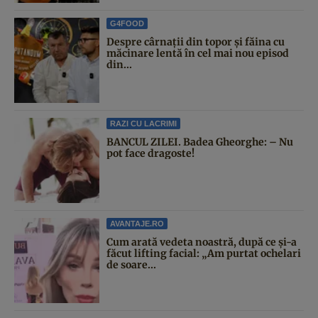
G4FOOD
Despre cârnații din topor și făina cu
măcinare lentă în cel mai nou episod
din...
RAZI CU LACRIMI
BANCUL ZILEI. Badea Gheorghe: – Nu
pot face dragoste!
AVANTAJE.RO
Cum arată vedeta noastră, după ce și-a
făcut lifting facial: „Am purtat ochelari
de soare...