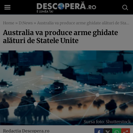
Home
»
D:News
»
Australia va produce arme ghidate alături de Statele Unite
Australia va produce arme ghidate
alături de Statele Unite
Sursa foto: Shutterstock
Redactia Descopera.ro