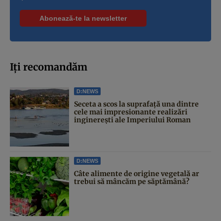
Iți recomandăm
D:NEWS
Seceta a scos la suprafață una dintre
cele mai impresionante realizări
inginerești ale Imperiului Roman
D:NEWS
Câte alimente de origine vegetală ar
trebui să mâncăm pe săptămână?