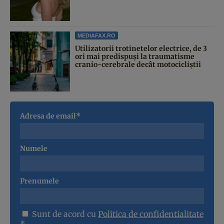
MEDIAFAX.RO
Utilizatorii trotinetelor electrice, de 3
ori mai predispuși la traumatisme
cranio-cerebrale decât motocicliștii
Adresa de email*
Numele
Prenumele
Sunt de acord cu
Politica de confidentialitate
*