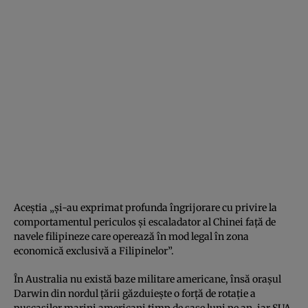
Aceștia „și-au exprimat profunda îngrijorare cu privire la
comportamentul periculos și escaladator al Chinei față de
navele filipineze care operează în mod legal în zona
economică exclusivă a Filipinelor”.
În Australia nu există baze militare americane, însă orașul
Darwin din nordul țării găzduiește o forță de rotație a
pușcașilor marini americani timp de șase luni pe an, iar SUA