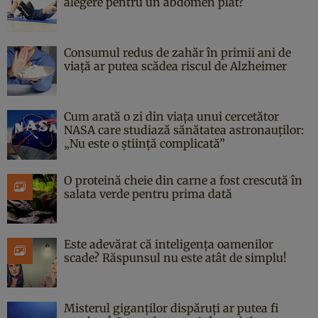
alegere pentru un abdomen plat?
Consumul redus de zahăr în primii ani de
viață ar putea scădea riscul de Alzheimer
Cum arată o zi din viața unui cercetător
NASA care studiază sănătatea astronauților:
„Nu este o știință complicată”
O proteină cheie din carne a fost crescută în
salata verde pentru prima dată
Este adevărat că inteligența oamenilor
scade? Răspunsul nu este atât de simplu!
Misterul giganților dispăruți ar putea fi