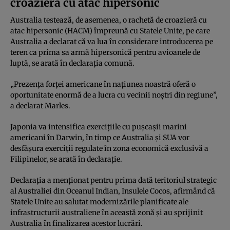
croazieră cu atac hipersonic
Australia testează, de asemenea, o rachetă de croazieră cu
atac hipersonic (HACM) împreună cu Statele Unite, pe care
Australia a declarat că va lua în considerare introducerea pe
teren ca prima sa armă hipersonică pentru avioanele de
luptă, se arată în declarația comună.
„Prezența forței americane în națiunea noastră oferă o
oportunitate enormă de a lucra cu vecinii noștri din regiune”,
a declarat Marles.
Japonia va intensifica exercițiile cu pușcașii marini
americani în Darwin, în timp ce Australia și SUA vor
desfășura exerciții regulate în zona economică exclusivă a
Filipinelor, se arată în declarație.
Declarația a menționat pentru prima dată teritoriul strategic
al Australiei din Oceanul Indian, Insulele Cocos, afirmând că
Statele Unite au salutat modernizările planificate ale
infrastructurii australiene în această zonă și au sprijinit
Australia în finalizarea acestor lucrări.