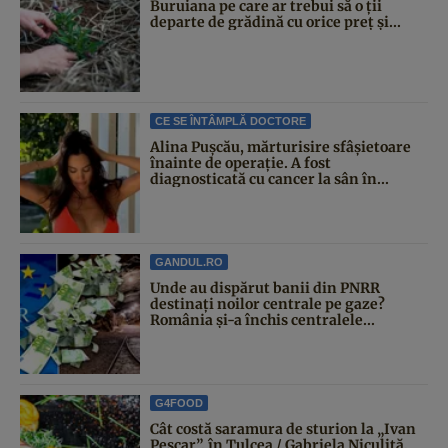
Buruiana pe care ar trebui să o ții
departe de grădină cu orice preț și...
CE SE ÎNTÂMPLĂ DOCTORE
Alina Pușcău, mărturisire sfâșietoare
înainte de operație. A fost
diagnosticată cu cancer la sân în...
GANDUL.RO
Unde au dispărut banii din PNRR
destinați noilor centrale pe gaze?
România și-a închis centralele...
G4FOOD
Cât costă saramura de sturion la „Ivan
Pescar”, în Tulcea / Gabriela Niculiță,