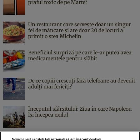
praful toxic de pe Marte?
Un restaurant care servește doar un singur
fel de mâncare și are doar 20 de locuri a
primit o stea Michelin
Beneficiul surpriză pe care le-ar putea avea
medicamentele pentru slăbit
De ce copiii crescuți fără telefoane au devenit
adulți mai fericiți?
Începutul sfârşitului: Ziua în care Napoleon
îşi începea exilul
Nouă ne pasă ca datele tale personale să rămână confidențiale