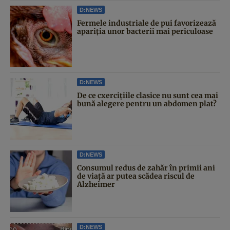
D:NEWS
Fermele industriale de pui favorizează
apariția unor bacterii mai periculoase
D:NEWS
De ce cxercițiile clasice nu sunt cea mai
bună alegere pentru un abdomen plat?
D:NEWS
Consumul redus de zahăr în primii ani
de viață ar putea scădea riscul de
Alzheimer
D:NEWS