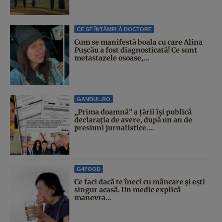
CE SE ÎNTÂMPLĂ DOCTORE
Cum se manifestă boala cu care Alina
Pușcău a fost diagnosticată! Ce sunt
metastazele osoase,...
GANDUL.RO
„Prima doamnă” a țării își publică
declarația de avere, după un an de
presiuni jurnalistice....
G4FOOD
Ce faci dacă te îneci cu mâncare și ești
singur acasă. Un medic explică
manevra...