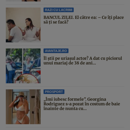
RAZI CU LACRIMI
BANCUL ZILEI. El către ea: – Ce îți place
să ți se facă?
AVANTAJE.RO
Îl știi pe uriașul actor? A dat cu piciorul
unui mariaj de 38 de ani...
PROSPORT
„Îmi iubesc formele”. Georgina
Rodriguez s-a pozat în costum de baie
înainte de nunta cu...