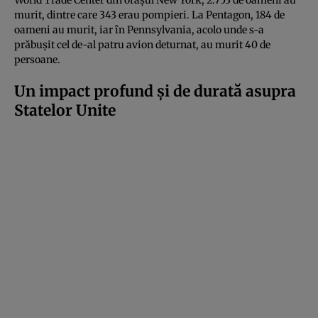
World Trade Center din orașul New York, 2.753 de oameni au
murit, dintre care 343 erau pompieri. La Pentagon, 184 de
oameni au murit, iar în Pennsylvania, acolo unde s-a
prăbușit cel de-al patru avion deturnat, au murit 40 de
persoane.
Un impact profund și de durată asupra
Statelor Unite