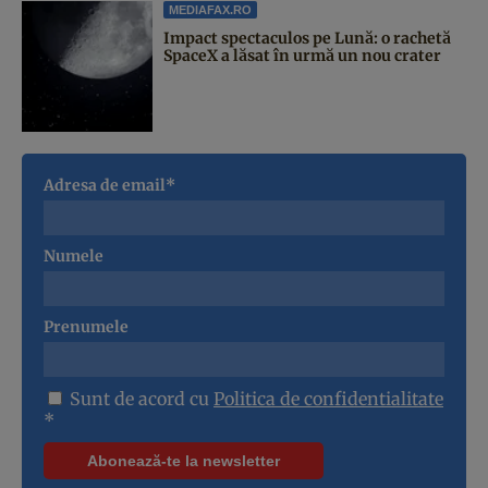
MEDIAFAX.RO
Impact spectaculos pe Lună: o rachetă
SpaceX a lăsat în urmă un nou crater
Adresa de email*
Numele
Prenumele
Sunt de acord cu
Politica de confidentialitate
*