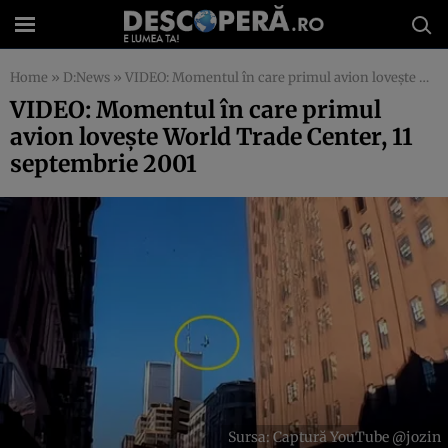
Home
»
D:News
»
VIDEO: Momentul în care primul avion lovește World Trade Center, 11 septembrie 2001
VIDEO: Momentul în care primul
avion lovește World Trade Center, 11
septembrie 2001
Sursa: Captură YouTube @jozin