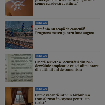
spune cu adevărat știința?
D:NEWS
România nu scapă de caniculă!
Prognoza meteo pentru luna august
D:NEWS
O notă secretă a Securității din 1989
dezvăluie amploarea crizei alimentare
din ultimii ani de comunism
D:NEWS
Cum o vacanță într-un Airbnb s-a
transformat în coșmar pentru un
turist?