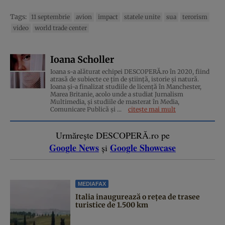
Tags:
11 septembrie
avion
impact
statele unite
sua
terorism
video
world trade center
Ioana Scholler
Ioana s-a alăturat echipei DESCOPERĂ.ro în 2020, fiind
atrasă de subiecte ce țin de știință, istorie și natură.
Ioana și-a finalizat studiile de licență în Manchester,
Marea Britanie, acolo unde a studiat Jurnalism
Multimedia, și studiile de masterat în Media,
Comunicare Publică și ...
citește mai mult
Urmărește DESCOPERĂ.ro pe
Google News
Google Showcase
și
MEDIAFAX
Italia inaugurează o rețea de trasee
turistice de 1.500 km