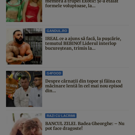
membră a trupei Exotic! Și-a etalat
formele voluptoase, la...
GANDUL.RO
IREAL ce a ajuns să facă, la pușcărie,
temutul BEBINO! Liderul interlop
bucureștean, trimis la...
G4FOOD
Despre cârnații din topor și făina cu
măcinare lentă în cel mai nou episod
din...
RAZI CU LACRIMI
BANCUL ZILEI. Badea Gheorghe: – Nu
pot face dragoste!