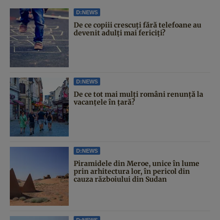
D:NEWS
De ce copiii crescuți fără telefoane au
devenit adulți mai fericiți?
D:NEWS
De ce tot mai mulți români renunță la
vacanțele în țară?
D:NEWS
Piramidele din Meroe, unice în lume
prin arhitectura lor, în pericol din
cauza războiului din Sudan
D:NEWS