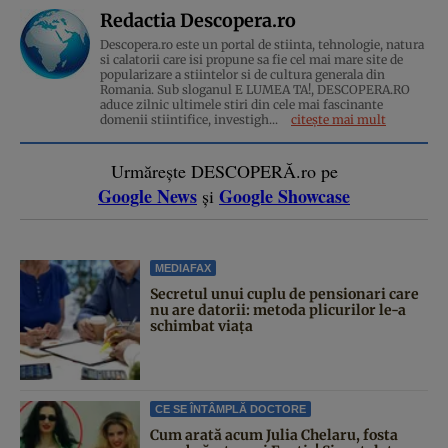
Redactia Descopera.ro
Descopera.ro este un portal de stiinta, tehnologie, natura
si calatorii care isi propune sa fie cel mai mare site de
popularizare a stiintelor si de cultura generala din
Romania. Sub sloganul E LUMEA TA!, DESCOPERA.RO
aduce zilnic ultimele stiri din cele mai fascinante
domenii stiintifice, investigh...
citește mai mult
Urmărește DESCOPERĂ.ro pe
Google News
Google Showcase
și
MEDIAFAX
Secretul unui cuplu de pensionari care
nu are datorii: metoda plicurilor le-a
schimbat viața
CE SE ÎNTÂMPLĂ DOCTORE
Cum arată acum Julia Chelaru, fosta