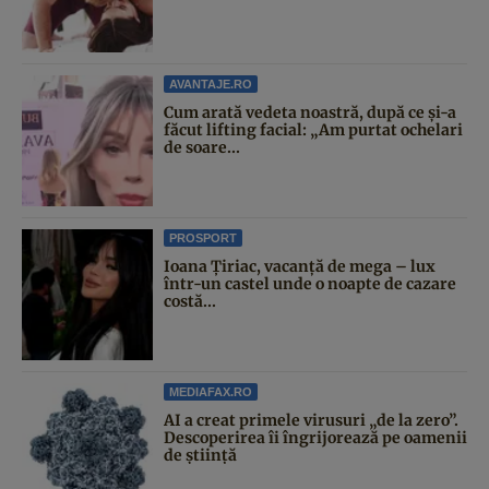
AVANTAJE.RO
Cum arată vedeta noastră, după ce și-a
făcut lifting facial: „Am purtat ochelari
de soare...
PROSPORT
Ioana Țiriac, vacanță de mega – lux
într-un castel unde o noapte de cazare
costă...
MEDIAFAX.RO
AI a creat primele virusuri „de la zero”.
Descoperirea îi îngrijorează pe oamenii
de știință