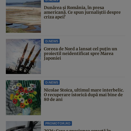
Dunărea și România, în presa
americană. Ce spun jurnaliștii despre
criza apei?
D:NEWS
Coreea de Nord a lansat cel puțin un
proiectil neidentificat spre Marea
Japoniei
D:NEWS
Nicolae Stoica, ultimul mare interbelic.
O recuperare istorică după mai bine de
80 de ani
PROMOTOR.RO
2026: Care e presiunea corectă în