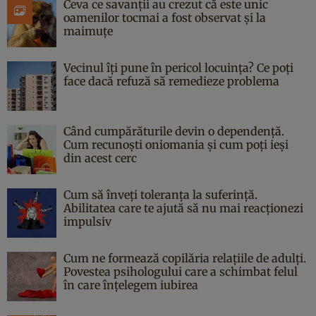
Ceva ce savanții au crezut că este unic
oamenilor tocmai a fost observat și la
maimuțe
Vecinul îți pune în pericol locuința? Ce poți
face dacă refuză să remedieze problema
Când cumpărăturile devin o dependență.
Cum recunoști oniomania și cum poți ieși
din acest cerc
Cum să înveți toleranța la suferință.
Abilitatea care te ajută să nu mai reacționezi
impulsiv
Cum ne formează copilăria relațiile de adulți.
Povestea psihologului care a schimbat felul
în care înțelegem iubirea