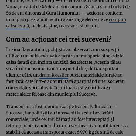
obținute, cei trei bărbați — un bărbat de 35 de ani din comuna
Vama, un altul de 46 de ani din comuna Șcheia și un bărbat de
56 de ani din orașul Gura Humorului — acționau conform
unui plan prestabilit pentru a sustrage elemente ce
compun
calea ferată
, inclusiv șine, macazuri și bolțuri.
Cum au acționat cei trei suceveni?
În ziua flagrantului, polițiștii au observat cum suspecții
utilizau un buldoexcavator pentru a transporta șinele de la
calea ferată din incinta unității dezafectate. Aceștia tăiau
șina în dimensiuni ușor transportabile și le transportau
ulterior către un
drum forestier
. Aici, materialele furate au
fost încărcate într-o autoutilitară aparținând unei societăți
comerciale specializate în preluarea și valorificarea
materialelor feroase din municipiul Suceava.
Transportul a fost monitorizat pe traseul Păltinoasa –
Suceava, iar polițiștii au intervenit la sediul societății
comerciale, unde cei trei bărbați au fost interceptați și
reținuți pentru audieri. În urma verificării autoutilitarei, s-a
stabilit că aceasta transporta exact 6.970 kg de șină de cale