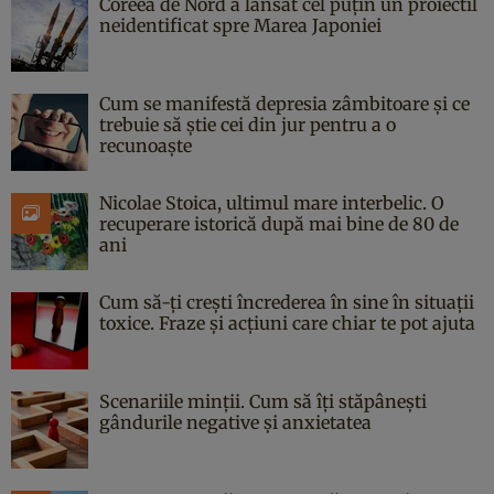
Coreea de Nord a lansat cel puțin un proiectil
neidentificat spre Marea Japoniei
Cum se manifestă depresia zâmbitoare și ce
trebuie să știe cei din jur pentru a o
recunoaște
Nicolae Stoica, ultimul mare interbelic. O
recuperare istorică după mai bine de 80 de
ani
Cum să-ți crești încrederea în sine în situații
toxice. Fraze și acțiuni care chiar te pot ajuta
Scenariile minții. Cum să îți stăpânești
gândurile negative și anxietatea