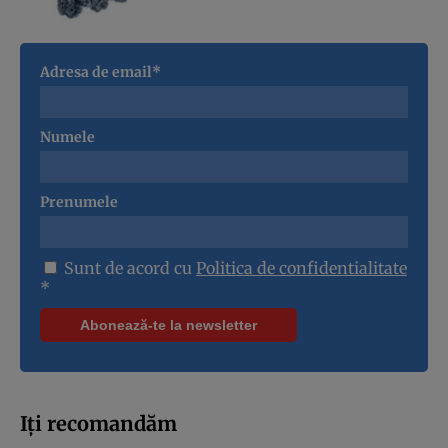
Adresa de email*
Numele
Prenumele
Sunt de acord cu
Politica de confidentialitate
*
Iți recomandăm