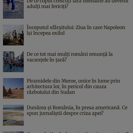
De ce copiii crescuți fără telefoane au devenit
adulți mai fericiți?
Începutul sfârşitului: Ziua în care Napoleon
îşi începea exilul
De ce tot mai mulți români renunță la
vacanțele în țară?
Piramidele din Meroe, unice în lume prin
arhitectura lor, în pericol din cauza
războiului din Sudan
Dunărea și România, în presa americană. Ce
spun jurnaliștii despre criza apei?