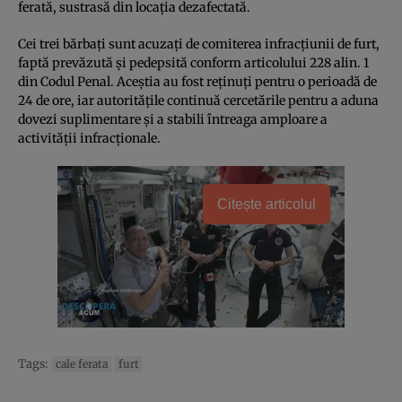
ferată, sustrasă din locația dezafectată.
Cei trei bărbați sunt acuzați de comiterea infracțiunii de furt,
faptă prevăzută și pedepsită conform articolului 228 alin. 1
din Codul Penal. Aceștia au fost reținuți pentru o perioadă de
24 de ore, iar autoritățile continuă cercetările pentru a aduna
dovezi suplimentare și a stabili întreaga amploare a
activității infracționale.
Citește articolul
Tags:
cale ferata
furt