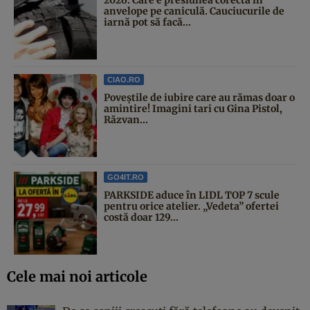
anvelope pe caniculă. Cauciucurile de
iarnă pot să facă...
CIAO.RO
Poveştile de iubire care au rămas doar o
amintire! Imagini tari cu Gina Pistol,
Răzvan...
GO4IT.RO
PARKSIDE aduce în LIDL TOP 7 scule
pentru orice atelier. „Vedeta” ofertei
costă doar 129...
Cele mai noi articole