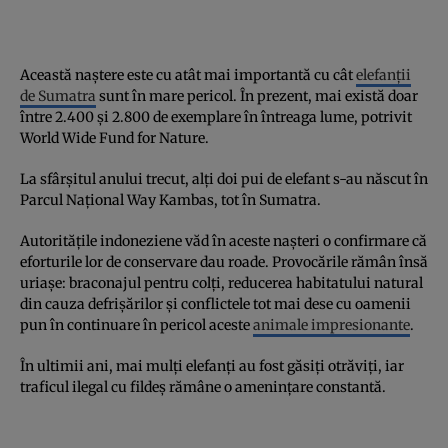
Această naștere este cu atât mai importantă cu cât
elefanții
de Sumatra
sunt în mare pericol. În prezent, mai există doar
între 2.400 și 2.800 de exemplare în întreaga lume, potrivit
World Wide Fund for Nature.
La sfârșitul anului trecut, alți doi pui de elefant s-au născut în
Parcul Național Way Kambas, tot în Sumatra.
Autoritățile indoneziene văd în aceste nașteri o confirmare că
eforturile lor de conservare dau roade. Provocările rămân însă
uriașe: braconajul pentru colți, reducerea habitatului natural
din cauza defrișărilor și conflictele tot mai dese cu oamenii
pun în continuare în pericol aceste
animale impresionante
.
În ultimii ani, mai mulți elefanți au fost găsiți otrăviți, iar
traficul ilegal cu fildeș rămâne o amenințare constantă.