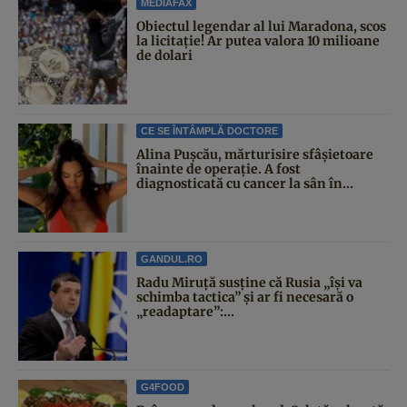
MEDIAFAX
Obiectul legendar al lui Maradona, scos
la licitație! Ar putea valora 10 milioane
de dolari
CE SE ÎNTÂMPLĂ DOCTORE
Alina Pușcău, mărturisire sfâșietoare
înainte de operație. A fost
diagnosticată cu cancer la sân în...
GANDUL.RO
Radu Miruță susține că Rusia „își va
schimba tactica” și ar fi necesară o
„readaptare”:...
G4FOOD