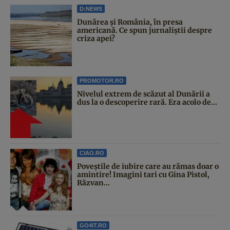
D:NEWS
Dunărea și România, în presa
americană. Ce spun jurnaliștii despre
criza apei?
PROMOTOR.RO
Nivelul extrem de scăzut al Dunării a
dus la o descoperire rară. Era acolo de...
CIAO.RO
Poveştile de iubire care au rămas doar o
amintire! Imagini tari cu Gina Pistol,
Răzvan...
GO4IT.RO