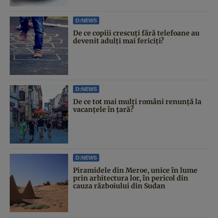
D:NEWS
De ce copiii crescuți fără telefoane au
devenit adulți mai fericiți?
D:NEWS
De ce tot mai mulți români renunță la
vacanțele în țară?
D:NEWS
Piramidele din Meroe, unice în lume
prin arhitectura lor, în pericol din
cauza războiului din Sudan