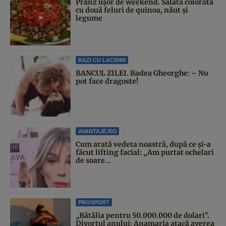
Prânz ușor de weekend. Salată colorată
cu două feluri de quinoa, năut și
legume
RAZI CU LACRIMI
BANCUL ZILEI. Badea Gheorghe: – Nu
pot face dragoste!
AVANTAJE.RO
Cum arată vedeta noastră, după ce și-a
făcut lifting facial: „Am purtat ochelari
de soare...
PROSPORT
„Bătălia pentru 50.000.000 de dolari”.
Divorțul anului: Anamaria atacă averea