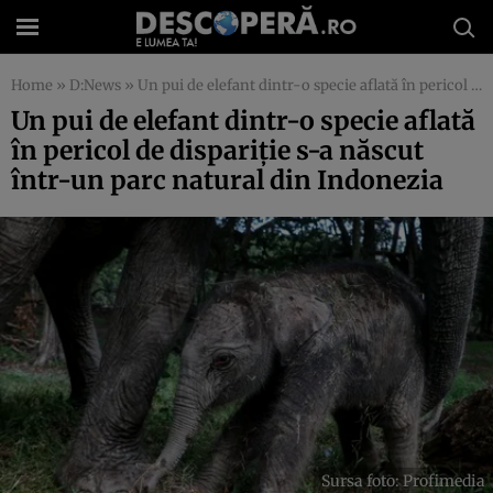
Home
»
D:News
»
Un pui de elefant dintr-o specie aflată în pericol de dispariție s-a născut într-un parc natural din Indonezia
Un pui de elefant dintr-o specie aflată
în pericol de dispariție s-a născut
într-un parc natural din Indonezia
Sursa foto: Profimedia