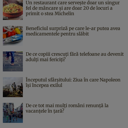
Un restaurant care servește doar un singur
fel de mâncare și are doar 20 de locuri a
primit o stea Michelin
Beneficiul surpriză pe care le-ar putea avea
medicamentele pentru slăbit
De ce copiii crescuți fără telefoane au devenit
adulți mai fericiți?
Începutul sfârşitului: Ziua în care Napoleon
îşi începea exilul
De ce tot mai mulți români renunță la
vacanțele în țară?