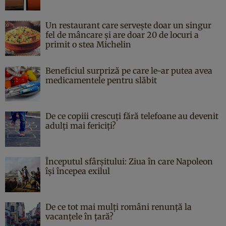
Un restaurant care servește doar un singur
fel de mâncare și are doar 20 de locuri a
primit o stea Michelin
Beneficiul surpriză pe care le-ar putea avea
medicamentele pentru slăbit
De ce copiii crescuți fără telefoane au devenit
adulți mai fericiți?
Începutul sfârşitului: Ziua în care Napoleon
îşi începea exilul
De ce tot mai mulți români renunță la
vacanțele în țară?