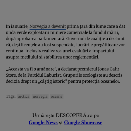
În ianuarie,
Norvegia a devenit
prima țară din lume care a dat
undă verde exploatării miniere comerciale la fundul mării,
după aprobarea parlamentară. Guvernul de coaliție a declarat
că, deși licențele au fost suspendate, lucrările pregătitoare vor
continua, inclusiv realizarea unei evaluări a impactului
asupra mediului și stabilirea unor reglementări.
„Aceasta va fi o amânare”, a declarat premierul Jonas Gahr
Støre, de la Partidul Laburist. Grupurile ecologiste au descris
decizia drept un „câștig istoric” pentru protecția oceanelor.
Tags:
arctica
norvegia
oceane
Urmărește DESCOPERĂ.ro pe
Google News
Google Showcase
și