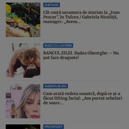
G4FOOD
Cât costă saramura de sturion la „Ivan
Pescar”, în Tulcea / Gabriela Niculiță,
manager: „Avem...
RAZI CU LACRIMI
BANCUL ZILEI. Badea Gheorghe: – Nu
pot face dragoste!
AVANTAJE.RO
Cum arată vedeta noastră, după ce și-a
făcut lifting facial: „Am purtat ochelari
de soare...
PROSPORT