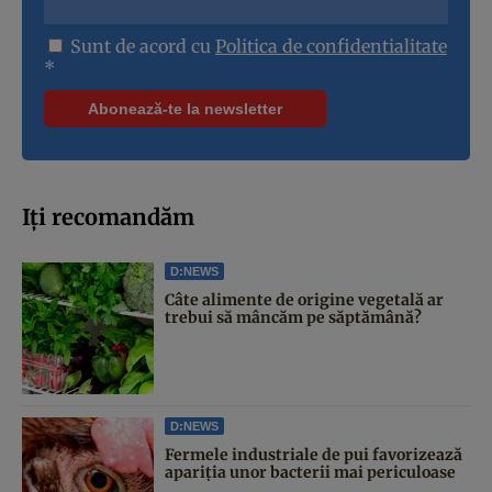
Sunt de acord cu
Politica de confidentialitate
*
Iți recomandăm
D:NEWS
Câte alimente de origine vegetală ar
trebui să mâncăm pe săptămână?
D:NEWS
Fermele industriale de pui favorizează
apariția unor bacterii mai periculoase