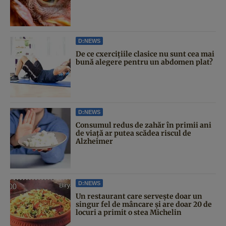
D:NEWS
De ce cxercițiile clasice nu sunt cea mai
bună alegere pentru un abdomen plat?
D:NEWS
Consumul redus de zahăr în primii ani
de viață ar putea scădea riscul de
Alzheimer
D:NEWS
Un restaurant care servește doar un
singur fel de mâncare și are doar 20 de
locuri a primit o stea Michelin