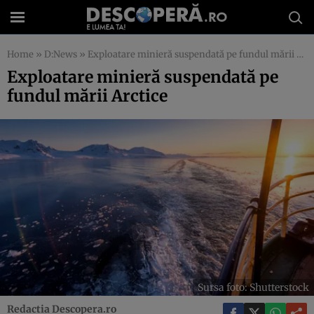
Home
»
D:News
»
Exploatare minieră suspendată pe fundul mării Arctice
Exploatare minieră suspendată pe
fundul mării Arctice
Sursa foto: Shutterstock
Redactia Descopera.ro