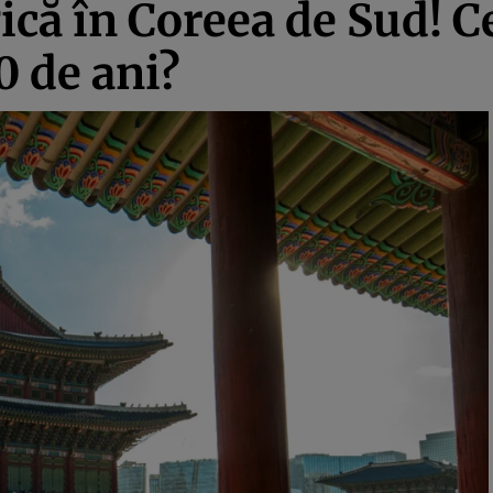
că în Coreea de Sud! Ce
0 de ani?