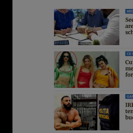
MED
Se
are
sc
CE 
Cu
me
for
GA
IRE
te
buc