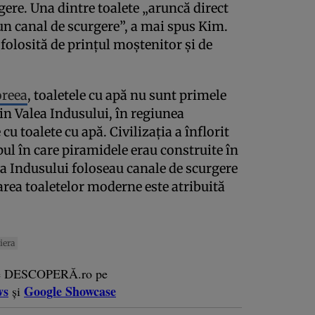
ere. Una dintre toalete „aruncă direct
un canal de scurgere”, a mai spus Kim.
 folosită de prințul moștenitor și de
oreea
, toaletele cu apă nu sunt primele
din Valea Indusului, în regiunea
cu toalete cu apă. Civilizația a înflorit
pul în care piramidele erau construite în
ea Indusului foloseau canale de scurgere
zarea toaletelor moderne este atribuită
iera
e DESCOPERĂ.ro pe
ws
Google Showcase
și