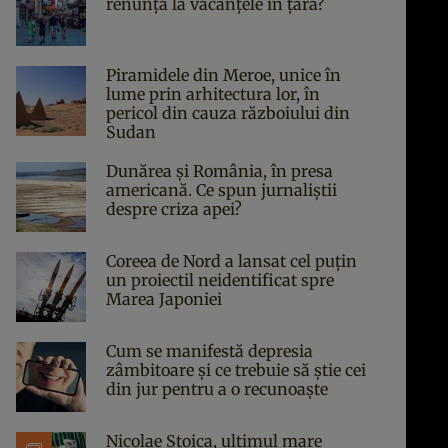
renunță la vacanțele în țară?
Piramidele din Meroe, unice în
lume prin arhitectura lor, în
pericol din cauza războiului din
Sudan
Dunărea și România, în presa
americană. Ce spun jurnaliștii
despre criza apei?
Coreea de Nord a lansat cel puțin
un proiectil neidentificat spre
Marea Japoniei
Cum se manifestă depresia
zâmbitoare și ce trebuie să știe cei
din jur pentru a o recunoaște
Nicolae Stoica, ultimul mare