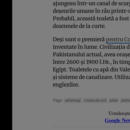
ajungeau într-un canal de scurg
deșeurile umane în râu printr-
Probabil, această toaletă a fost
doamnele de la curte.
Deși sunt o premieră
pentru C
inventate în lume. Civilizația 
Pakistanului actual, avea orașe 
între 2600 și 1900 î.Hr., în tim
Egipt. Toaletele cu apă din Val
și sisteme de canalizare. Utili
englezilor.
Tags:
arheologi
coreea de sud
palat
prem
Urmăreșt
Google Ne