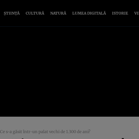
ȘTIINȚĂ
CULTURĂ
NATURĂ
LUMEA DIGITALĂ
ISTORIE
V
e s-a găsit într-un palat vechi de 1.300 de ani?