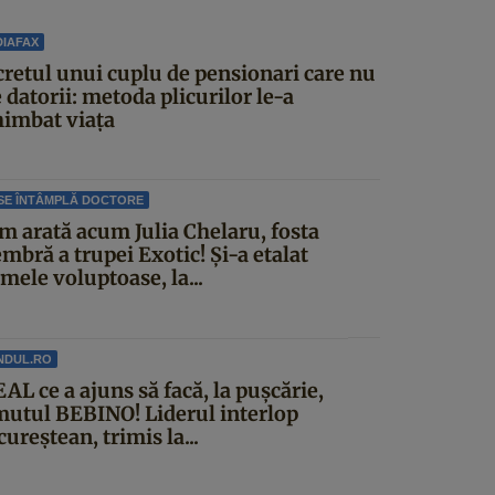
IAFAX
cretul unui cuplu de pensionari care nu
 datorii: metoda plicurilor le-a
himbat viața
SE ÎNTÂMPLĂ DOCTORE
m arată acum Julia Chelaru, fosta
mbră a trupei Exotic! Și-a etalat
mele voluptoase, la...
NDUL.RO
AL ce a ajuns să facă, la pușcărie,
mutul BEBINO! Liderul interlop
ureștean, trimis la...