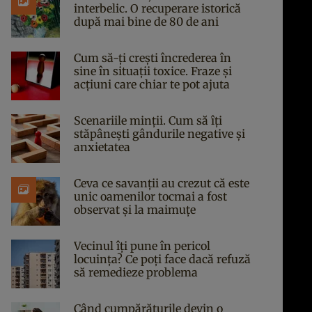
interbelic. O recuperare istorică
după mai bine de 80 de ani
Cum să-ți crești încrederea în
sine în situații toxice. Fraze și
acțiuni care chiar te pot ajuta
Scenariile minții. Cum să îți
stăpânești gândurile negative și
anxietatea
Ceva ce savanții au crezut că este
unic oamenilor tocmai a fost
observat și la maimuțe
Vecinul îți pune în pericol
locuința? Ce poți face dacă refuză
să remedieze problema
Când cumpărăturile devin o