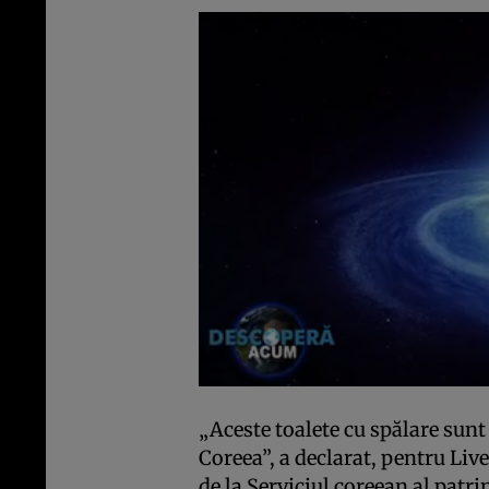
„Aceste toalete cu spălare sunt 
Coreea”, a declarat, pentru Li
de la Serviciul coreean al patr