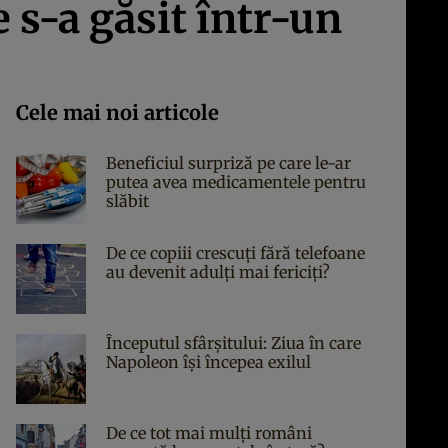
 s-a găsit într-un
Cele mai noi articole
Beneficiul surpriză pe care le-ar
putea avea medicamentele pentru
slăbit
De ce copiii crescuți fără telefoane
au devenit adulți mai fericiți?
Începutul sfârşitului: Ziua în care
Napoleon îşi începea exilul
De ce tot mai mulți români