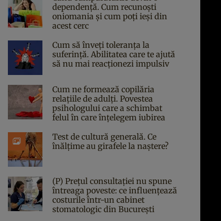
dependență. Cum recunoști
oniomania și cum poți ieși din
acest cerc
Cum să înveți toleranța la
suferință. Abilitatea care te ajută
să nu mai reacționezi impulsiv
Cum ne formează copilăria
relațiile de adulți. Povestea
psihologului care a schimbat
felul în care înțelegem iubirea
Test de cultură generală. Ce
înălțime au girafele la naștere?
(P) Prețul consultației nu spune
întreaga poveste: ce influențează
costurile într-un cabinet
stomatologic din București