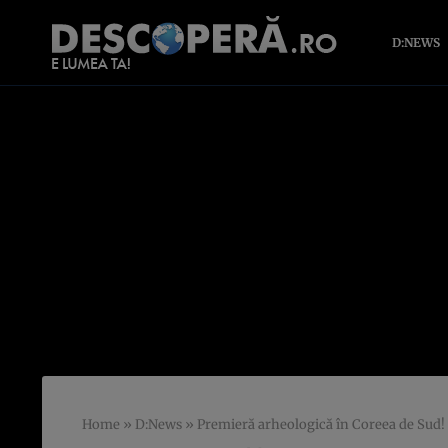
D:NEWS
Home
»
D:News
»
Premieră arheologică în Coreea de Sud! C