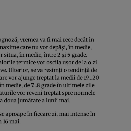
ognoză, vremea va fi mai rece decât în
maxime care nu vor depăși, în medie,
 situa, în medie, între 2 și 5 grade.
alorile termice vor oscila ușor de la o zi
ive. Ulterior, se va resimți o tendință de
are vor ajunge treptat la medii de 19…20
în medie, de 7…8 grade în ultimele zile
raturile vor reveni treptat spre normele
 a doua jumătate a lunii mai.
se aproape în fiecare zi, mai intense în
n 16 mai.