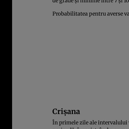
de grade și minime între 7 și 1
Probabilitatea pentru averse va
Crișana
În primele zile ale intervalului