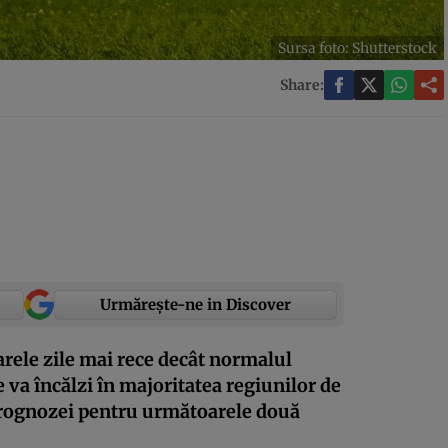
Sursa foto: Shutterstock
Share:
Urmărește-ne in Discover
ele zile mai rece decât normalul
 va încălzi în majoritatea regiunilor de
prognozei pentru următoarele două