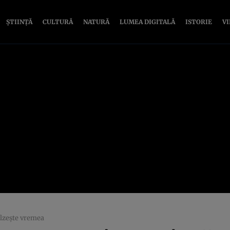
ȘTIINȚĂ
CULTURĂ
NATURĂ
LUMEA DIGITALĂ
ISTORIE
V
ălzește vremea