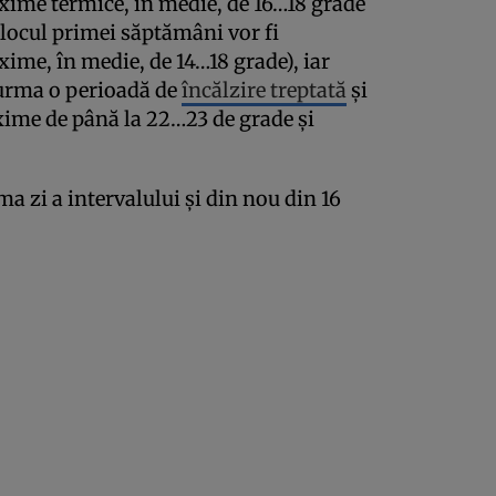
xime termice, în medie, de 16…18 grade
locul primei săptămâni vor fi
axime, în medie, de 14…18 grade), iar
a urma o perioadă de
încălzire treptată
și
ime de până la 22…23 de grade și
ma zi a intervalului și din nou din 16