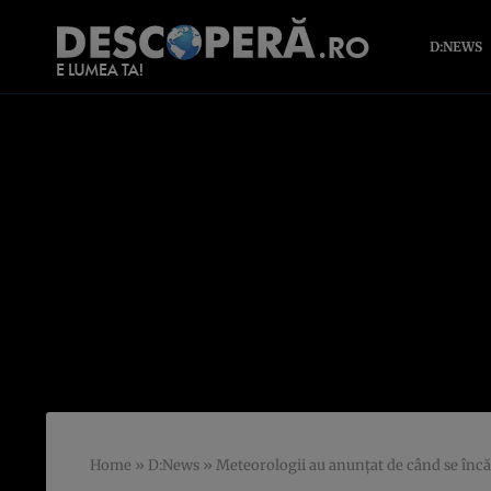
D:NEWS
Home
»
D:News
»
Meteorologii au anunțat de când se înc