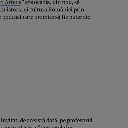
an Artene
” are ocazia, din nou, să
in istoria și cultura României prin
 podcast care promite să fie puternic
 invitat, de această dată, pe profesorul
autor al cărții ”Portretele lui