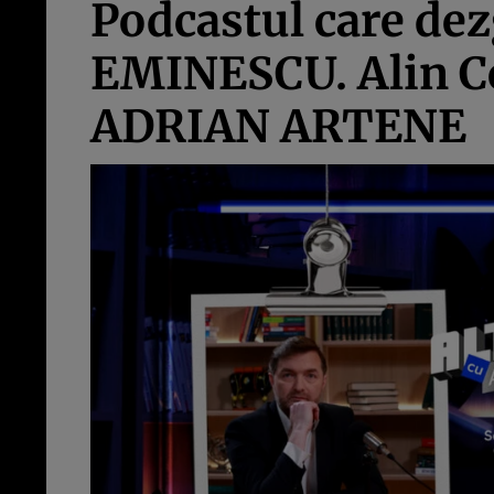
Podcastul care d
EMINESCU. Alin C
ADRIAN ARTENE