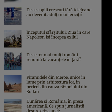
De ce copiii crescuți fără telefoane
au devenit adulți mai fericiți?
Începutul sfârşitului: Ziua în care
Napoleon îşi începea exilul
De ce tot mai mulți români
renunță la vacanțele în țară?
Piramidele din Meroe, unice în
lume prin arhitectura lor, în
pericol din cauza războiului din
Sudan
Dunărea și România, în presa
americană. Ce spun jurnaliștii
despre criza apei?