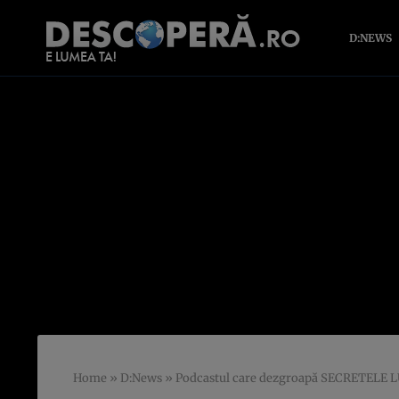
D:NEWS
Home
»
D:News
»
Podcastul care dezgroapă SECRETELE 