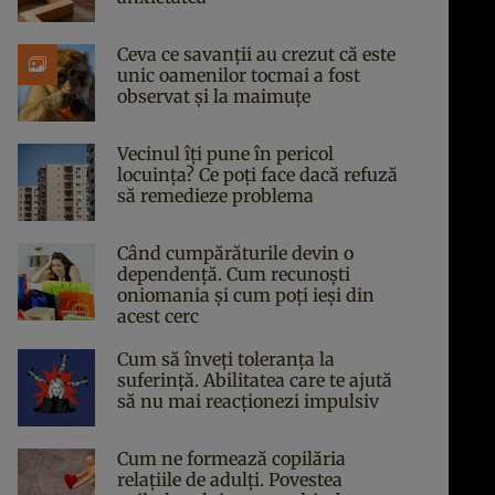
Ceva ce savanții au crezut că este
unic oamenilor tocmai a fost
observat și la maimuțe
Vecinul îți pune în pericol
locuința? Ce poți face dacă refuză
să remedieze problema
Când cumpărăturile devin o
dependență. Cum recunoști
oniomania și cum poți ieși din
acest cerc
Cum să înveți toleranța la
suferință. Abilitatea care te ajută
să nu mai reacționezi impulsiv
Cum ne formează copilăria
relațiile de adulți. Povestea