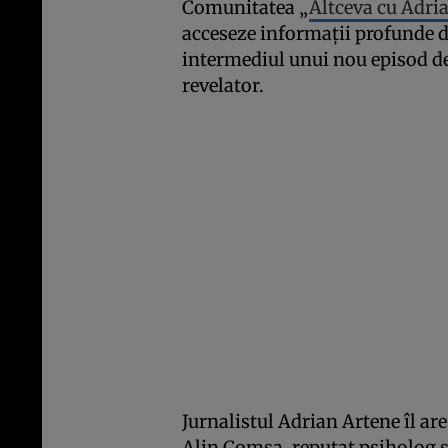
Comunitatea „
Altceva cu Adri
acceseze informații profunde d
intermediul unui nou episod de
revelator.
Jurnalistul Adrian Artene îl are
Alin Comșa, reputat psiholog și 