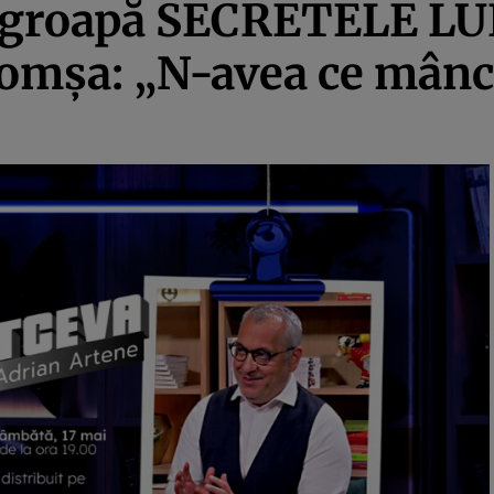
ezgroapă SECRETELE LU
omșa: „N-avea ce mânc