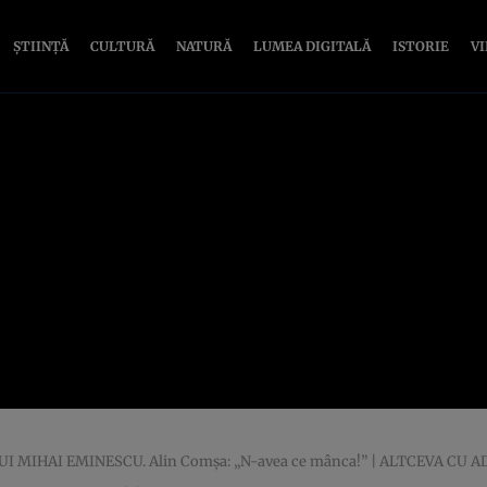
ȘTIINȚĂ
CULTURĂ
NATURĂ
LUMEA DIGITALĂ
ISTORIE
V
LUI MIHAI EMINESCU. Alin Comșa: „N-avea ce mânca!” | ALTCEVA CU