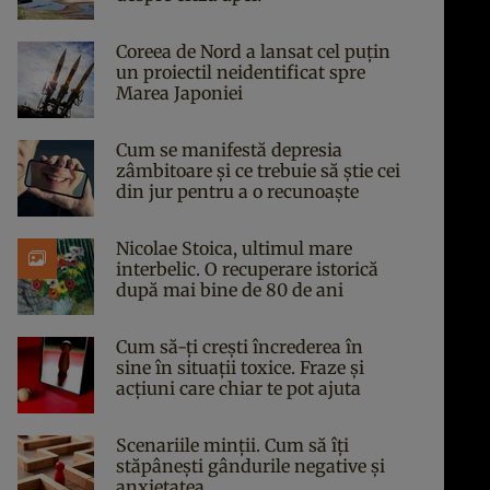
Coreea de Nord a lansat cel puțin
un proiectil neidentificat spre
Marea Japoniei
Cum se manifestă depresia
zâmbitoare și ce trebuie să știe cei
din jur pentru a o recunoaște
Nicolae Stoica, ultimul mare
interbelic. O recuperare istorică
după mai bine de 80 de ani
Cum să-ți crești încrederea în
sine în situații toxice. Fraze și
acțiuni care chiar te pot ajuta
Scenariile minții. Cum să îți
stăpânești gândurile negative și
anxietatea