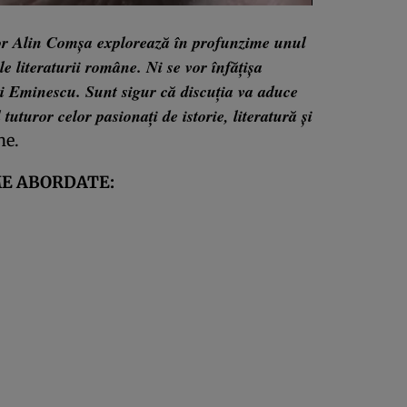
or Alin Comșa explorează în profunzime unul
le literaturii române. Ni se vor înfățișa
ai Eminescu. Sunt sigur că discuția va aduce
 tuturor celor pasionați de istorie, literatură și
ne.
E ABORDATE: